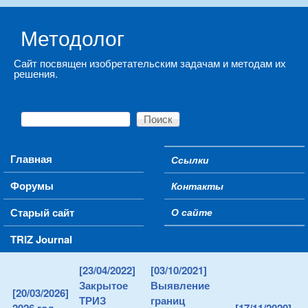
Skip to main content
Методолог
Сайт посвящен изобретательским задачам и методам их
решения.
Поиск
Форма поиска
Main menu
Главная
Ссылки
Secondary menu
Форумы
Контакты
Старый сайт
О сайте
TRIZ Journal
[23/04/2022]
[03/10/2021]
Закрытое
Выявление
[20/03/2026]
ТРИЗ
границ