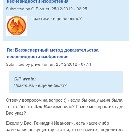
неочевидности изобретения
Submitted by
GIP
on
вт, 25/12/2012 - 02:25
Практики - еще не было?
Re: Безэкспертный метод доказательства
неочевидности изобретения
Submitted by
priven
on
вт, 25/12/2012 - 07:11
GIP
wrote:
Практики - еще не было?
Отвечу вопросом на вопрос :) - если бы она
у меня
была,
то что бы это
для Вас
изменило? Разве моя практика для
Вас указ?
Ежели у Вас, Геннадий Иванович, есть какие-либо
замечания по существу статьи, то не томите - поделитесь.