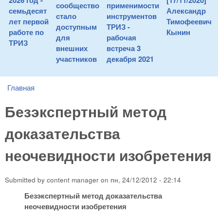
2026 год -
[17/11/2020]
сообщество
применимости
семьдесят
Александр
стало
инструментов
лет первой
Тимофеевич
доступным
ТРИЗ -
работе по
Кынин
для
рабочая
ТРИЗ
внешних
встреча 3
участников
декабря 2021
Главная
You are here
Безэкспертный метод
доказательства
неочевидности изобретения
Submitted by
content manager
on
пн, 24/12/2012 - 22:14
Безэкспертный метод доказательства
неочевидности изобретения