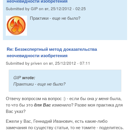
неочевидности изобретения
Submitted by
GIP
on
вт, 25/12/2012 - 02:25
Практики - еще не было?
Re: Безэкспертный метод доказательства
неочевидности изобретения
Submitted by
priven
on
вт, 25/12/2012 - 07:11
GIP
wrote:
Практики - еще не было?
Отвечу вопросом на вопрос :) - если бы она
у меня
была,
то что бы это
для Вас
изменило? Разве моя практика для
Вас указ?
Ежели у Вас, Геннадий Иванович, есть какие-либо
замечания по существу статьи, то не томите - поделитесь.