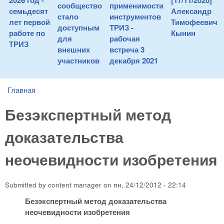
2026 год -
[17/11/2020]
сообщество
применимости
семьдесят
Александр
стало
инструментов
лет первой
Тимофеевич
доступным
ТРИЗ -
работе по
Кынин
для
рабочая
ТРИЗ
внешних
встреча 3
участников
декабря 2021
Главная
You are here
Безэкспертный метод
доказательства
неочевидности изобретения
Submitted by
content manager
on
пн, 24/12/2012 - 22:14
Безэкспертный метод доказательства
неочевидности изобретения