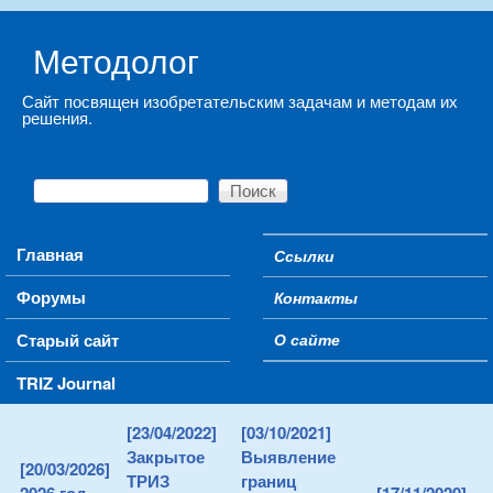
Skip to main content
Методолог
Сайт посвящен изобретательским задачам и методам их
решения.
Поиск
Форма поиска
Main menu
Главная
Ссылки
Secondary menu
Форумы
Контакты
Старый сайт
О сайте
TRIZ Journal
[23/04/2022]
[03/10/2021]
Закрытое
Выявление
[20/03/2026]
ТРИЗ
границ