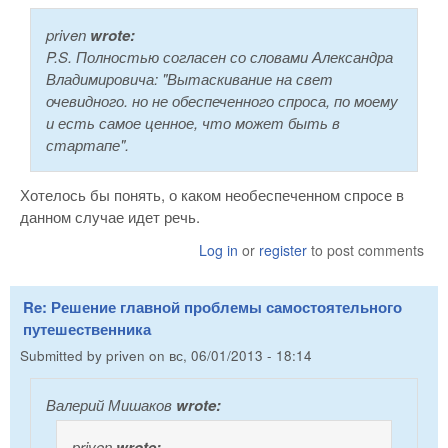
priven
wrote:
P.S. Полностью согласен со словами Александра
Владимировича: "
Вытаскивание на свет
очевидного. но не обеспеченного спроса, по моему
и есть самое ценное, что может быть в
стартапе
".
Хотелось бы понять, о каком необеспеченном спросе в
данном случае идет речь.
Log in
or
register
to post comments
Re: Решение главной проблемы самостоятельного
путешественника
Submitted by
priven
on
вс, 06/01/2013 - 18:14
Валерий Мишаков
wrote:
priven
wrote: