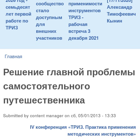
2026 год -
[17/11/2020]
сообщество
применимости
семьдесят
Александр
стало
инструментов
лет первой
Тимофеевич
доступным
ТРИЗ -
работе по
Кынин
для
рабочая
ТРИЗ
внешних
встреча 3
участников
декабря 2021
Главная
You are here
Решение главной проблемы
самостоятельного
путешественника
Submitted by
content manager
on
сб, 05/01/2013 - 13:33
IV конференция «ТРИЗ. Практика применения
методических инструментов»