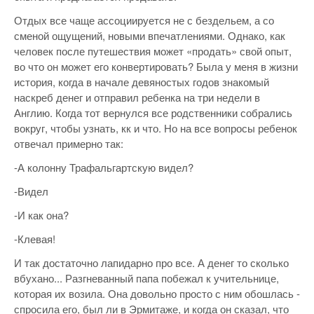
Отдых все чаще ассоциируется не с бездельем, а со
сменой ощущений, новыми впечатлениями. Однако, как
человек после путешествия может «продать» свой опыт,
во что он может его конвертировать? Была у меня в жизни
история, когда в начале девяностых годов знакомый
наскреб денег и отправил ребенка на три недели в
Англию. Когда тот вернулся все родственники собрались
вокруг, чтобы узнать, кк и что. Но на все вопросы ребенок
отвечал примерно так:
-А колонну Трафальгартскую видел?
-Видел
-И как она?
-Клевая!
И так достаточно лапидарно про все. А денег то сколько
вбухано... Разгневанный папа побежал к учительнице,
которая их возила. Она довольно просто с ним обошлась -
спросила его, был ли в Эрмитаже, и когда он сказал, что