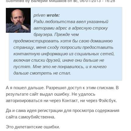
Submitted by
Валерий Мишаков
on
вс, 06/01/2013 - 16:28
priven
wrote:
Ради любопытства ввел указанный
авторами адрес в адресную строку
браузера. Прежде чем
продемонстрировать хотя бы свою домашнюю
страницу, меня сходу попросили предоставить
контактную информацию из социальных сетей,
включая списки друзей, иначе они дальше не
пустят. Мне это не понравилось, и я ничего
дальше смотреть не стал.
А я пошел дальше. Разрешил доступ к этим спискам. В
результате сайт выдал ошибку. Не удалось
авторизироваться ни через Контакт, ни через Фэйсбук.
Да и сама идея регистрации для просмотра содержания
сайта самоубийственна.
Это дилетантские ошибки.