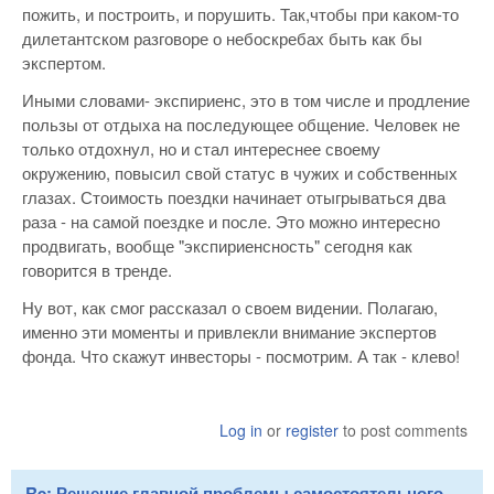
пожить, и построить, и порушить. Так,чтобы при каком-то
дилетантском разговоре о небоскребах быть как бы
экспертом.
Иными словами- экспириенс, это в том числе и продление
пользы от отдыха на последующее общение. Человек не
только отдохнул, но и стал интереснее своему
окружению, повысил свой статус в чужих и собственных
глазах. Стоимость поездки начинает отыгрываться два
раза - на самой поездке и после. Это можно интересно
продвигать, вообще "экспириенсность" сегодня как
говорится в тренде.
Ну вот, как смог рассказал о своем видении. Полагаю,
именно эти моменты и привлекли внимание экспертов
фонда. Что скажут инвесторы - посмотрим. А так - клево!
Log in
or
register
to post comments
Re: Решение главной проблемы самостоятельного