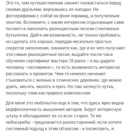
Это то, чем путешественник сможет похвастаться перед
своими друзьями, вернувшись из поездки. Не
фотографиями с собой на фоне пирамид, а полученным
опытом. Вспомните, с каким интересом отдыхающие сами
пытаются наполнить разноцветным песком стеклянные
бутылочки. Дайте им возможность, не только пробовать,
но сделать это хорошо, передав несколько простых
секретов заполнения, покажите как, где и из чего получают
эти самые разноцветные пески, выдайте после часа
обучения сертификат мастера 18 ранга – и вы дадите
человеку «экспириенс», то есть возможность интересно
рассказать о прожитом. Чем-то немного начинает
стыковаться с жизнью в этнических деревнях, где можно
доить, месить, молоть и проч. Но там затянуто чутка,
поскольку тема как правило комплексная.
Для меня это любопытно еще и тем, что здесь ярко видна
морфологичность мышления авторов. Берут интересную
штуку и обкладывают ее со всех сторон. Те же
небоскребы - предлагается разносторонний, если хотите
системный подход к этим объектам - и посмотреть, и