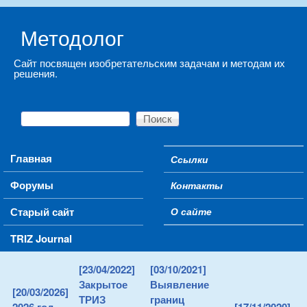
Skip to main content
Методолог
Сайт посвящен изобретательским задачам и методам их
решения.
Поиск
Форма поиска
Main menu
Главная
Ссылки
Secondary menu
Форумы
Контакты
Старый сайт
О сайте
TRIZ Journal
[23/04/2022]
[03/10/2021]
Закрытое
Выявление
[20/03/2026]
ТРИЗ
границ