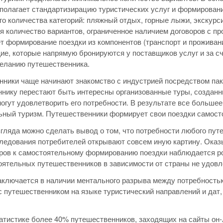
полагает стандартизирацию туристических услуг и формирован
го количества категорий: пляжный отдых, горные лыжи, экскурси
я количество вариантов, ограниченное наличием договоров с п
т формирование поездки из компонентов (транспорт и проживани
е, которые напрямую бронируются у поставщиков услуг и за с
желанию путешественника.
ники чаще начинают знакомство с индустрией посредством пак
нику перестают быть интересны организованные туры, созданн
огут удовлетворить его потребности. В результате все больше
ный туризм. Путешественники формирует свои поездки самост
згляда можно сделать вывод о том, что потребности любого путе
ледования потребителей открывают совсем иную картину. Оказы
ров к самостоятельному формированию поездки наблюдается рос
ятельных путешественников в зависимости от страны не удовл
ключается в наличии ментального разрыва между потребность
с путешественником на языке туристический направлений и дат, 
атистике более 40% путешественников, заходящих на сайты он-ла