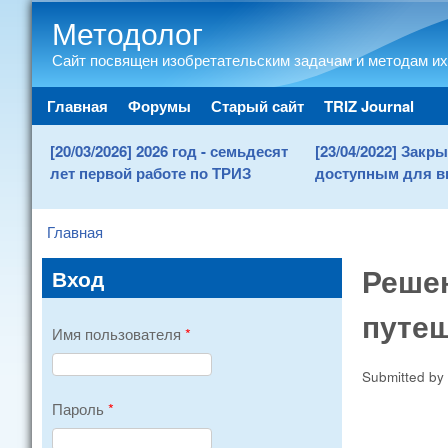
Методолог
Сайт посвящен изобретательским задачам и методам их
Main menu
Главная
Форумы
Старый сайт
TRIZ Journal
[20/03/2026] 2026 год - семьдесят
[23/04/2022] Зак
лет первой работе по ТРИЗ
доступным для в
Главная
You are here
Реше
Вход
путе
Имя пользователя
*
Submitted by
Пароль
*