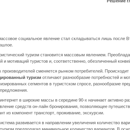
Решение г
массовое социальное явление стал складываться лишь после Вт
ошлое.
уристический туризм становится массовым явлением. Преоблад
й и мотиваций туристов и, соответственно, обезличенный конв
к производителей сменяется рынком потребителей. Происходит
ированный туризм
отличают разнообразие потребностей и мо
изированных сегментов в туристском спросе, разнообразие пр
 предложения.
интернет в широкие массы в середине 90-х начинает активно р
вление средств он-лайн бронирования, позволяющее путешеств
нт из компонент транспорт, проживание, экскурсии.
система развивается в направлении увеличения количество вари
туризм предполагал минимальное количество вариантов. В ос