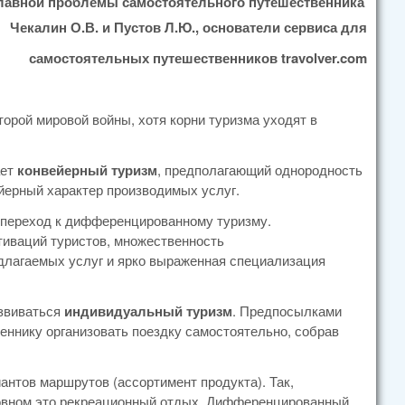
лавной проблемы самостоятельного путешественника
Чекалин О.В. и Пустов Л.Ю., основатели сервиса для
самостоятельных путешественников travolver.com
орой мировой войны, хотя корни туризма уходят в
ает
конвейерный туризм
, предполагающий однородность
ейерный характер производимых услуг.
 переход к дифференцированному туризму.
тиваций туристов, множественность
едлагаемых услуг и ярко выраженная специализация
азвиваться
индивидуальный туризм
. Предпосылками
еннику организовать поездку самостоятельно, собрав
антов маршрутов (ассортимент продукта). Так,
новном это рекреационный отдых. Дифференцированный