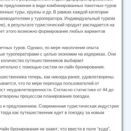
ие предложения в виде комбинированных пакетных-туров
онные туры, круизы и др. В рамках каждой категории
роизводителями у туроператора. Индивидуальный туризм
е), в результате туристический продукт распадается на
чет этого возможно формирование любых вариантов
етных туров. Однако, по мере накопления опыта
ые туроператорами с целью экономии на издержках. Они
е количество путешественников выбирает
оятельно с помощью систем он-лайн бронирования.
шественника теперь, как никогда ранее, удовлетворены.
вается, что по мере перехода пользователей от
т неудовлетворенности. Согласно статистике от 44 до
етворены процессом планирования поездки.
ю и предложением. Современная туристическая индустрия
тогда как путешественник едет в поездку за новым
йн бронирования не знают, что ввести в поле “куда”,