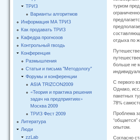
туризм пред
ТРИЗ
ограниченно
Варианты алгоритмов
предлагаетс
Информация МА ТРИЗ
предполагае
Как продавать ТРИЗ
составляющи
Кафедра прогнозов
отдыха по 
Контрольный гвоздь
Путешествен
Конференция
путешествен
Размышления
больше не м
Статьи и письма "Методологу"
индивидуаль
Форумы и конференции
С первого в
ASIA TRIZCON2009
Однако, исс
«Теория и практика решения
пакетных ту
задач на предприятиях»
78% самосто
Москва 2009
Проблема за
ТРИЗ Фест 2009
“общается” 
Литература
опытом.
Люди
zzLab
Согласно ст