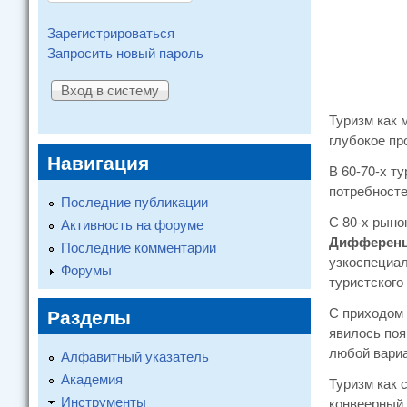
Зарегистрироваться
Запросить новый пароль
Туризм как 
глубокое пр
Навигация
В 60-70-х т
потребносте
Последние публикации
С 80-х рыно
Активность на форуме
Дифференц
Последние комментарии
узкоспециал
Форумы
туристского
Разделы
С приходом 
явилось поя
любой вариа
Алфавитный указатель
Академия
Туризм как 
Инструменты
конвеерный 