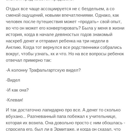
Отдых все чаще ассоциируется не с бездельем, а со
сменой ощущений, новыми впечатлениями. Однако, как
человек после путешествия может «продать» свой опыт,
во что он может его конвертировать? Была у меня в жизни
история, когда в начале девяностых годов знакомый
наскреб денег и отправил ребенка на три недели в
Англию. Когда тот вернулся все родственники собрались
вокруг, чтобы узнать, кк и что. Но на все вопросы ребенок
отвечал примерно так:
-А колонну Трафальгартскую видел?
-Видел
-И как она?
-Клевая!
И так достаточно лапидарно про все. А денег то сколько
вбухано... Разгневанный папа побежал к учительнице,
которая их возила. Она довольно просто с ним обошлась -
спросила его, был ли в Эрмитаже, и когда он сказал, что