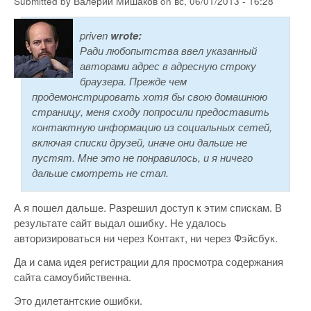
Submitted by
Валерий Мишаков
on
вс, 06/01/2013 - 16:28
priven
wrote:
Ради любопытства ввел указанный
авторами адрес в адресную строку
браузера. Прежде чем
продемонстрировать хотя бы свою домашнюю
страницу, меня сходу попросили предоставить
контактную информацию из социальных сетей,
включая списки друзей, иначе они дальше не
пустят. Мне это не понравилось, и я ничего
дальше смотреть не стал.
А я пошел дальше. Разрешил доступ к этим спискам. В
результате сайт выдал ошибку. Не удалось
авторизироваться ни через Контакт, ни через Фэйсбук.
Да и сама идея регистрации для просмотра содержания
сайта самоубийственна.
Это дилетантские ошибки.