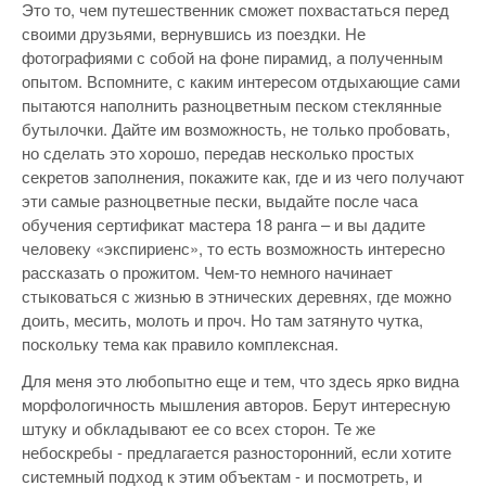
Это то, чем путешественник сможет похвастаться перед
своими друзьями, вернувшись из поездки. Не
фотографиями с собой на фоне пирамид, а полученным
опытом. Вспомните, с каким интересом отдыхающие сами
пытаются наполнить разноцветным песком стеклянные
бутылочки. Дайте им возможность, не только пробовать,
но сделать это хорошо, передав несколько простых
секретов заполнения, покажите как, где и из чего получают
эти самые разноцветные пески, выдайте после часа
обучения сертификат мастера 18 ранга – и вы дадите
человеку «экспириенс», то есть возможность интересно
рассказать о прожитом. Чем-то немного начинает
стыковаться с жизнью в этнических деревнях, где можно
доить, месить, молоть и проч. Но там затянуто чутка,
поскольку тема как правило комплексная.
Для меня это любопытно еще и тем, что здесь ярко видна
морфологичность мышления авторов. Берут интересную
штуку и обкладывают ее со всех сторон. Те же
небоскребы - предлагается разносторонний, если хотите
системный подход к этим объектам - и посмотреть, и