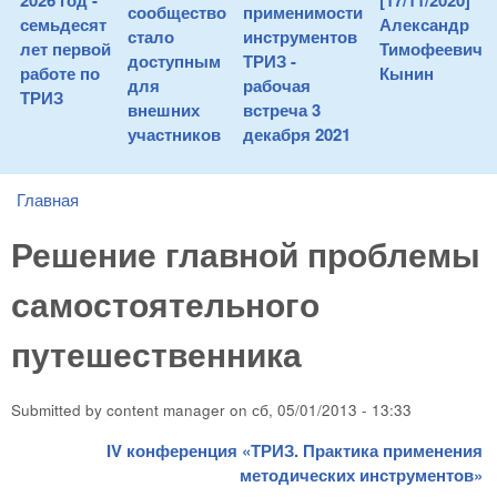
2026 год -
[17/11/2020]
сообщество
применимости
семьдесят
Александр
стало
инструментов
лет первой
Тимофеевич
доступным
ТРИЗ -
работе по
Кынин
для
рабочая
ТРИЗ
внешних
встреча 3
участников
декабря 2021
Главная
You are here
Решение главной проблемы
самостоятельного
путешественника
Submitted by
content manager
on
сб, 05/01/2013 - 13:33
IV конференция «ТРИЗ. Практика применения
методических инструментов»