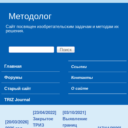
Skip to main content
Методолог
Сайт посвящен изобретательским задачам и методам их
решения.
Поиск
Форма поиска
Main menu
Главная
Ссылки
Secondary menu
Форумы
Контакты
Старый сайт
О сайте
TRIZ Journal
[23/04/2022]
[03/10/2021]
Закрытое
Выявление
[20/03/2026]
ТРИЗ
границ