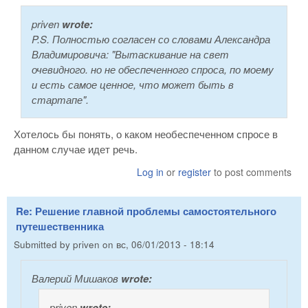
priven
wrote:
P.S. Полностью согласен со словами Александра
Владимировича: "
Вытаскивание на свет
очевидного. но не обеспеченного спроса, по моему
и есть самое ценное, что может быть в
стартапе
".
Хотелось бы понять, о каком необеспеченном спросе в
данном случае идет речь.
Log in
or
register
to post comments
Re: Решение главной проблемы самостоятельного
путешественника
Submitted by
priven
on
вс, 06/01/2013 - 18:14
Валерий Мишаков
wrote:
priven
wrote: