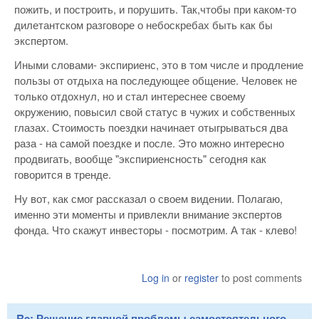
пожить, и построить, и порушить. Так,чтобы при каком-то
дилетантском разговоре о небоскребах быть как бы
экспертом.
Иными словами- экспириенс, это в том числе и продление
пользы от отдыха на последующее общение. Человек не
только отдохнул, но и стал интереснее своему
окружению, повысил свой статус в чужих и собственных
глазах. Стоимость поездки начинает отыгрываться два
раза - на самой поездке и после. Это можно интересно
продвигать, вообще "экспириенсность" сегодня как
говорится в тренде.
Ну вот, как смог рассказал о своем видении. Полагаю,
именно эти моменты и привлекли внимание экспертов
фонда. Что скажут инвесторы - посмотрим. А так - клево!
Log in
or
register
to post comments
Re: Решение главной проблемы самостоятельного