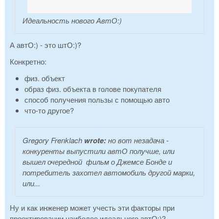
Идеальность нового АвтО:)
А автО:) - это штО:)?
Конкретно:
физ. объект
образ физ. объекта в голове покупателя
способ получения пользы с помощью авто
что-то другое?
Gregory Frenklach
wrote:
но вот незадача -
конкуренты выпустили автО получше, или
вышел очередной фильм о Джемсе Бонде и
потребитель захотел автомобиль другой марки,
или...
Ну и как инженер может учесть эти факторы при
проектировании наиболее идеального автО:)?