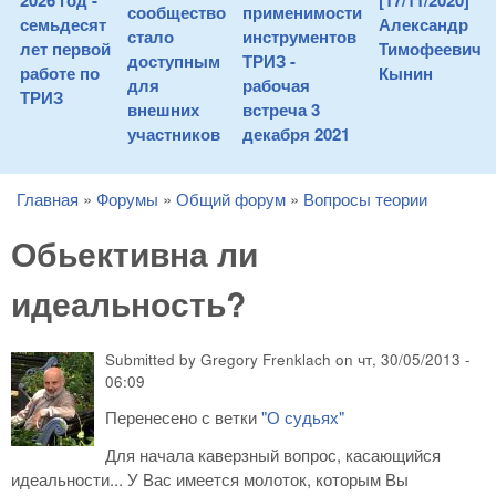
2026 год -
[17/11/2020]
сообщество
применимости
семьдесят
Александр
стало
инструментов
лет первой
Тимофеевич
доступным
ТРИЗ -
работе по
Кынин
для
рабочая
ТРИЗ
внешних
встреча 3
участников
декабря 2021
Главная
»
Форумы
»
Общий форум
»
Вопросы теории
You are here
Обьективна ли
идеальность?
Submitted by
Gregory Frenklach
on
чт, 30/05/2013 -
06:09
Перенесено с ветки
"О судьях"
Для начала каверзный вопрос, касающийся
идеальности... У Вас имеется молоток, которым Вы