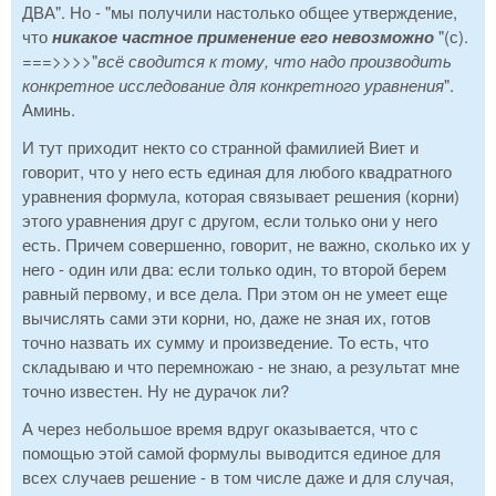
ДВА". Но - "мы получили настолько общее утверждение,
что
никакое частное применение его невозможно
"(с).
===>>>>"
всё сводится к тому, что надо производить
конкретное исследование для конкретного уравнения
".
Аминь.
И тут приходит некто со странной фамилией Виет и
говорит, что у него есть единая для любого квадратного
уравнения формула, которая связывает решения (корни)
этого уравнения друг с другом, если только они у него
есть. Причем совершенно, говорит, не важно, сколько их у
него - один или два: если только один, то второй берем
равный первому, и все дела. При этом он не умеет еще
вычислять сами эти корни, но, даже не зная их, готов
точно назвать их сумму и произведение. То есть, что
складываю и что перемножаю - не знаю, а результат мне
точно известен. Ну не дурачок ли?
А через небольшое время вдруг оказывается, что с
помощью этой самой формулы выводится единое для
всех случаев решение - в том числе даже и для случая,