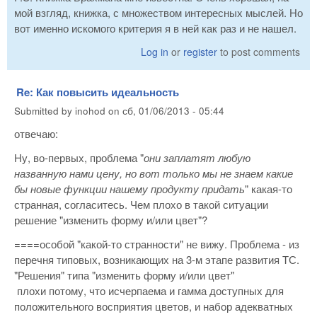
мой взгляд, книжка, с множеством интересных мыслей. Но
вот именно искомого критерия я в ней как раз и не нашел.
Log in
or
register
to post comments
Re: Как повысить идеальность
Submitted by
inohod
on
сб, 01/06/2013 - 05:44
отвечаю:
Ну, во-первых, проблема "
они заплатят любую
названную нами цену, но вот только мы не знаем какие
бы новые функции нашему продукту придать
" какая-то
странная, согласитесь. Чем плохо в такой ситуации
решение "изменить форму и/или цвет"?
====особой "какой-то странности" не вижу. Проблема - из
перечня типовых, возникающих на 3-м этапе развития ТС.
"Решения" типа "изменить форму и/или цвет"
плохи потому, что исчерпаема и гамма доступных для
положительного восприятия цветов, и набор адекватных