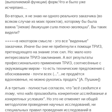
(выполняемой функции) форм.Что и было уже
исчерпано....
Во-вторых, я не знаю ни одного реального заказчика (во
всяком случае из моих проектов), которому бы была
важна "
(некая) движущая сила техно-эволюции
". Вы таких
видели?
=====в некотором смысле - это все "виденные"
заказчики. Иначе бы они не прибегнули к помощи ТРИЗ,
претендующего на знание этих сил. Но: мало кого
интересовали ТРИЗ-заклинания. А вот результаты
профессионального применения ТРИЗ, соотнесённые с
окружающим миром - то есть технические предложения с
обоснованием - почти всех (..."...не продаётся
вдохновенье, но можно рукопись продать" [А. Пушкин])
А в-третьих - полностью согласен, что "
всё сводится к
тому, что надо производить конкретное исследование в
конкретных условиях
". Но это не отменяет ни общей
методологии проведения научных исследований, ни
специальных правил проведения исследований в