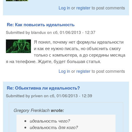
Log in
or
register
to post comments
Re: Как повысить идеальность
Submitted by
blandux
on
сб, 01/06/2013 - 12:37
Я понял, почему нет формулы идеальности
и как ее нужно писать, но объяснить смогу
только с компьютера, а до середины месяца
я на телефоне. Ждите, будет большая статья.
Log in
or
register
to post comments
Re: Обьективна ли идеальность?
Submitted by
priven
on
сб, 01/06/2013 - 12:39
Gregory Frenklach
wrote:
идеальность чего?
идеальность для кого?