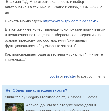
Брахман Т.Д. Многокритериальность и выбор
альтернативы в технике М.: Радио и связь, 1984. —288 с.
ил
Скачать можно здесь
http://www.twirpx.com/file/252949/
В этой же книге исчерпывающе ясно показан примитивизм
и неоднозначность оценок выбираемых альтернатив на
основе "пресловутого соотношения "суммарная
функциональность / суммарные затраты".
Как приговаривает один известный журналист "...читайте
книжечки...."
Log in
or
register
to post comments
Re: Обьективна ли идеальность?
Submitted by
Gregory Frenklach
on
пт, 31/05/2013 - 22:29
Александр, мы всё это уже обсуждали и
примеры приводили в одной из очень