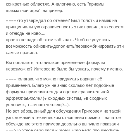
конкретных областях. Аналогично, есть "приемы
шахматной игры", например.
====кто утверждал об отмене? Был толстый намёк на
принципиальную ограниченность этих правил, что совсем
и отнюдь не ново....
просто не надо об этом забывать.Чтоб не упустить
возможность обновить/дополнить/перекомбинировать эти
самые правила.
Вы полагаете, что никакое применение формулы
невозможно? Интересно было бы узнать, почему именно.
====полагаю, что можно придумать вариант её
применения. Благо уж не знаю сколько лет подобные
формулы применяются для оценки сравнительной
эффективности
(+ сходных систем, +в сходных
условиях, +...много чего ещё...).
Но вот вброшенный для обсуждения Григорием не такой
уж сложный в техническом отношении пример + начатое
обсуждение этого примера довольно выпукло показали
===>>>>"
всё сводится к тому, что надо производить