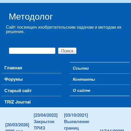
Skip to main content
Методолог
Сайт посвящен изобретательским задачам и методам их
решения.
Поиск
Форма поиска
Main menu
Главная
Ссылки
Secondary menu
Форумы
Контакты
Старый сайт
О сайте
TRIZ Journal
[23/04/2022]
[03/10/2021]
Закрытое
Выявление
[20/03/2026]
ТРИЗ
границ