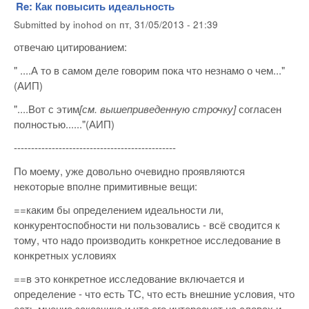
Re: Как повысить идеальность
Submitted by
inohod
on
пт, 31/05/2013 - 21:39
отвечаю цитированием:
" ....А то в самом деле говорим пока что незнамо о чем..."
(АИП)
"....Вот с этим
[см. вышеприведенную строчку]
согласен
полностью......"(АИП)
-----------------------------------------------
По моему, уже довольно очевидно проявляются
некоторые вполне примитивные вещи:
==каким бы определением идеальности ли,
конкурентоспобности ни пользовались - всё сводится к
тому, что надо производить конкретное исследование в
конкретных условиях
==в это конкретное исследование включается и
определение - что есть ТС, что есть внешние условия, что
есть мнение заказчика и что его интересует на словах и