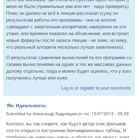
меня не было (правильные они или нет - надо проверять).
Плюс он далеко не всё в лекции рассказал (сужу по
результатам работы его программы - они не вполне
совпадают с заявленным алгоритмом; намеренно он это
утаил, или времени пожалел на объяснение, или встроил
новые формулы после записи лекции - не знаю, но вижу,
что реальный алгоритм несколько лучше заявленного).
О результатах сравнения вычислений по его программе со
своими вычислениями на одних и тех же массивах данных
доложу отдельно, тогда и можно будет оценить, что у кого
получилось лучше или хуже.
Log in
or
register
to post comments
Re: Идеальность
Submitted by
Александр Кудрявцев
on
пн, 15/07/2013 - 05:39
Коллеги, вы так спорите, как будто автор этих фильмов
что-то открыл в построении бенчмаркинговых таблиц. И
проблемы их известны давно, и области, где люди с этим