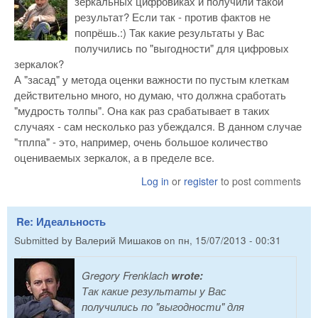
зеркальных цифровиках и получили такой
результат? Если так - против фактов не
попрёшь.:) Так какие результаты у Вас
получились по "выгодности" для цифровых
зеркалок?
А "засад" у метода оценки важности по пустым клеткам
действительно много, но думаю, что должна сработать
"мудрость толпы". Она как раз срабатывает в таких
случаях - сам несколько раз убеждался. В данном случае
"тплпа" - это, например, очень большое количество
оцениваемых зеркалок, а в пределе все.
Log in
or
register
to post comments
Re: Идеальность
Submitted by
Валерий Мишаков
on
пн, 15/07/2013 - 00:31
Gregory Frenklach
wrote:
Так какие результаты у Вас
получились по "выгодности" для