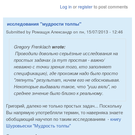
Log in
or
register
to post comments
исследования "мудрости толпы"
Submitted by
Ромащук Александр
on
пн, 15/07/2013 - 12:46
Gregory Frenklach
wrote:
Проводили довольно серьёзные исследования на
простых задачах (а тут простая - важно/
неважно с точки зрения того, кто заполняет
спецификацию), где прохожим надо было просто
"ляпнуть" результат, ничем его не обосновывая.
Некоторые выдавали такое, что "уши вяли", но
среднее знчение было близко к реальному.
Григорий, далеко не только простых задач... Поскольку
Вы напрямую употребляли термин, то наверняка знаете
обобщающий научпоп по таким исследованиям -
книгу
Шуровьески "Мудрость толпы"