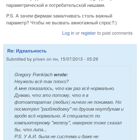
параметрической и потребительской нишами.
P.S. А зачем фирмам замалчивать столь важный
параметр? Чтобы не вызвать ажиотажный спрос?:)
Log in
or
register
to post comments
Re: Идеальность
Submitted by
priven
on
пн, 15/07/2013 - 05:29
Gregory Frenklach
wrote:
Неужели всё так плохо?
А мне показалось, что как раз всё нормально.
Думаю, что это потому, что я в
фотоаппаратах (любых) ничего не понимаю. Но
посмотрел "разблюдовку" по другим ноутбукам и
вроде всё нормально. А специалист по
компьютерному "железу", наверное тоже сказал
бы, что липа...
P.S. У А.И. была не система и даже не