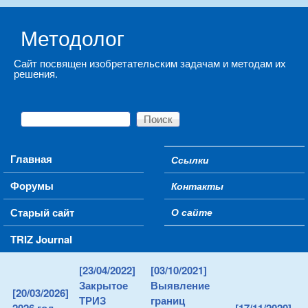
Skip to main content
Методолог
Сайт посвящен изобретательским задачам и методам их
решения.
Поиск
Форма поиска
Main menu
Главная
Ссылки
Secondary menu
Форумы
Контакты
Старый сайт
О сайте
TRIZ Journal
[23/04/2022]
[03/10/2021]
Закрытое
Выявление
[20/03/2026]
ТРИЗ
границ