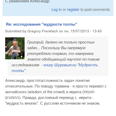
С уважением Александр
Log in
or
register
to post comments
Re: исследования "мудрости толпы"
Submitted by
Gregory Frenklach
on
пн, 15/07/2013 - 13:43
Григорий, далеко не только простых
задач... Поскольку Вы напрямую
употребляли термин, то наверняка
знаете обобщающий научпоп по таким
исследованиям -
книгу Шуровьески "Мудрость
толпы"
Александр, простота/сложность задач понятия
относительные. По поводу термина - я просто перевёл с
английского (wisdom of the crowd) и иврита (חוכמת
ההמונים). Правда, дословный перевод с иврита -
"мудрость многих". С русским источником не знаком.