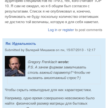
аудиторию специалистов по ТРИЗ, тех, кого считают TOP
10. Я сам не ожидал, но я б общем был согласен с
результатами. Список я не опубликовал и, конечно,
публиковать не буду поскольку количество ответивших
не достигло той величины, которую я для себя наметил.
Log in
or
register
to post comments
Re: Идеальность
Submitted by
Валерий Мишаков
on
пн, 15/07/2013 - 12:17
Gregory Frenklach
wrote:
P.S. А зачем фирмам замалчивать
столь важный параметр? Чтобы не
вызвать ажиотажный спрос?:)
Чтобы скрыть невыгодные для них характеристики.
Например, одно время совершенно невозможно было
найти физический размер матрицы для бытовых