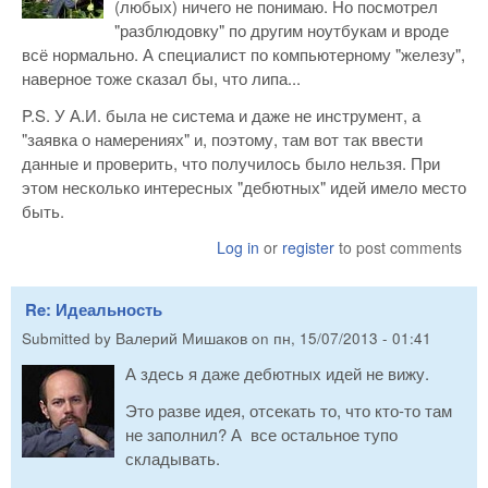
(любых) ничего не понимаю. Но посмотрел
"разблюдовку" по другим ноутбукам и вроде
всё нормально. А специалист по компьютерному "железу",
наверное тоже сказал бы, что липа...
P.S. У А.И. была не система и даже не инструмент, а
"заявка о намерениях" и, поэтому, там вот так ввести
данные и проверить, что получилось было нельзя. При
этом несколько интересных "дебютных" идей имело место
быть.
Log in
or
register
to post comments
Re: Идеальность
Submitted by
Валерий Мишаков
on
пн, 15/07/2013 - 01:41
А здесь я даже дебютных идей не вижу.
Это разве идея, отсекать то, что кто-то там
не заполнил? А все остальное тупо
складывать.