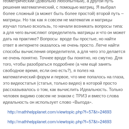
геометрический (довольно любопытный), а другой путь
решения математический, с помощью матриц. Я выбрал
более сложный (а может быть более простой) второй путь –
матрицы. Но так как я совсем не математик и матрицы
изучал только вскользь, то начали возникать вопросы типа:
а для чего вычисляют определитель матрицы и что он может
дать на практике? Вопросы вроде бы простые, но найти
ответ в интернете оказалось не очень просто. Легче найти
способы вычисления определителя, а для чего это делается
не очень понятно. Точнее вроде бы понятно, но смутно. Для
того, чтобы разобраться подробнее (а чем ещё занять
свободное время, если оно есть?), я полез на
математический форум и первое, что мне попалось на глаза,
это видеостатья (статья, только видео) в которой просто
рассказывалось о том, как вычислить Идеальность. Только
человек видимо совсем не знаком с ТРИЗ и вместо слова
идеальность он использует слово «Выгода».
http://mathhelpplanet.com/viewtopic.php?f=57&t=24693
http://mathhelpplanet.com/viewtopic.php?f=57&t=24693