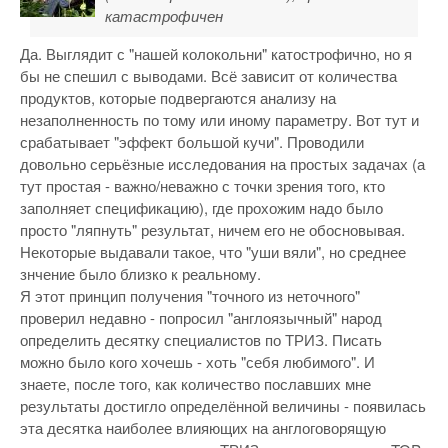
катастрофичен
Да. Выглядит с "нашей колокольни" катострофично, но я
бы не спешил с выводами. Всё зависит от количества
продуктов, которые подвергаются анализу на
незаполненность по тому или иному параметру. Вот тут и
срабатывает "эффект большой кучи". Проводили
довольно серьёзные исследования на простых задачах (а
тут простая - важно/неважно с точки зрения того, кто
заполняет спецификацию), где прохожим надо было
просто "ляпнуть" результат, ничем его не обосновывая.
Некоторые выдавали такое, что "уши вяли", но среднее
знчение было близко к реальному.
Я этот принцип получения "точного из неточного"
проверил недавно - попросил "англоязычный" народ
определить десятку специалистов по ТРИЗ. Писать
можно было кого хочешь - хоть "себя любимого". И
знаете, после того, как количество пославших мне
результаты достигло определённой величины - появилась
эта десятка наиболее влияющих на англоговорящую