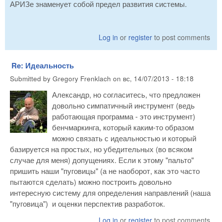
АРИЗе знаменует собой предел развития системы.
Log in
or
register
to post comments
Re: Идеальность
Submitted by
Gregory Frenklach
on
вс, 14/07/2013 - 18:18
Александр, но согласитесь, что предложен
довольно симпатичный инструмент (ведь
работающая программа - это инструмент)
бенчмаркинга, который каким-то образом
можно связать с идеальностью и который
базируется на простых, но убедительных (во всяком
случае для меня) допущениях. Если к этому "пальто"
пришить наши "пуговицы" (а не наоборот, как это часто
пытаются сделать) можно построить довольно
интересную систему для определения направлений (наша
"пуговица") и оценки перспектив разработок.
Log in
or
register
to post comments