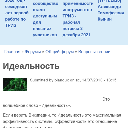
2026 год -
[17/11/2020]
сообщество
применимости
семьдесят
Александр
стало
инструментов
лет первой
Тимофеевич
доступным
ТРИЗ -
работе по
Кынин
для
рабочая
ТРИЗ
внешних
встреча 3
участников
декабря 2021
Главная
»
Форумы
»
Общий форум
»
Вопросы теории
You are here
Идеальность
Submitted by
blandux
on
вс, 14/07/2013 - 13:15
Это
волшебное слово «Идеальность».
Если верить Википедии, то Идеальность это максимальная
эффективность системы. Эффективность это отношение
функционала к затратам.