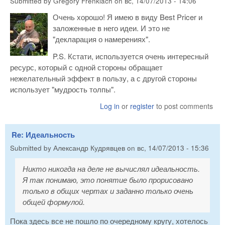
Submitted by
Gregory Frenklach
on
вс, 14/07/2013 - 14:06
Очень хорошо! Я имею в виду Best Pricer и
заложенные в него идеи. И это не
"декларация о намерениях".
P.S. Кстати, используется очень интересный
ресурс, который с одной стороны обращает
нежелательный эффект в пользу, а с другой стороны
использует "мудрость толпы".
Log in
or
register
to post comments
Re: Идеальность
Submitted by
Александр Кудрявцев
on
вс, 14/07/2013 - 15:36
Никто никогда на деле не вычислял идеальность.
Я так понимаю, это понятие было прорисовано
только в общих чертах и заданно только очень
общей формулой.
Пока здесь все не пошло по очередному кругу, хотелось