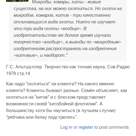
Микробы, комары, киты - живые
существа, на них можно охотиться. Но охота на
микробов, комаров, китов - три качественно
отличающихся вида охоты. Никто не изучает
эти три вида охоты «вообще». В
изобретательстве же долгое время изучали
творчество «вообще», а выводы по «микробным»
изобретениям распространяли на изобретения
«китовые», и наоборот."
Г.С. Альтшуллер Творчество как точная наука. Сов.Радио
1979 стр.14
Как надо "охотиться" на клиента? На какого именно
клиента? Клиенты бывают разные. Семён объясняет, как
охотиться на "китов" и с блеском представляет
возможности своей "китобойной флотилии". А
большинству хотя бы научиться (в лучшем случае)
"рябчика или белку подстрелить".
Log in
or
register
to post comments