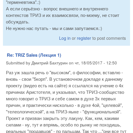
"герменевтика".:)
А если серьёзно - вопрос внешнего и внутреннего
контекстов ТРИЗ и их взаимосвязи, по-моему, не стоит
обсуждать.
Не нужно нас путать - мы и сами запутаемся.:)
Log in
or
register
to post comments
Re: TRIZ Sales (Лекция 1)
Submitted by
Дмитрий Бахтурин
on
чт, 18/05/2017 - 12:50
Раз уж зашла речь о "высоком", о философии, вставлю -
вновь - свои "5корп". В установочном докладе к данному
проекту (видео есть на сайте) я ссылался на учение о 4х
причинах Аристотеля, и указывал, что ТРИЗ-сообщество
много говорит о ТРИЗ и себе самом в духе 3х первых
причин, и практически нисколько - в духе 4ой, "целевой",
"телеологической", а на ТРИЗ-яыке - "функциональной".
Проект и призван закрыть эту лакуну. Как, кем, какими
силами - ну, тут и впрямь, особо по рынку не походишь,
реальных "продавцов" - по пальцам. Так что ..."они все тут