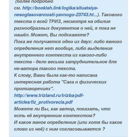
(более подробно
см.
http://bookish.link/logika/situatsiya-
nesoglasovannosti-yavnogo-23743.ht...
). Такового
текста о всей ТРИЗ, несмотря на обилие
разнообразных документов о ней, я пока не
нашёл. Может, Вы подскажете?
Пока же получается одно из двух: либо явного
определения нет вообще, либо выделение
внутреннего контекста из какого-либо
текста - дело весьма затруднительное для
не-автора такого текста.
К слову, Вами была как-то написана
интересная работа "Сага о физических
противоречиях".
http://www.trizland.ru/trizba/pdf-
articles/fiz_protivorecia.pdf
Можете ли Вы, как автор, показать, что
есть её внутренним контекстом?
И какое явное определение (или хотя бы какое
слово из неё) с ним согласовывается ?