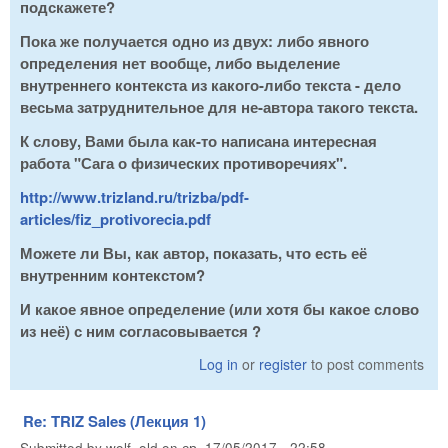
подскажете?
Пока же получается одно из двух: либо явного
определения нет вообще, либо выделение
внутреннего контекста из какого-либо текста - дело
весьма затруднительное для не-автора такого текста.
К слову, Вами была как-то написана интересная
работа "Сага о физических противоречиях".
http://www.trizland.ru/trizba/pdf-
articles/fiz_protivorecia.pdf
Можете ли Вы, как автор, показать, что есть её
внутренним контекстом?
И какое явное определение (или хотя бы какое слово
из неё) с ним согласовывается ?
Log in
or
register
to post comments
Re: TRIZ Sales (Лекция 1)
Submitted by
wolf_old
on
ср, 17/05/2017 - 22:58