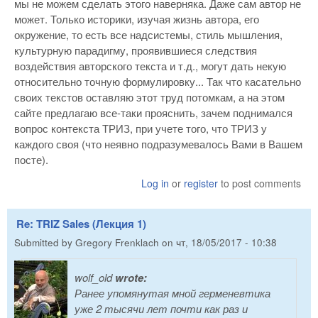
мы не можем сделать этого наверняка. Даже сам автор не
может. Только историки, изучая жизнь автора, его
окружение, то есть все надсистемы, стиль мышления,
культурную парадигму, проявившиеся следствия
воздействия авторского текста и т.д., могут дать некую
относительно точную формулировку... Так что касательно
своих текстов оставляю этот труд потомкам, а на этом
сайте предлагаю все-таки прояснить, зачем поднимался
вопрос контекста ТРИЗ, при учете того, что ТРИЗ у
каждого своя (что неявно подразумевалось Вами в Вашем
посте).
Log in
or
register
to post comments
Re: TRIZ Sales (Лекция 1)
Submitted by
Gregory Frenklach
on
чт, 18/05/2017 - 10:38
wolf_old
wrote:
Ранее упомянутая мной герменевтика
уже 2 тысячи лет почти как раз и