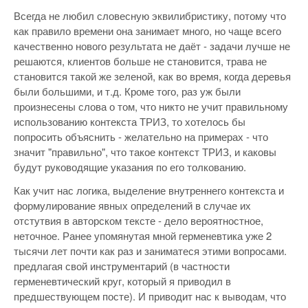
Всегда не любил словесную эквилибристику, потому что
как правило времени она занимает много, но чаще всего
качественно нового результата не даёт - задачи лучше не
решаются, клиентов больше не становится, трава не
становится такой же зеленой, как во время, когда деревья
были большими, и т.д. Кроме того, раз уж были
произнесены слова о том, что никто не учит правильному
использованию контекста ТРИЗ, то хотелось бы
попросить объяснить - желательно на примерах - что
значит "правильно", что такое контекст ТРИЗ, и каковы
будут руководящие указания по его толкованию.
Как учит нас логика, выделение внутреннего контекста и
формулирование явных определений в случае их
отстутвия в авторском тексте - дело вероятностное,
неточное. Ранее упомянутая мной герменевтика уже 2
тысячи лет почти как раз и заниматеся этими вопросами.
предлагая свой инструментарий (в частности
герменевтический круг, который я приводил в
предшествующем посте). И приводит нас к выводам, что