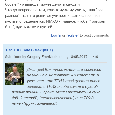
босые!" - а выводы может делать каждый.
Что до вопросов о том, кого-кому-чему учить, типа "все
разные" - так кто решится учиться и развиваться, тот
пусть и определяется. ИМХО - главное, чтобы "горизонт
был", пусть даже и пустой.
Log in
or
register
to post comments
Re: TRIZ Sales (Лекция 1)
Submitted by
Gregory Frenklach
on
чт, 18/05/2017 - 14:01
Дмитрий Бахтурин
wrote:
... я ссылался
на учение о 4х причинах Аристотеля, и
указывал, что ТРИЗ-сообщество много
говорит о ТРИЗ и себе самом в духе 3х
первых причин, и практически нисколько - в духе
4ой, "целевой", "телеологической", а на ТРИЗ-
яыке - "функциональной". ...