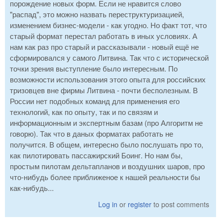
порождение новых форм. Если не нравится слово
"распад", это можно назвать переструктуризацией,
изменением бизнес-модели - как угодно. Но факт тот, что
старый формат перестал работать в иных условиях. А
нам как раз про старый и рассказывали - новый ещё не
сформировался у самого Литвина. Так что с исторической
точки зрения выступление было интересным. По
возможности использования этого опыта для российских
тризовцев вне фирмы Литвина - почти бесполезным. В
России нет подобных команд для применения его
технологий, как по опыту, так и по связям и
информационным и экспертным базам (про Алгоритм не
говорю). Так что в даных форматах работать не
получится. В общем, интересно было послушать про то,
как пилотировать пассажирский Боинг. Но нам бы,
простым пилотам дельтапланов и воздушних шаров, про
что-нибудь более приближеное к нашей реальности бы
как-нибудь...
Log in
or
register
to post comments