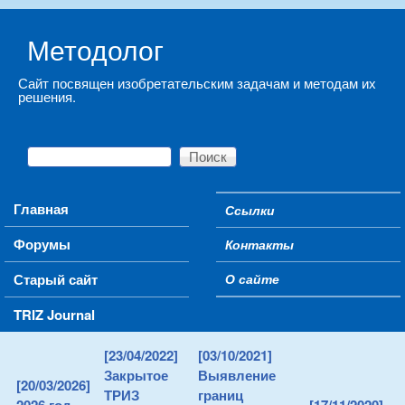
Skip to main content
Методолог
Сайт посвящен изобретательским задачам и методам их
решения.
Поиск
Форма поиска
Main menu
Главная
Ссылки
Secondary menu
Форумы
Контакты
Старый сайт
О сайте
TRIZ Journal
[23/04/2022]
[03/10/2021]
Закрытое
Выявление
[20/03/2026]
ТРИЗ
границ