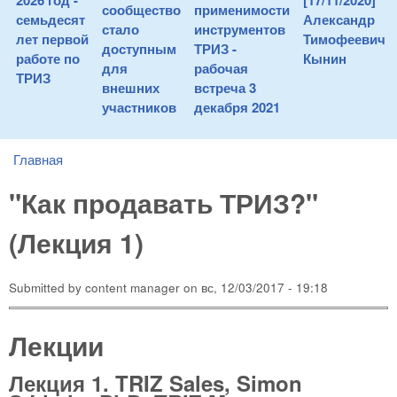
2026 год -
[17/11/2020]
сообщество
применимости
семьдесят
Александр
стало
инструментов
лет первой
Тимофеевич
доступным
ТРИЗ -
работе по
Кынин
для
рабочая
ТРИЗ
внешних
встреча 3
участников
декабря 2021
Главная
You are here
"Как продавать ТРИЗ?"
(Лекция 1)
Submitted by
content manager
on
вс, 12/03/2017 - 19:18
Лекции
Лекция 1. TRIZ Sales, Simon