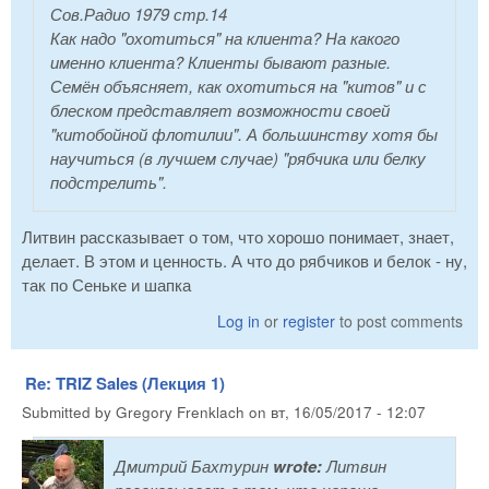
Сов.Радио 1979 стр.14
Как надо "охотиться" на клиента? На какого
именно клиента? Клиенты бывают разные.
Семён объясняет, как охотиться на "китов" и с
блеском представляет возможности своей
"китобойной флотилии". А большинству хотя бы
научиться (в лучшем случае) "рябчика или белку
подстрелить".
Литвин рассказывает о том, что хорошо понимает, знает,
делает. В этом и ценность. А что до рябчиков и белок - ну,
так по Сеньке и шапка
Log in
or
register
to post comments
Re: TRIZ Sales (Лекция 1)
Submitted by
Gregory Frenklach
on
вт, 16/05/2017 - 12:07
Дмитрий Бахтурин
wrote:
Литвин