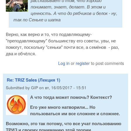
рассказывает о том, что хорошо
понимает, знает, делает. В этом и
ценность. А что до рябчиков и белок - ну,
так по Сеньке и шапка
Верно, как верно и то, что подавляющему-
"преподавляющему" большинству его советы, увы, не
помогут, поскольку "сеньки" почти все, а семёнов - раз,
два и обчёлся.
Log in
or
register
to post comments
Re: TRIZ Sales (Лекция 1)
Submitted by
GIP
on
вт, 16/05/2017 - 15:51
А что тогда может помочь? Контекст?
Его уже много натворили... Но
пользоваться им все сложнее и сложнее.
Возможно, это так потому, что все учат пользованию
ТРИЗ и своему пониманию этой теории.