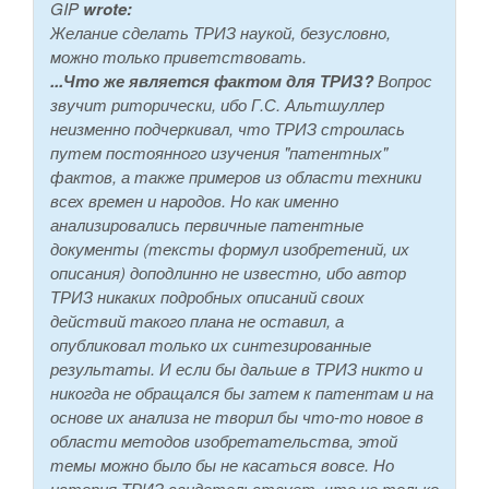
GIP
wrote:
Желание сделать ТРИЗ наукой, безусловно,
можно только приветствовать.
...Что же является фактом для ТРИЗ?
Вопрос
звучит риторически, ибо Г.С. Альтшуллер
неизменно подчеркивал, что ТРИЗ строилась
путем постоянного изучения "патентных"
фактов, а также примеров из области техники
всех времен и народов. Но как именно
анализировались первичные патентные
документы (тексты формул изобретений, их
описания) доподлинно не известно, ибо автор
ТРИЗ никаких подробных описаний своих
действий такого плана не оставил, а
опубликовал только их синтезированные
результаты. И если бы дальше в ТРИЗ никто и
никогда не обращался бы затем к патентам и на
основе их анализа не творил бы что-то новое в
области методов изобретательства, этой
темы можно было бы не касаться вовсе. Но
история ТРИЗ свидетельствует, что не только