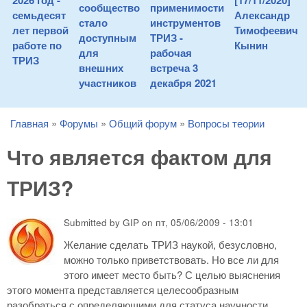
2026 год -
[17/11/2020]
сообщество
применимости
семьдесят
Александр
стало
инструментов
лет первой
Тимофеевич
доступным
ТРИЗ -
работе по
Кынин
для
рабочая
ТРИЗ
внешних
встреча 3
участников
декабря 2021
Главная
»
Форумы
»
Общий форум
»
Вопросы теории
You are here
Что является фактом для
ТРИЗ?
Submitted by
GIP
on
пт, 05/06/2009 - 13:01
Желание сделать ТРИЗ наукой, безусловно,
можно только приветствовать. Но все ли для
этого имеет место быть? С целью выяснения
этого момента представляется целесообразным
разобраться с определяющими для статуса научности