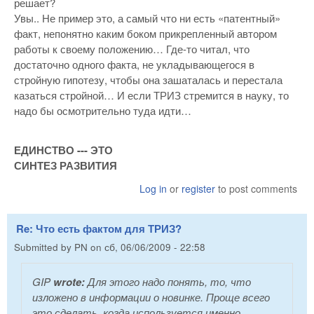
решает?
Увы.. Не пример это, а самый что ни есть «патентный»
факт, непонятно каким боком прикрепленный автором
работы к своему положению… Где-то читал, что
достаточно одного факта, не укладывающегося в
стройную гипотезу, чтобы она зашаталась и перестала
казаться стройной… И если ТРИЗ стремится в науку, то
надо бы осмотрительно туда идти…
ЕДИНСТВО --- ЭТО
СИНТЕЗ РАЗВИТИЯ
Log in
or
register
to post comments
Re: Что есть фактом для ТРИЗ?
Submitted by
PN
on
сб, 06/06/2009 - 22:58
GIP
wrote:
Для этого надо понять, то, что
изложено в информации о новинке. Проще всего
это сделать, когда используется именно