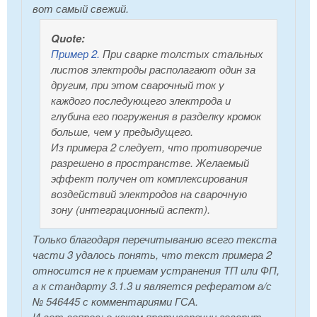
вот самый свежий.
Quote:
Пример 2.
При сварке толстых стальных
листов электроды располагают один за
другим, при этом сварочный ток у
каждого последующего электрода и
глубина его погружения в разделку кромок
больше, чем у предыдущего.
Из примера 2 следует, что противоречие
разрешено в пространстве. Желаемый
эффект получен от комплексирования
воздействий электродов на сварочную
зону (интеграционный аспект).
Только благодаря перечитыванию всего текста
части 3 удалось понять, что текст примера 2
относится не к приемам устранения ТП или ФП,
а к стандарту 3.1.3 и является рефератом а/с
№ 546445 с комментариями ГСА.
И вот вопрос: о каком противоречии говорит