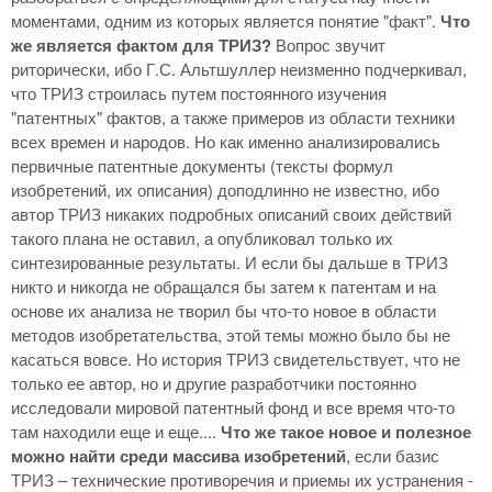
моментами, одним из которых является понятие "факт".
Что
же является фактом для ТРИЗ?
Вопрос звучит
риторически, ибо Г.С. Альтшуллер неизменно подчеркивал,
что ТРИЗ строилась путем постоянного изучения
"патентных" фактов, а также примеров из области техники
всех времен и народов. Но как именно анализировались
первичные патентные документы (тексты формул
изобретений, их описания) доподлинно не известно, ибо
автор ТРИЗ никаких подробных описаний своих действий
такого плана не оставил, а опубликовал только их
синтезированные результаты. И если бы дальше в ТРИЗ
никто и никогда не обращался бы затем к патентам и на
основе их анализа не творил бы что-то новое в области
методов изобретательства, этой темы можно было бы не
касаться вовсе. Но история ТРИЗ свидетельствует, что не
только ее автор, но и другие разработчики постоянно
исследовали мировой патентный фонд и все время что-то
там находили еще и еще....
Что же такое новое и полезное
можно найти среди массива изобретений
, если базис
ТРИЗ – технические противоречия и приемы их устранения -