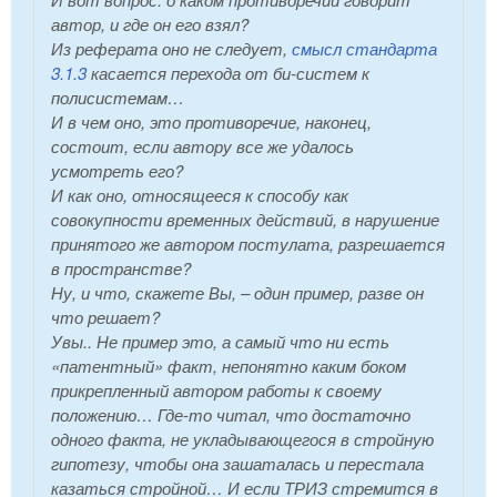
автор, и где он его взял?
Из реферата оно не следует,
смысл стандарта
3.1.3
касается перехода от би-систем к
полисистемам…
И в чем оно, это противоречие, наконец,
состоит, если автору все же удалось
усмотреть его?
И как оно, относящееся к способу как
совокупности временных действий, в нарушение
принятого же автором постулата, разрешается
в пространстве?
Ну, и что, скажете Вы, – один пример, разве он
что решает?
Увы.. Не пример это, а самый что ни есть
«патентный» факт, непонятно каким боком
прикрепленный автором работы к своему
положению… Где-то читал, что достаточно
одного факта, не укладывающегося в стройную
гипотезу, чтобы она зашаталась и перестала
казаться стройной… И если ТРИЗ стремится в