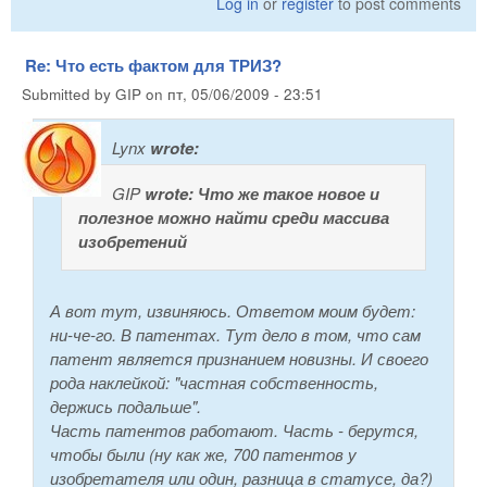
Log in
or
register
to post comments
Re: Что есть фактом для ТРИЗ?
Submitted by
GIP
on
пт, 05/06/2009 - 23:51
Lynx
wrote:
GIP
wrote:
Что же такое новое и
полезное можно найти среди массива
изобретений
А вот тут, извиняюсь. Ответом моим будет:
ни-че-го. В патентах. Тут дело в том, что сам
патент является признанием новизны. И своего
рода наклейкой: "частная собственность,
держись подальше".
Часть патентов работают. Часть - берутся,
чтобы были (ну как же, 700 патентов у
изобретателя или один, разница в статусе, да?)