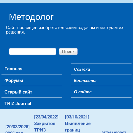
Skip to main content
Методолог
Сайт посвящен изобретательским задачам и методам их
решения.
Поиск
Форма поиска
Main menu
Главная
Ссылки
Secondary menu
Форумы
Контакты
Старый сайт
О сайте
TRIZ Journal
[23/04/2022]
[03/10/2021]
Закрытое
Выявление
[20/03/2026]
ТРИЗ
границ