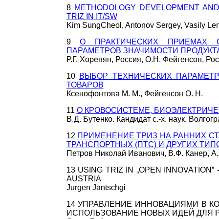
8
METHODOLOGY DEVELOPMENT AND 
TRIZ IN IT/SW
Kim SungCheol, Antonov Sergey, Vasily Le
9
О ПРАКТИЧЕСКИХ ПРИЕМАХ 
ПАРАМЕТРОВ ЗНАЧИМОСТИ ПРОДУКТ
Р.Г. Хоренян, Россия, О.Н. Фейгенсон, Ро
10
ВЫБОР ТЕХНИЧЕСКИХ ПАРАМЕТ
ТОВАРОВ
Ксенофонтова М. М., Фейгенсон О. Н.
11
О КРОВОСИСТЕМЕ, БИОЭЛЕКТРИЧЕ
В.Д. Бутенко. Кандидат с.-х. наук. Волго
12
ПРИМЕНЕНИЕ ТРИЗ НА РАННИХ С
ТРАНСПОРТНЫХ (ПТС) И ДРУГИХ ТИ
Петров Николай Иванович, В.Ф. Канер, А
13 USING TRIZ IN „OPEN INNOVATION
AUSTRIA
Jurgen Jantschgi
14 УПРАВЛЕНИЕ ИННОВАЦИЯМИ В К
ИСПОЛЬЗОВАНИЕ НОВЫХ ИДЕЙ ДЛЯ Р