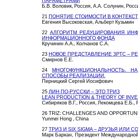
ПАРАМЕТРАМИ
Б.В. Воловик, Россия, А.А. Солунин, Росс
21
ПОНЯТИЕ СТОИМОСТИ В КОНТЕКС
Евгения Высоковская, Альберт Кузьмин
22
АЛГОРИТМ РЕДУЦИРОВАНИЯ ИНФ
ИНФОРМАЦИОННОГО ФОНДА
Кручинин А.А., Колчанов С.А.
23
НОВОЕ ПРЕДСТАВЛЕНИЕ ЗРТС – Р
Смирнов Е.Е.
24
МНОГОФУНКЦИОНАЛЬНОСТЬ. Н
СПОСОБЫ РЕАЛИЗАЦИИ.
Перницкий Сергей Иосифович
25
ЛИН ПО-РУССКИ – ЭТО ТРИЗ
LEAN PRODUCTION & THEORY OF INVEN
Сибиряков В.Г., Россия, Лекомцева Е.Б., 
26 TRIZ: CHALLENGES AND OPPORTUNI
Yunmei Hong , China
27
ТРИЗ И SIX SIGMA – ДРУЗЬЯ ИЛИ 
Марк Баркан, Президент Международной