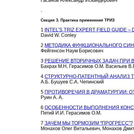
Гасанов Александр Искандерович
.
Секция 3. Практика применения ТРИЗ
1
INTEL’S TRIZ EXPERT FIELD GUIDE 
David W. Conley
2
МЕТОДИКА ФУНКЦИОНАЛЬНОГО СИН
Фейгенсон Наум Борисович
3
РЕШЕНИЕ ВТОРИЧНЫХ ЗАДАЧ ПРИ
Бахрах М.Н. Герасимов О.М. Васильев В.
4
СТРУКТУРНО-ПАТЕНТНЫЙ АНАЛИЗ 
А.Б. Бушуев С.А. Чепинский
5
ПРОТИВОРЕЧИЯ В ДРАМАТУРГИИ: О
Руин А. А.
6
ОСОБЕННОСТИ ВЫПОЛНЕНИЯ КОНС
Петий И.И. Герасимов О.М.
7
ЗАЧЕМ МЫ ТОРМОЗИМ “ПРОГРЕСС”?
Монахов Олег Витальевич, Монахов Дми