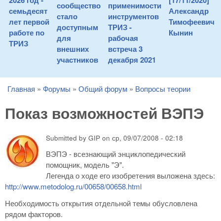
2026 год -
[17/11/2020]
сообщество
применимости
семьдесят
Александр
стало
инструментов
лет первой
Тимофеевич
доступным
ТРИЗ -
работе по
Кынин
для
рабочая
ТРИЗ
внешних
встреча 3
участников
декабря 2021
Главная
»
Форумы
»
Общий форум
»
Вопросы теории
You are here
Показ возможностей ВЭПЭ
Submitted by
GIP
on
ср, 09/07/2008 - 02:18
ВЭПЭ - всезнающий энциклопедический
помощник, модель "Э".
Легенда о ходе его изобретения выложена здесь:
http://www.metodolog.ru/00658/00658.html
Необходимость открытия отдельной темы обусловлена
рядом факторов.