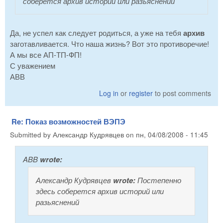
соберется архив историй или разьяснений
Да, не успел как следует родиться, а уже на тебя
архив
заготавливается. Что наша жизнь? Вот это противоречие!
А мы все АП-ТП-ФП!
С уважением
АВВ
Log in
or
register
to post comments
Re: Показ возможностей ВЭПЭ
Submitted by
Александр Кудрявцев
on
пн, 04/08/2008 - 11:45
ABB
wrote:
Александр Кудрявцев
wrote:
Постепенно
здесь соберется архив историй или
разьяснений