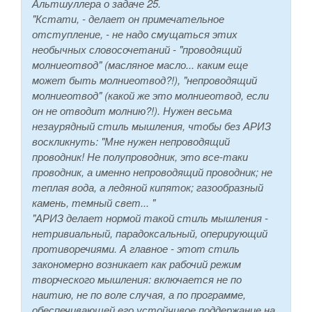
Альтшуллера о задаче 25.
"Кстати, - делает он примечательное
отступление, - не надо смущаться этих
необычных словосочетаний - "проводящий
молниеотвод" (масляное масло... каким еще
может быть молниеотвод?!), "непроводящий
молниеотвод" (какой же это молниеотвод, если
он не отводит молнию?!). Нужен весьма
незаурядный стиль мышления, чтобы без АРИЗ
воскликнуть: "Мне нужен непроводящий
проводник! Не полупроводник, это все-таки
проводник, а именно непроводящий проводник; не
теплая вода, а ледяной кипяток; газообразный
камень, темный свет... "
"АРИЗ делает нормой такой стиль мышления -
нетривиальный, парадоксальный, оперирующий
противоречиями. А главное - этот стиль
закономерно возникает как рабочий режим
творческого мышления: включается не по
наитию, не по воле случая, а по программе,
обеспечивающей его устойчивое поддержание на