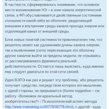
В частности, сформировалось понимание, что основное
место возникновения НЭ – в зоне канала энергетической
связи, а ФП обуславливается двойственным состоянием
сплошности какой-либо из оболочек: разделяющей
внешнюю и внутренние среды канала прохода энергии или
отделяющей канал от внешней среды.
Блок новых понятий системности привлекателен тем, что
решатель может как удлинением длины канала энергии,
так и выявлением (сети) пересекающих его оболочку
других каналов выйти за пределы модели, не отрываясь
от рассматриваемого фрагмента реальной
действительности. Остается лишь выяснить, куда именно
ему следует двигаться по этой сети связей.
Идея ВЭПЭ как раз и решает эту проблему, ибо решатель
получает средство, посредством которого его мышление,
с одной стороны, не прерывается (более подробно – см.
работу «Возможен ли идеальный метод
изобретательства?» / Психологический аспект метода
http://www.metodolog.ru/00778/00778.html
), с другой - куда