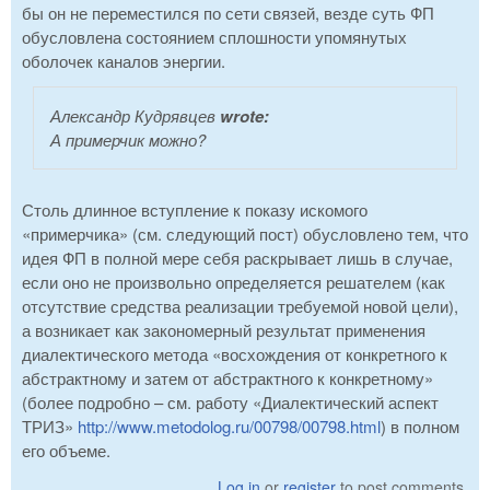
бы он не переместился по сети связей, везде суть ФП
обусловлена состоянием сплошности упомянутых
оболочек каналов энергии.
Александр Кудрявцев
wrote:
А примерчик можно?
Столь длинное вступление к показу искомого
«примерчика» (см. следующий пост) обусловлено тем, что
идея ФП в полной мере себя раскрывает лишь в случае,
если оно не произвольно определяется решателем (как
отсутствие средства реализации требуемой новой цели),
а возникает как закономерный результат применения
диалектического метода «восхождения от конкретного к
абстрактному и затем от абстрактного к конкретному»
(более подробно – см. работу «Диалектический аспект
ТРИЗ»
http://www.metodolog.ru/00798/00798.html
) в полном
его объеме.
Log in
or
register
to post comments