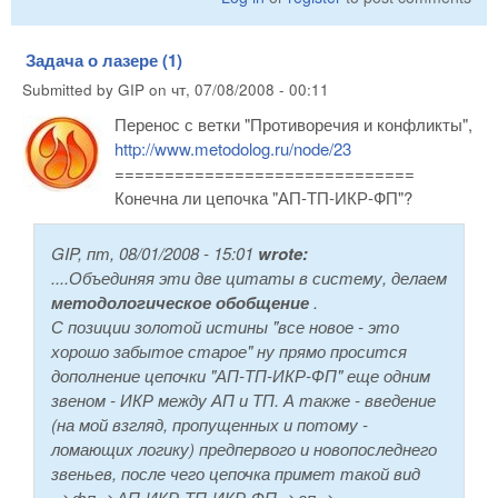
Задача о лазере (1)
Submitted by
GIP
on
чт, 07/08/2008 - 00:11
Перенос с ветки "Противоречия и конфликты",
http://www.metodolog.ru/node/23
==============================
Конечна ли цепочка "АП-ТП-ИКР-ФП"?
GIP, пт, 08/01/2008 - 15:01
wrote:
....Объединяя эти две цитаты в систему, делаем
методологическое обобщение
.
С позиции золотой истины "все новое - это
хорошо забытое старое" ну прямо просится
дополнение цепочки "АП-ТП-ИКР-ФП" еще одним
звеном - ИКР между АП и ТП. А также - введение
(на мой взгляд, пропущенных и потому -
ломающих логику) предпервого и новопоследнего
звеньев, после чего цепочка примет такой вид
-->фп-->АП-ИКР-ТП-ИКР-ФП-->ап-->