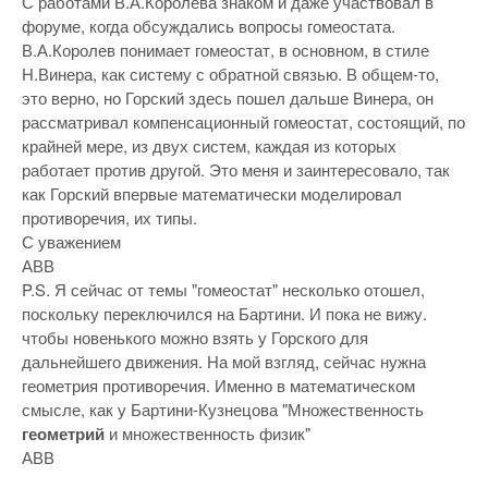
С работами В.А.Королева знаком и даже участвовал в
форуме, когда обсуждались вопросы гомеостата.
В.А.Королев понимает гомеостат, в основном, в стиле
Н.Винера, как систему с обратной связью. В общем-то,
это верно, но Горский здесь пошел дальше Винера, он
рассматривал компенсационный гомеостат, состоящий, по
крайней мере, из двух систем, каждая из которых
работает против другой. Это меня и заинтересовало, так
как Горский впервые математически моделировал
противоречия, их типы.
С уважением
АВВ
P.S. Я сейчас от темы "гомеостат" несколько отошел,
поскольку переключился на Бартини. И пока не вижу.
чтобы новенького можно взять у Горского для
дальнейшего движения. На мой взгляд, сейчас нужна
геометрия противоречия. Именно в математическом
смысле, как у Бартини-Кузнецова "Множественность
геометрий
и множественность физик"
АВВ