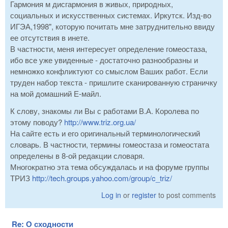
Гармония м дисгармония в живых, природных,
социальных и искусственных системах. Иркутск. Изд-во
ИГЭА,1998", которую почитать мне затруднительно ввиду
ее отсутствия в инете.
В частности, меня интересует определение гомеостаза,
ибо все уже увиденные - достаточно разнообразны и
немножко конфликтуют со смыслом Ваших работ. Если
труден набор текста - пришлите сканированную страничку
на мой домашний Е-майл.
К слову, знакомы ли Вы с работами В.А. Королева по
этому поводу?
http://www.triz.org.ua/
На сайте есть и его оригинальный терминологический
словарь. В частности, термины гомеостаза и гомеостата
определены в 8-ой редакции словаря.
Многократно эта тема обсуждалась и на форуме группы
ТРИЗ
http://tech.groups.yahoo.com/group/c_triz/
Log in
or
register
to post comments
Re: О сходности