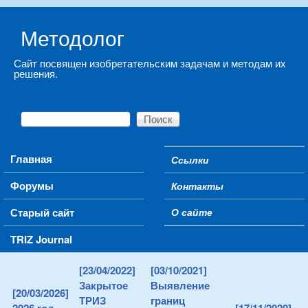
Skip to main content
Методолог
Сайт посвящен изобретательским задачам и методам их
решения.
Поиск
Форма поиска
Main menu
Главная
Ссылки
Secondary menu
Форумы
Контакты
Старый сайт
О сайте
TRIZ Journal
[23/04/2022]
[03/10/2021]
Закрытое
Выявление
[20/03/2026]
ТРИЗ
границ