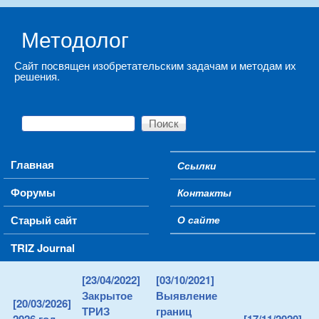
Skip to main content
Методолог
Сайт посвящен изобретательским задачам и методам их
решения.
Поиск
Форма поиска
Main menu
Главная
Ссылки
Secondary menu
Форумы
Контакты
Старый сайт
О сайте
TRIZ Journal
[23/04/2022]
[03/10/2021]
Закрытое
Выявление
[20/03/2026]
ТРИЗ
границ