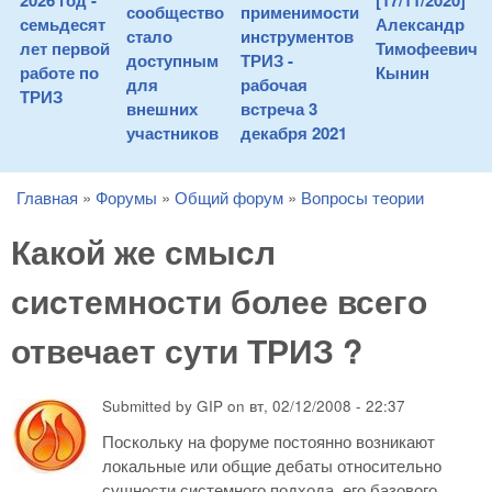
2026 год -
[17/11/2020]
сообщество
применимости
семьдесят
Александр
стало
инструментов
лет первой
Тимофеевич
доступным
ТРИЗ -
работе по
Кынин
для
рабочая
ТРИЗ
внешних
встреча 3
участников
декабря 2021
Главная
»
Форумы
»
Общий форум
»
Вопросы теории
You are here
Какой же смыcл
сиcтемности более всего
отвечает сути ТРИЗ ?
Submitted by
GIP
on
вт, 02/12/2008 - 22:37
Поскольку на форуме постоянно возникают
локальные или общие дебаты относительно
сущности системного подхода, его базового