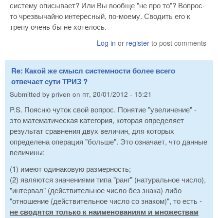
систему описывает? Или Вы вообще "не про то"? Вопрос-
то чрезвычайно интересный, по-моему. Сводить его к
трепу очень бы не хотелось.
Log in
or
register
to post comments
Re: Какой же смыcл сиcтемности более всего
отвечает сути ТРИЗ ?
Submitted by
priven
on
пт, 20/01/2012 - 15:21
P.S. Поясню чуток свой вопрос. Понятие "увеличение" -
это математическая категория, которая определяет
результат сравнения двух величин, для которых
определена операция "больше". Это означает, что данные
величины:
(1) имеют одинаковую размерность;
(2) являются значениями типа "ранг" (натуральное число),
"интервал" (действительное число без знака) либо
"отношение (действительное число со знаком)", то есть -
не сводятся только к наименованиям и множествам