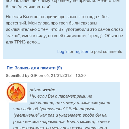
возрастания ни к чему хорошему не привели. Нечего там
было "увеличиваться".
Но если Вы и не говорили про закон - то тогда я без
претензий. Мои слова про треп были связаны
исключительно с тем, что Вы употребили это самое слово
"закон", имея в виду, по всей видимости, "тренд". Обычное
для ТРИЗ дело...
Log in
or
register
to post comments
Re: Запись для памяти (9)
Submitted by
GIP
on
сб, 21/01/2012 - 10:30
priven
wrote:
Ну, если Вы с параметрами не
работаете, то к чему тогда говорить
что-либо об "увеличении"? Ведь термин
"увеличение" как раз и указывает вроде бы на
рост некоего параметра. Быть может, я чего-
то не понимаю, но меня всю жизнь учили, что