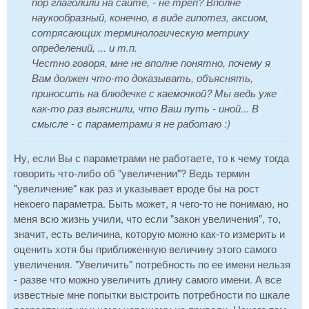
пор глаголили на сайте, - не треп? Вполне
наукообразный, конечно, в виде гипотез, аксиом,
сотрясающих терминологическую метрику
определений, ... и т.п.
Честно говоря, мне не вполне понятно, почему я
Вам должен что-то доказывать, объяснять,
приносить на блюдечке с каемочкой? Мы ведь уже
как-то раз выяснили, что Ваш путь - иной... В
смысле - с параметрами я не работаю :)
Ну, если Вы с параметрами не работаете, то к чему тогда
говорить что-либо об "увеличении"? Ведь термин
"увеличение" как раз и указывает вроде бы на рост
некоего параметра. Быть может, я чего-то не понимаю, но
меня всю жизнь учили, что если "закон увеличения", то,
значит, есть величина, которую можно как-то измерить и
оценить хотя бы приближенную величину этого самого
увеличения. "Увеличить" потребность по ее имени нельзя
- разве что можно увеличить длину самого имени. А все
известные мне попытки выстроить потребности по шкале