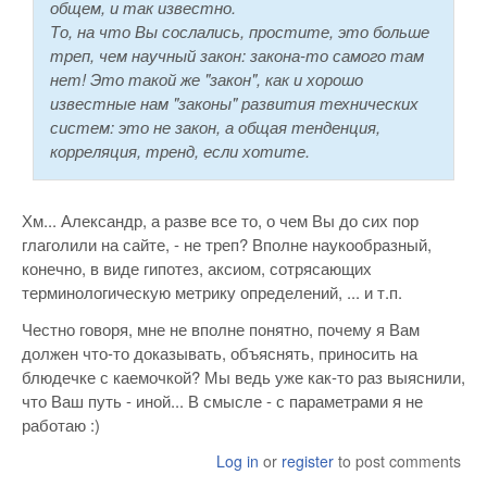
общем, и так известно.
То, на что Вы сослались, простите, это больше
треп, чем научный закон: закона-то самого там
нет! Это такой же "закон", как и хорошо
известные нам "законы" развития технических
систем: это не закон, а общая тенденция,
корреляция, тренд, если хотите.
Хм... Александр, а разве все то, о чем Вы до сих пор
глаголили на сайте, - не треп? Вполне наукообразный,
конечно, в виде гипотез, аксиом, сотрясающих
терминологическую метрику определений, ... и т.п.
Честно говоря, мне не вполне понятно, почему я Вам
должен что-то доказывать, объяснять, приносить на
блюдечке с каемочкой? Мы ведь уже как-то раз выяснили,
что Ваш путь - иной... В смысле - с параметрами я не
работаю :)
Log in
or
register
to post comments