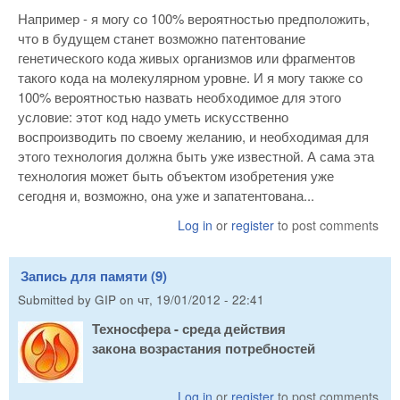
Например - я могу со 100% вероятностью предположить,
что в будущем станет возможно патентование
генетического кода живых организмов или фрагментов
такого кода на молекулярном уровне. И я могу также со
100% вероятностью назвать необходимое для этого
условие: этот код надо уметь искусственно
воспроизводить по своему желанию, и необходимая для
этого технология должна быть уже известной. А сама эта
технология может быть объектом изобретения уже
сегодня и, возможно, она уже и запатентована...
Log in
or
register
to post comments
Запись для памяти (9)
Submitted by
GIP
on
чт, 19/01/2012 - 22:41
Техносфера - среда действия
закона возрастания потребностей
Log in
or
register
to post comments