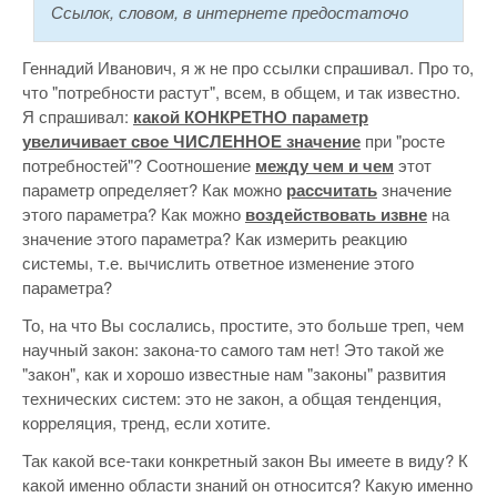
Ссылок, словом, в интернете предостаточо
Геннадий Иванович, я ж не про ссылки спрашивал. Про то,
что "потребности растут", всем, в общем, и так известно.
Я спрашивал:
какой КОНКРЕТНО параметр
увеличивает свое ЧИСЛЕННОЕ значение
при "росте
потребностей"? Соотношение
между чем и чем
этот
параметр определяет? Как можно
рассчитать
значение
этого параметра? Как можно
воздействовать извне
на
значение этого параметра? Как измерить реакцию
системы, т.е. вычислить ответное изменение этого
параметра?
То, на что Вы сослались, простите, это больше треп, чем
научный закон: закона-то самого там нет! Это такой же
"закон", как и хорошо известные нам "законы" развития
технических систем: это не закон, а общая тенденция,
корреляция, тренд, если хотите.
Так какой все-таки конкретный закон Вы имеете в виду? К
какой именно области знаний он относится? Какую именно