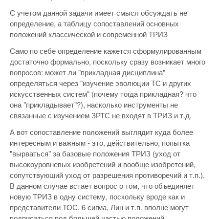
С учетом данной задачи имеет смысл обсуждать не
определение, а таблицу сопоставлений основных
положений классической и современной ТРИЗ
Само по себе определение кажется сформулированным
достаточно формально, поскольку сразу возникает много
вопросов: может ли "прикладная дисциплина"
определяться через "изучение эволюции ТС и других
искусственных систем" (почему тогда прикладная? что
она "прикладывает"?), насколько инструменты не
связанные с изучением ЗРТС не входят в ТРИЗ и т.д.
А вот сопоставление положений выглядит куда более
интересным и важным - это, действительно, попытка
"вырваться" за базовые положения ТРИЗ (уход от
высокоуровневых изобретений и вообще изобретений,
сопутствующий уход от разрешения противоречий и т.п.).
В данном случае встает вопрос о том, что объединяет
новую ТРИЗ в одну систему, поскольку вроде как и
представители ТОС, 6 сигма, Лин и т.п. вполне могут
подписаться под большей частью положений