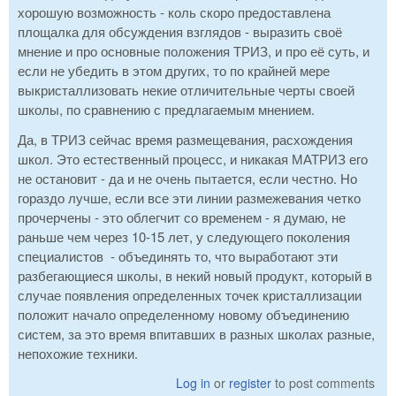
хорошую возможность - коль скоро предоставлена
площалка для обсуждения взглядов - выразить своё
мнение и про основные положения ТРИЗ, и про её суть, и
если не убедить в этом других, то по крайней мере
выкристаллизовать некие отличительные черты своей
школы, по сравнению с предлагаемым мнением.
Да, в ТРИЗ сейчас время размещевания, расхождения
школ. Это естественный процесс, и никакая МАТРИЗ его
не остановит - да и не очень пытается, если честно. Но
гораздо лучше, если все эти линии размежевания четко
прочерчены - это облегчит со временем - я думаю, не
раньше чем через 10-15 лет, у следующего поколения
специалистов - объединять то, что выработают эти
разбегающиеся школы, в некий новый продукт, который в
случае появления определенных точек кристаллизации
положит начало определенному новому объединению
систем, за это время впитавших в разных школах разные,
непохожие техники.
Log in
or
register
to post comments