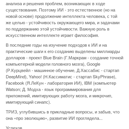
анализа и решения проблем, возникающих в ходе
существования. Поэтому ИИ - это естественное (но на
новой основе) продолжение интеллекта человека, с той
же целью - устойчивость окружающего мира, и задачами
по поддержанию этой устойчивости. Важную роль в
искусственном интеллекте играет философия.
В последние годы на изучение подходов к ИИ и на
практические шаги к его созданию выделены миллиарды
долларов - проект Blue Brain (Г.Маркрам - создание точной
компьютерной модели головного мозга), Google
(Р.Курцвейл - машинное обучение, Д.Хассабис - стартап
DeepMind), Yahoo! (Н.Кассиматис - стартап SkyPhrase),
Facebook (Я.ЛеКун - лаборатория ИИ), IBM (компьютер
Watson; Д. Модха - язык программирования для
приложений, имитирующих работу мозга, и микрочип,
имитирующий синапс).
ТРИЗ, углубившись в прикладные вопросы, и забыв, что
она «про эволюцию», развитие ИИ проглядела...
Успехов,