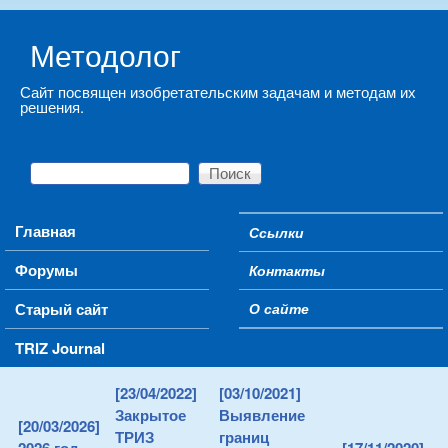
Skip to main content
Методолог
Сайт посвящен изобретательским задачам и методам их
решения.
Поиск
Форма поиска
Main menu
Главная
Ссылки
Secondary menu
Форумы
Контакты
Старый сайт
О сайте
TRIZ Journal
[23/04/2022]
[03/10/2021]
Закрытое
Выявление
[20/03/2026]
ТРИЗ
границ