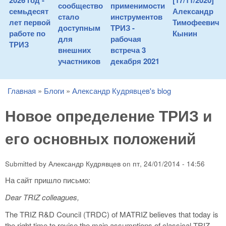
2026 год -
[17/11/2020]
сообщество
применимости
семьдесят
Александр
стало
инструментов
лет первой
Тимофеевич
доступным
ТРИЗ -
работе по
Кынин
для
рабочая
ТРИЗ
внешних
встреча 3
участников
декабря 2021
Главная
»
Блоги
»
Александр Кудрявцев's blog
You are here
Новое определение ТРИЗ и
его основных положений
Submitted by
Александр Кудрявцев
on
пт, 24/01/2014 - 14:56
На сайт пришло письмо:
Dear TRIZ colleagues,
The TRIZ R&D Council (TRDC) of MATRIZ believes that today is
the right time to revise the main assumptions of classical TRIZ.