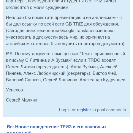
партнеры, последователи и студенты GB TRIZ Group
согласятся с моим суждением.
Неплохо бы поместить презентацию и на английском - я
бы дал ссылку по всей сети GB TRIZ для обсуждения.
(Сегодняшние технологии Google translate позволяют
участвовать в дискуссии весь мир, но оригинал на
английском хотелось бы получить от авторов документа)
P.S. Почему документ помещен как "Текст, приложеннный
к письму С.Литвина и А.Зусман" если в TRDC входят
Семен Литвин (председатель), Алла Зусман, Алексей
Пиняев, Алекс Любомирский (секретарь), Виктор Фей,
Валерий Сушков, Сергей Логвинов, Александр Кудрявцев.
Успехов
Сергей Малкин
Log in
or
register
to post comments
Re: Новое определение ТРИЗ и его основных
положений