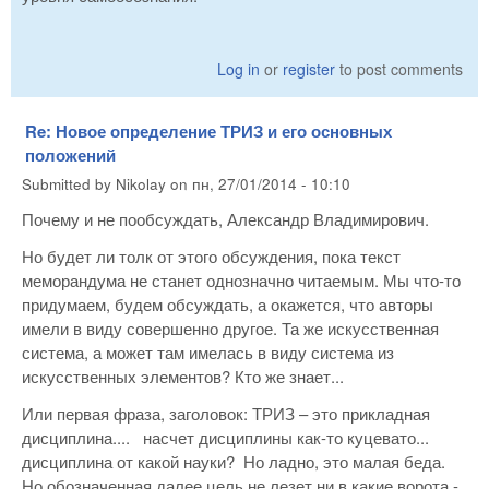
Log in
or
register
to post comments
Re: Новое определение ТРИЗ и его основных
положений
Submitted by
Nikolay
on
пн, 27/01/2014 - 10:10
Почему и не пообсуждать, Александр Владимирович.
Но будет ли толк от этого обсуждения, пока текст
меморандума не станет однозначно читаемым. Мы что-то
придумаем, будем обсуждать, а окажется, что авторы
имели в виду совершенно другое. Та же искусственная
система, а может там имелась в виду система из
искусственных элементов? Кто же знает...
Или первая фраза, заголовок: ТРИЗ – это прикладная
дисциплина.... насчет дисциплины как-то куцевато...
дисциплина от какой науки? Но ладно, это малая беда.
Но обозначенная далее цель не лезет ни в какие ворота -