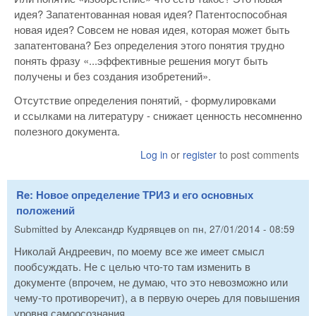
идея? Запатентованная новая идея? Патентоспособная
новая идея? Совсем не новая идея, которая может быть
запатентована? Без определения этого понятия трудно
понять фразу «...эффективные решения могут быть
получены и без создания изобретений».
Отсутствие определения понятий, - формулировками
и ссылками на литературу - снижает ценность несомненно
полезного документа.
Log in
or
register
to post comments
Re: Новое определение ТРИЗ и его основных
положений
Submitted by
Александр Кудрявцев
on
пн, 27/01/2014 - 08:59
Николай Андреевич, по моему все же имеет смысл
пообсуждать. Не с целью что-то там изменить в
документе (впрочем, не думаю, что это невозможно или
чему-то противоречит), а в первую очереь для повышения
уровня самоосознания.