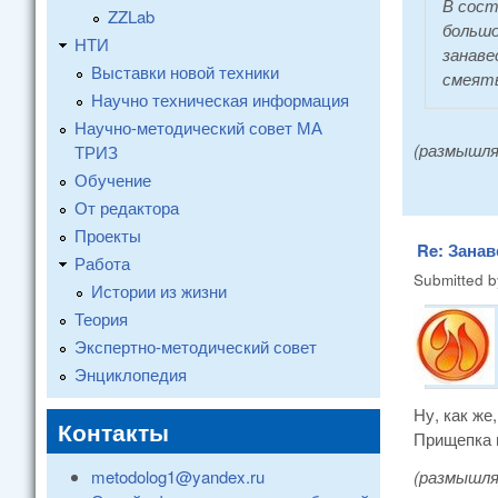
В сост
ZZLab
большо
НТИ
занаве
Выставки новой техники
смеять
Научно техническая информация
Научно-методический совет МА
(размышл
ТРИЗ
Обучение
От редактора
Проекты
Re: Занав
Работа
Submitted 
Истории из жизни
Теория
Экспертно-методический совет
Энциклопедия
Ну, как же,
Контакты
Прищепка п
metodolog1@yandex.ru
(размышл