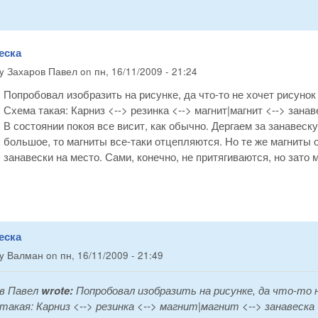
еска
by
Захаров Павел
on
пн, 16/11/2009 - 21:24
Попробовал изобразить на рисунке, да что-то не хочет рисунок 
Схема такая: Карниз <--> резинка <--> магнит|магнит <--> занав
В состоянии покоя все висит, как обычно. Дергаем за занавеску
большое, то магниты все-таки отцепляются. Но те же магниты
занавески на место. Сами, конечно, не притягиваются, но зато 
еска
by
Валман
on
пн, 16/11/2009 - 21:49
в Павел
wrote:
Попробовал изобразить на рисунке, да что-то н
такая: Карниз <--> резинка <--> магнит|магнит <--> занавеска