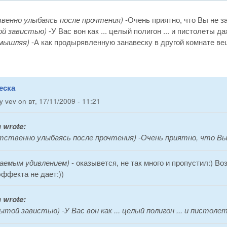
венно улыбаясь после прочтения)
-Очень приятно, что Вы не з
ой завистью)
-У Вас вон как ... целый полигон ... и пистолеты даж
змышляя)
-А как продырявленную занавеску в другой комнате ве
еска
by
vev
on
вт, 17/11/2009 - 11:21
н
wrote:
тственно улыбаясь после прочтения) -Очень приятно, что Вы 
ваемым удивлением)
- оказывется, не так много и пропустил:) В
эффекта не дает:))
н
wrote:
рытой завистью) -У Вас вон как ... целый полигон ... и пистолет