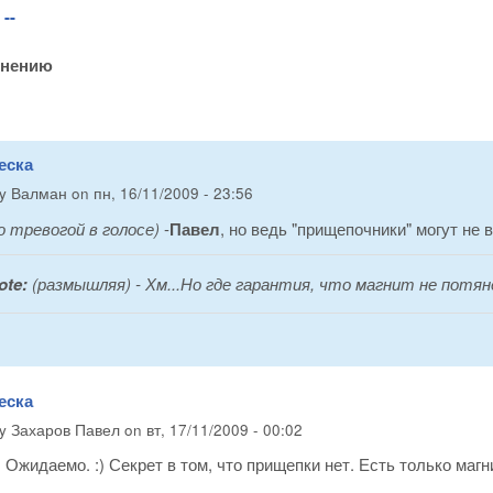
--
инению
еска
by
Валман
on
пн, 16/11/2009 - 23:56
о тревогой в голосе)
-
Павел
, но ведь "прищепочники" могут не 
ote:
(размышляя)
- Хм...Но где гарантия, что магнит не потя
еска
by
Захаров Павел
on
вт, 17/11/2009 - 00:02
Ожидаемо. :) Секрет в том, что прищепки нет. Есть только магн