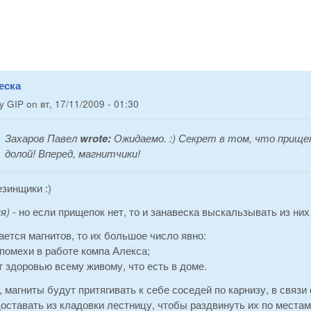
еска
by
GIP
on
вт, 17/11/2009 - 01:30
Захаров Павел
wrote:
Ожидаемо. :) Секрет в том, что прище
долой! Вперед, магнитчики!
езинщики :)
яя)
- но если прищепок нет, то и занавеска выскальзывать из них
ается магнитов, то их большое число явно:
 помехи в работе компа Алекса;
т здоровью всему живому, что есть в доме.
, магниты будут притягивать к себе соседей по карнизу, в связи
оставать из кладовки лестницу, чтобы раздвинуть их по местам. И