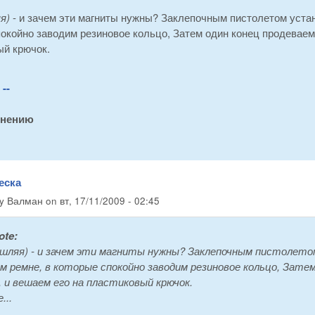
яя)
- и зачем эти магниты нужны? Заклепочным пистолетом устан
окойно заводим резиновое кольцо, Затем один конец продеваем
ый крючок.
--
инению
еска
by
Валман
on
вт, 17/11/2009 - 02:45
ote:
ышляя)
- и зачем эти магниты нужны? Заклепочным пистолетом
м ремне, в которые спокойно заводим резиновое кольцо, Затем
 и вешаем его на пластиковый крючок.
е...