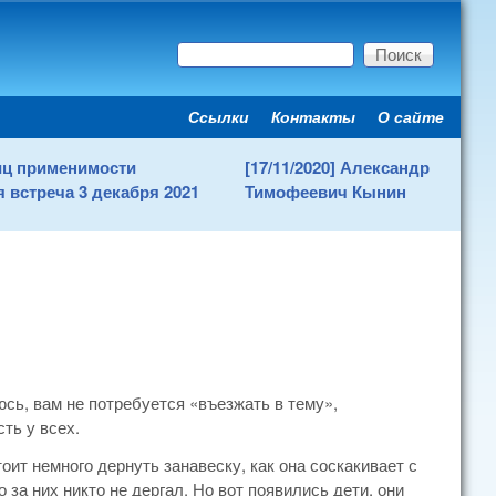
Поиск
Форма поиска
Ссылки
Контакты
О сайте
Secondary menu
ниц применимости
[17/11/2020] Александр
 встреча 3 декабря 2021
Тимофеевич Кынин
ь, вам не потребуется «въезжать в тему»,
ть у всех.
оит немного дернуть занавеску, как она соскакивает с
 за них никто не дергал. Но вот появились дети, они