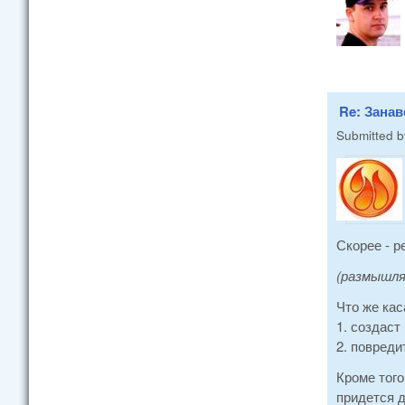
Re: Занав
Submitted 
Скорее - р
(размышл
Что же кас
1. создаст
2. повреди
Кроме того
придется д