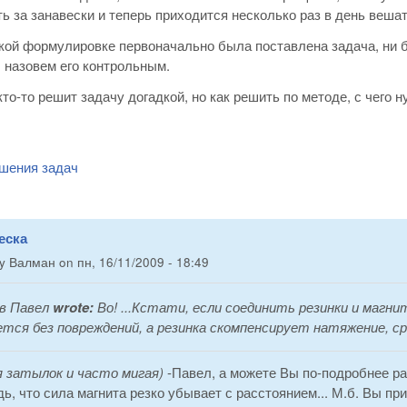
ть за занавески и теперь приходится несколько раз в день веша
кой формулировке первоначально была поставлена задача, ни б
, назовем его контрольным.
кто-то решит задачу догадкой, но как решить по методе, с чего
шения задач
еска
by
Валман
on
пн, 16/11/2009 - 18:49
в Павел
wrote:
Во! ...Кстати, если соединить резинки и магн
тся без повреждений, а резинка скомпенсирует натяжение, с
я затылок и часто мигая)
-Павел, а можете Вы по-подробнее ра
ь, что сила магнита резко убывает с расстоянием... М.б. Вы при