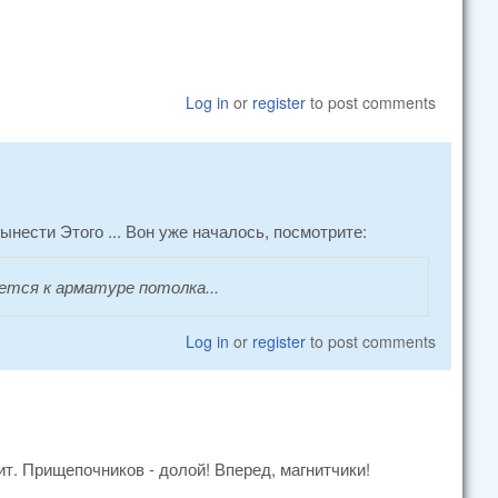
Log in
or
register
to post comments
вынести Этого ... Вон уже началось, посмотрите:
нется к арматуре потолка...
Log in
or
register
to post comments
ит. Прищепочников - долой! Вперед, магнитчики!