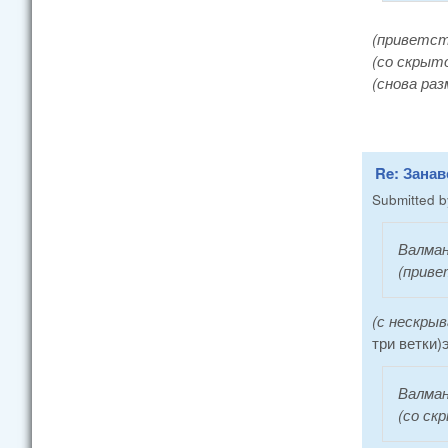
(приветст
(со скрыт
(снова ра
Re: Занав
Submitted 
Валма
(приве
(с нескры
три ветки)
Валма
(со ск