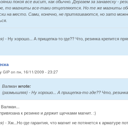
оянии покоя все висит, как обычно. Дергаем за занавеску - ре
е, то магниты все-таки отцепляются. Но те же магниты об
ски на место. Сами, конечно, не притягиваются, но зато можн
ся.
яя)
- Ну хорошо... А прищепка-то где?? Что, резинка крепится пря
еска
by
GIP
on
пн, 16/11/2009 - 23:27
Валман
wrote:
(размышляя)
- Ну хорошо... А прищепка-то где?? Что, резинк
 Валман...
ривязана к резинке и держит щечками магнит. :)
яя)
- Хм...Но где гарантия, что магнит не потянется к арматуре пот