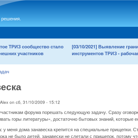
Skip to main content
 решения.
рытое ТРИЗ сообщество стало
[03/10/2021] Выявление гра
нешних участников
инструментов ТРИЗ - рабочая
адач
веска
Alex
on
сб, 31/10/2009 - 15:12
частникам форума порешать следующую задачу. Сразу оговорюс
вать горы литературы», достаточно бытовых знаний, которые ес
а: у меня дома занавеска крепится на специальные прищепки. Ст
ока не было детей, занавески не слетали с прищепок, потому что