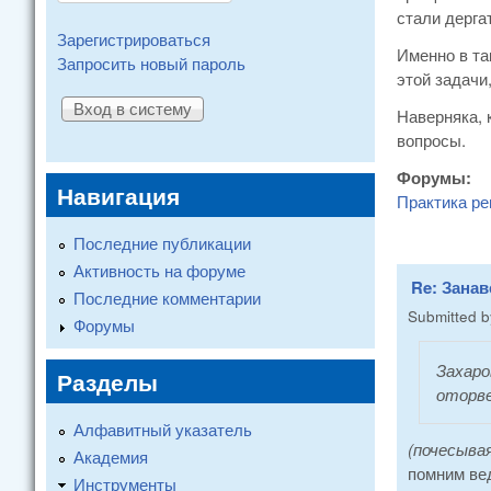
стали дерга
Зарегистрироваться
Именно в та
Запросить новый пароль
этой задачи
Наверняка, 
вопросы.
Форумы:
Навигация
Практика ре
Последние публикации
Активность на форуме
Re: Занав
Последние комментарии
Submitted 
Форумы
Захаро
Разделы
оторве
Алфавитный указатель
(почесыва
Академия
помним вед
Инструменты