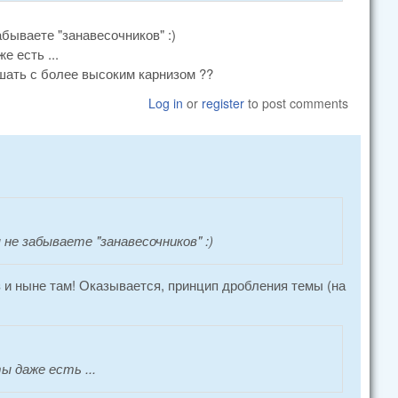
абываете "занавесочников" :)
е есть ...
шать с более высоким карнизом ??
Log in
or
register
to post comments
не забываете "занавесочников" :)
оз и ныне там! Оказывается, принцип дробления темы (на
ы даже есть ...