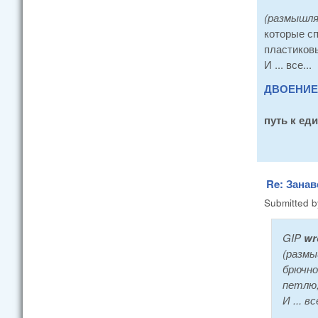
(размышл
которые сп
пластиков
И ... все...
ДВОЕНИЕ 
путь к ед
Re: Занав
Submitted 
GIP
wr
(разм
брючно
петлю,
И ... вс