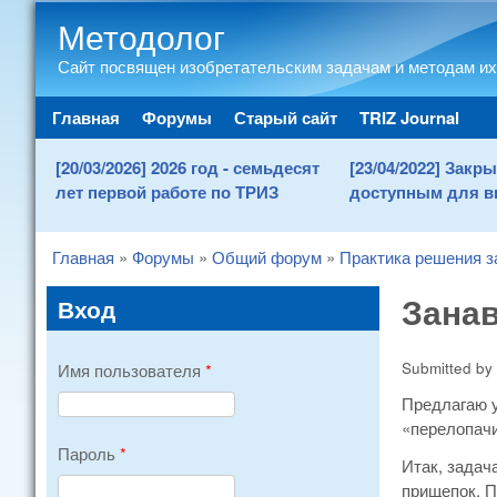
Методолог
Сайт посвящен изобретательским задачам и методам их
Main menu
Главная
Форумы
Старый сайт
TRIZ Journal
[20/03/2026] 2026 год - семьдесят
[23/04/2022] Зак
лет первой работе по ТРИЗ
доступным для в
Главная
»
Форумы
»
Общий форум
»
Практика решения з
You are here
Зана
Вход
Submitted by
Имя пользователя
*
Предлагаю у
«перелопачи
Пароль
*
Итак, задач
прищепок. П