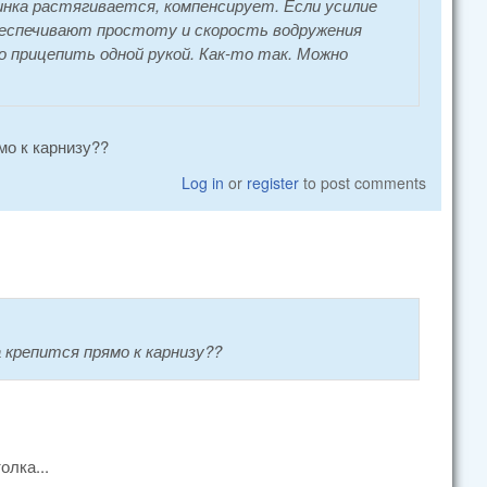
зинка растягивается, компенсирует. Если усилие
еспечивают простоту и скорость водружения
о прицепить одной рукой. Как-то так. Можно
мо к карнизу??
Log in
or
register
to post comments
а крепится прямо к карнизу??
олка...