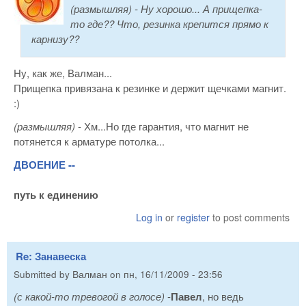
(размышляя)
- Ну хорошо... А прищепка-
то где?? Что, резинка крепится прямо к
карнизу??
Ну, как же, Валман...
Прищепка привязана к резинке и держит щечками магнит.
:)
(размышляя)
- Хм...Но где гарантия, что магнит не
потянется к арматуре потолка...
ДВОЕНИЕ --
путь к единению
Log in
or
register
to post comments
Re: Занавеска
Submitted by
Валман
on
пн, 16/11/2009 - 23:56
(с какой-то тревогой в голосе)
-
Павел
, но ведь