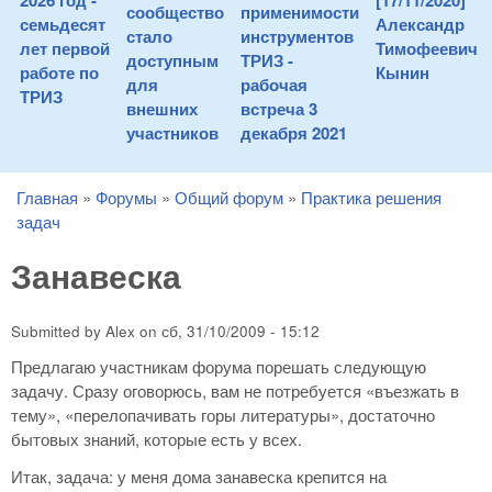
2026 год -
[17/11/2020]
сообщество
применимости
семьдесят
Александр
стало
инструментов
лет первой
Тимофеевич
доступным
ТРИЗ -
работе по
Кынин
для
рабочая
ТРИЗ
внешних
встреча 3
участников
декабря 2021
Главная
»
Форумы
»
Общий форум
»
Практика решения
You are here
задач
Занавеска
Submitted by
Alex
on
сб, 31/10/2009 - 15:12
Предлагаю участникам форума порешать следующую
задачу. Сразу оговорюсь, вам не потребуется «въезжать в
тему», «перелопачивать горы литературы», достаточно
бытовых знаний, которые есть у всех.
Итак, задача: у меня дома занавеска крепится на