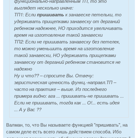
функционально-направленным ТП, то это
выглядет несколько иначе:
ТП1: Если
пришивать
к занавеске петельки, то
удерживать
прищепками занавеску от дерганий
ребенком надежнее, НО
приходится увеличивать
время на изготовление такой занавески
ТП2: Если
не пришивать
занавеску без петелек,
то
можно уменьшить
время на изготовление
такой занавески, НО
удерживать
прищепками
занавеску от дерганий ребенком становится не
надежно
Ну и что?? – спросите Вы. Отвечу:
эвристическая ценность функц.-направл.ТП –
часто на практике – выше. Из последнего
примера видно: ага ... пришивать-не пришивать ...
Если не пришивать, тогда как ... О!... есть идея
... А у Вас ??
Валман, то, что Вы называете функцией "пришивать", на
самом деле есть всего лишь действием способа. Ибо