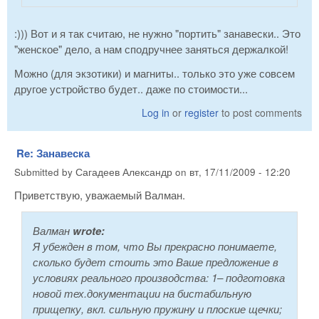
:))) Вот и я так считаю, не нужно "портить" занавески.. Это
"женское" дело, а нам сподручнее заняться держалкой!
Можно (для экзотики) и магниты.. только это уже совсем
другое устройство будет.. даже по стоимости...
Log in
or
register
to post comments
Re: Занавеска
Submitted by
Сагадеев Александр
on
вт, 17/11/2009 - 12:20
Приветствую, уважаемый Валман.
Валман
wrote:
Я убежден в том, что Вы прекрасно понимаете,
сколько будет стоить это Ваше предложение в
условиях реального производства: 1– подготовка
новой тех.документации на бистабильную
прищепку, вкл. сильную пружину и плоские щечки;