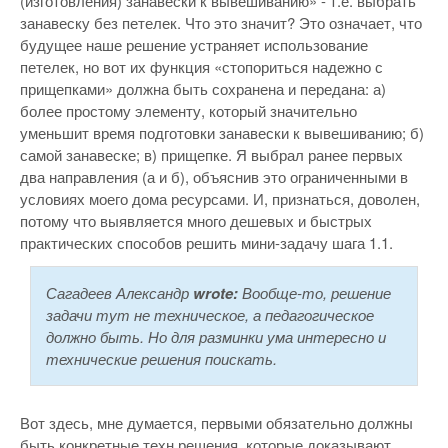
(изготовления) занавески к вывешиванию» - т.е. выбрать
занавеску без петелек. Что это значит? Это означает, что
будущее наше решение устраняет использование
петелек, но вот их функция «стопориться надежно с
прищепками» должна быть сохранена и передана: а)
более простому элементу, который значительно
уменьшит время подготовки занавески к вывешиванию; б)
самой занавеске; в) прищепке. Я выбрал ранее первых
два направления (а и б), объяснив это ограниченными в
условиях моего дома ресурсами. И, признаться, доволен,
потому что выявляется много дешевых и быстрых
практических способов решить мини-задачу шага 1.1.
Сагадеев Александр
wrote:
Вообще-то, решение
задачи тут не техническое, а педагогическое
должно быть. Но для разминки ума интересно и
технические решения поискать.
Вот здесь, мне думается, первыми обязательно должны
быть конкретные техн.решения, которые доказывают