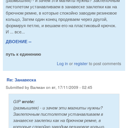
(размышляя)
- и зачем эти магниты нужны? Заклепочным
пистолетом устанавливаем в занавеске заклепки как на
брючном ремне, в которые спокойно заводим резиновое
кольцо, Затем один конец продеваем через другой,
формируя петлю, и вешаем его на пластиковый крючок.
И ... все...
ДВОЕНИЕ --
путь к единению
Log in
or
register
to post comments
Re: Занавеска
Submitted by
Валман
on
вт, 17/11/2009 - 02:45
GIP
wrote:
(размышляя)
- и зачем эти магниты нужны?
Заклепочным пистолетом устанавливаем в
занавеске заклепки как на брючном ремне, в
которые спокойно заводим резиновое кольцо,