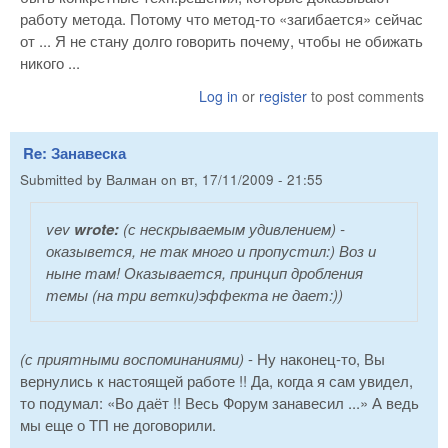
работу метода. Потому что метод-то «загибается» сейчас
от ... Я не стану долго говорить почему, чтобы не обижать
никого ...
Log in
or
register
to post comments
Re: Занавеска
Submitted by
Валман
on
вт, 17/11/2009 - 21:55
vev
wrote:
(с нескрываемым удивлением)
-
оказывется, не так много и пропустил:) Воз и
ныне там! Оказывается, принцип дробления
темы (на три ветки)эффекта не дает:))
(с приятными воспоминаниями)
- Ну наконец-то, Вы
вернулись к настоящей работе !! Да, когда я сам увидел,
то подумал: «Во даёт !! Весь Форум занавесил ...» А ведь
мы еще о ТП не договорили.