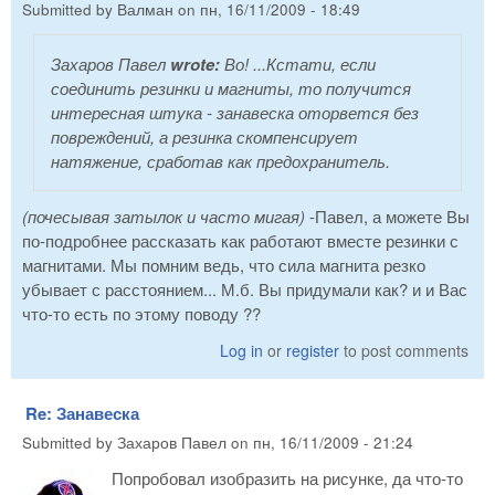
Submitted by
Валман
on
пн, 16/11/2009 - 18:49
Захаров Павел
wrote:
Во! ...Кстати, если
соединить резинки и магниты, то получится
интересная штука - занавеска оторвется без
повреждений, а резинка скомпенсирует
натяжение, сработав как предохранитель.
(почесывая затылок и часто мигая)
-Павел, а можете Вы
по-подробнее рассказать как работают вместе резинки с
магнитами. Мы помним ведь, что сила магнита резко
убывает с расстоянием... М.б. Вы придумали как? и и Вас
что-то есть по этому поводу ??
Log in
or
register
to post comments
Re: Занавеска
Submitted by
Захаров Павел
on
пн, 16/11/2009 - 21:24
Попробовал изобразить на рисунке, да что-то