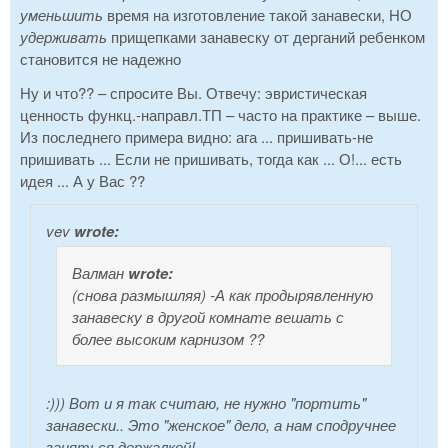
уменьшить
время на изготовление такой занавески, НО
удерживать
прищепками занавеску от дерганий ребенком
становится не надежно
Ну и что?? – спросите Вы. Отвечу: эвристическая
ценность функц.-направл.ТП – часто на практике – выше.
Из последнего примера видно: ага ... пришивать-не
пришивать ... Если не пришивать, тогда как ... О!... есть
идея ... А у Вас ??
vev
wrote:
Валман
wrote:
(снова размышляя)
-А как продырявленную
занавеску в другой комнате вешать с
более высоким карнизом ??
:))) Вот и я так считаю, не нужно "портить"
занавески.. Это "женское" дело, а нам сподручнее
заняться держалкой!