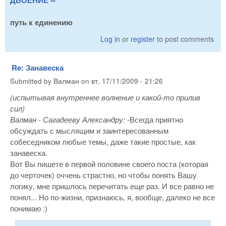
ДВОЕНИЕ --
путь к единению
Log in
or
register
to post comments
Re: Занавеска
Submitted by
Валман
on
вт, 17/11/2009 - 21:26
(испытывая внутреннее волнение и какой-то прилив
сил)
Валман - Сагадееву Александру:
-Всегда приятно
обсуждать с мыслящим и заинтересованным
собеседником любые темы, даже такие простые, как
занавеска.
Вот Вы пишете в первой половине своего поста (которая
до черточек) оччень страстно, но чтобы понять Вашу
логику, мне пришлось перечитать еще раз. И все равно не
понял... Но по-жизни, признаюсь, я, вообще, далеко не все
понимаю :)