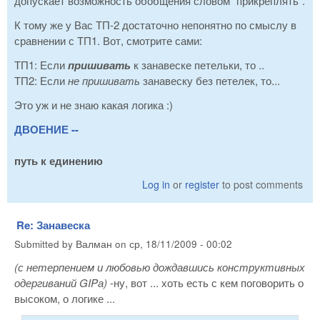
допускает возможность обобщения словом "прикреплять".
К тому же у Вас ТП-2 достаточно непонятно по смыслу в
сравнении с ТП1. Вот, смотрите сами:
ТП1: Если
пришивать
к занавеске петельки, то ..
ТП2: Если
не пришивать
занавеску без петелек, то...
Это уж и не знаю какая логика :)
ДВОЕНИЕ --
путь к единению
Log in
or
register
to post comments
Re: Занавеска
Submitted by
Валман
on
ср, 18/11/2009 - 00:02
(с нетерпением и любовью дождавшись конструктивных
одергиваний GIPа)
-ну, вот ... хоть есть с кем поговорить о
высоком, о логике ...