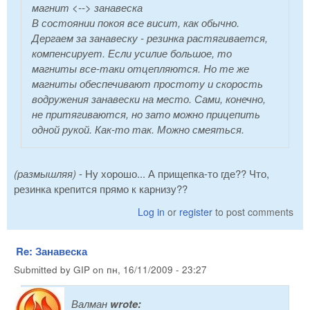
магнит <--> занавеска
В состоянии покоя все висит, как обычно.
Дергаем за занавеску - резинка растягивается,
компенсирует. Если усилие большое, то
магниты все-таки отцепляются. Но те же
магниты обеспечивают простоту и скорость
водружения занавески на место. Сами, конечно,
не притягиваются, но зато можно прицепить
одной рукой. Как-то так. Можно смеяться.
(размышляя)
- Ну хорошо... А прищепка-то где?? Что,
резинка крепится прямо к карнизу??
Log in
or
register
to post comments
Re: Занавеска
Submitted by
GIP
on
пн, 16/11/2009 - 23:27
Валман
wrote: