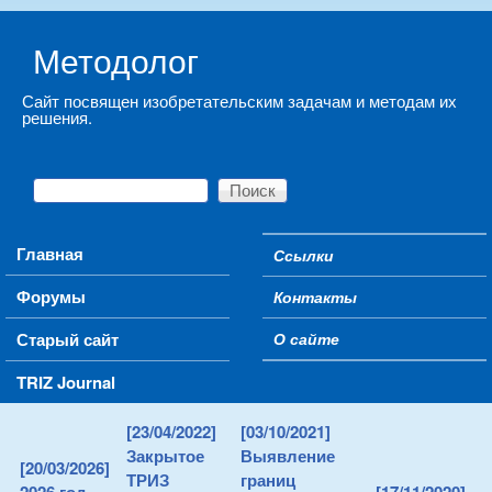
Skip to main content
Методолог
Сайт посвящен изобретательским задачам и методам их
решения.
Поиск
Форма поиска
Main menu
Главная
Ссылки
Secondary menu
Форумы
Контакты
Старый сайт
О сайте
TRIZ Journal
[23/04/2022]
[03/10/2021]
Закрытое
Выявление
[20/03/2026]
ТРИЗ
границ