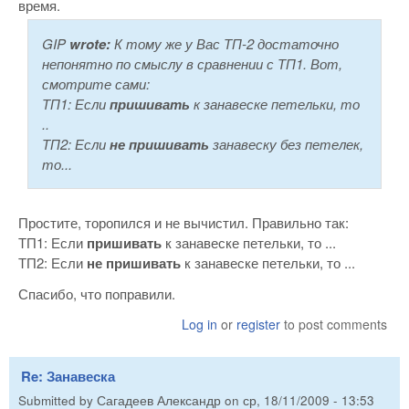
время.
GIP
wrote:
К тому же у Вас ТП-2 достаточно
непонятно по смыслу в сравнении с ТП1. Вот,
смотрите сами:
ТП1: Если
пришивать
к занавеске петельки, то
..
ТП2: Если
не пришивать
занавеску без петелек,
то...
Простите, торопился и не вычистил. Правильно так:
ТП1: Если
пришивать
к занавеске петельки, то ...
ТП2: Если
не пришивать
к занавеске петельки, то ...
Спасибо, что поправили.
Log in
or
register
to post comments
Re: Занавеска
Submitted by
Сагадеев Александр
on
ср, 18/11/2009 - 13:53