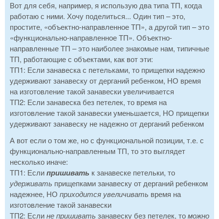
Вот для себя, например, я использую два типа ТП, когда
работаю с ними. Хочу поделиться... Один тип – это,
простите, «объектно-направленное ТП», а другой тип – это
«функционально-направленное ТП». Объектно-
направленные ТП – это наиболее знакомые нам, типичные
ТП, работающие с объектами, как вот эти:
ТП1: Если занавеска с петельками, то прищепки надежно
удерживают занавеску от дерганий ребенком, НО время
на изготовление такой занавески увеличивается
ТП2: Если занавеска без петелек, то время на
изготовление такой занавески уменьшается, НО прищепки
удерживают занавеску не надежно от дерганий ребенком
А вот если о том же, но с функциональной позиции, т.е. с
функционально-направленным ТП, то это выглядет
несколько иначе:
ТП1: Если
пришивать
к занавеске петельки, то
удерживать
прищепками занавеску от дерганий ребенком
надежнее, НО
приходится увеличивать
время на
изготовление такой занавески
ТП2: Если
не пришивать
занавеску без петелек, то
можно