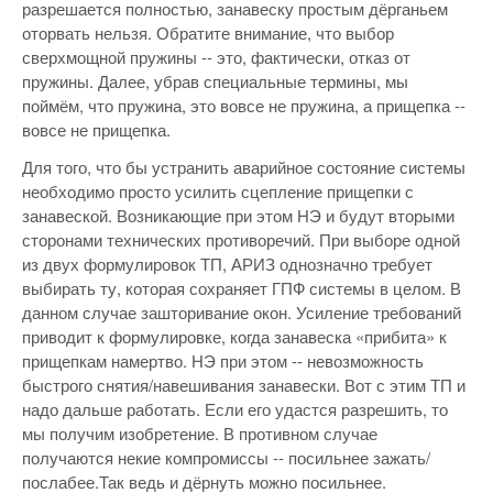
разрешается полностью, занавеску простым дёрганьем
оторвать нельзя. Обратите внимание, что выбор
сверхмощной пружины -- это, фактически, отказ от
пружины. Далее, убрав специальные термины, мы
поймём, что пружина, это вовсе не пружина, а прищепка --
вовсе не прищепка.
Для того, что бы устранить аварийное состояние системы
необходимо просто усилить сцепление прищепки с
занавеской. Возникающие при этом НЭ и будут вторыми
сторонами технических противоречий. При выборе одной
из двух формулировок ТП, АРИЗ однозначно требует
выбирать ту, которая сохраняет ГПФ системы в целом. В
данном случае зашторивание окон. Усиление требований
приводит к формулировке, когда занавеска «прибита» к
прищепкам намертво. НЭ при этом -- невозможность
быстрого снятия/навешивания занавески. Вот с этим ТП и
надо дальше работать. Если его удастся разрешить, то
мы получим изобретение. В противном случае
получаются некие компромиссы -- посильнее зажать/
послабее.Так ведь и дёрнуть можно посильнее.