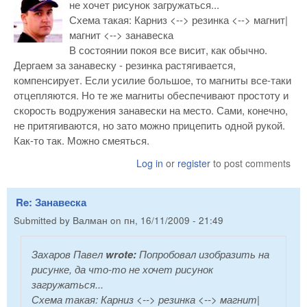
не хочет рисунок загружаться...
Схема такая: Карниз <--> резинка <--> магнит|
магнит <--> занавеска
В состоянии покоя все висит, как обычно.
Дергаем за занавеску - резинка растягивается,
компенсирует. Если усилие большое, то магниты все-таки
отцепляются. Но те же магниты обеспечивают простоту и
скорость водружения занавески на место. Сами, конечно,
не притягиваются, но зато можно прицепить одной рукой.
Как-то так. Можно смеяться.
Log in
or
register
to post comments
Re: Занавеска
Submitted by
Валман
on
пн, 16/11/2009 - 21:49
Захаров Павел
wrote:
Попробовал изобразить на
рисунке, да что-то не хочет рисунок
загружаться...
Схема такая: Карниз <--> резинка <--> магнит|