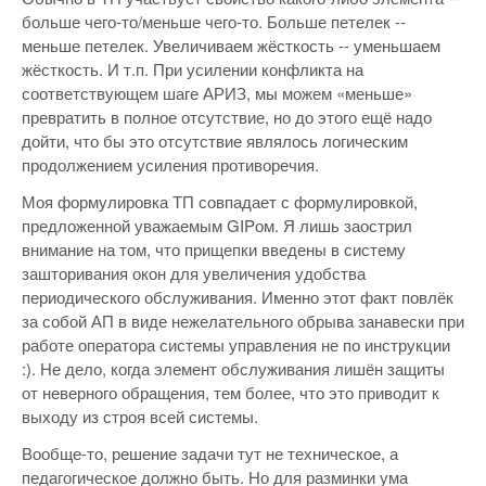
больше чего-то/меньше чего-то. Больше петелек --
меньше петелек. Увеличиваем жёсткость -- уменьшаем
жёсткость. И т.п. При усилении конфликта на
соответствующем шаге АРИЗ, мы можем «меньше»
превратить в полное отсутствие, но до этого ещё надо
дойти, что бы это отсутствие являлось логическим
продолжением усиления противоречия.
Моя формулировка ТП совпадает с формулировкой,
предложенной уважаемым GIPом. Я лишь заострил
внимание на том, что прищепки введены в систему
зашторивания окон для увеличения удобства
периодического обслуживания. Именно этот факт повлёк
за собой АП в виде нежелательного обрыва занавески при
работе оператора системы управления не по инструкции
:). Не дело, когда элемент обслуживания лишён защиты
от неверного обращения, тем более, что это приводит к
выходу из строя всей системы.
Вообще-то, решение задачи тут не техническое, а
педагогическое должно быть. Но для разминки ума