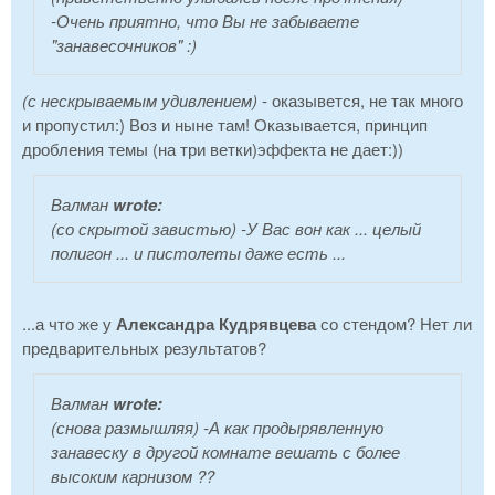
-Очень приятно, что Вы не забываете
"занавесочников" :)
(с нескрываемым удивлением)
- оказывется, не так много
и пропустил:) Воз и ныне там! Оказывается, принцип
дробления темы (на три ветки)эффекта не дает:))
Валман
wrote:
(со скрытой завистью) -У Вас вон как ... целый
полигон ... и пистолеты даже есть ...
...а что же у
Александра Кудрявцева
со стендом? Нет ли
предварительных результатов?
Валман
wrote:
(снова размышляя) -А как продырявленную
занавеску в другой комнате вешать с более
высоким карнизом ??