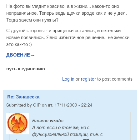
На фото выглядит красиво, а в жизни... какое-то оно
неправильное. Теперь ведь щечки вроде как и не у дел.
Тогда зачем они нужны?
С другой стороны - и прищепки остались, и петельки
новые появились. Явно избыточное решение.. не женски
это как-то :)
ДВОЕНИЕ --
путь к единению
Log in
or
register
to post comments
Re: Занавеска
Submitted by
GIP
on
вт, 17/11/2009 - 22:24
Валман
wrote:
А вот если о том же, но с
функциональной позиции, т.е. с