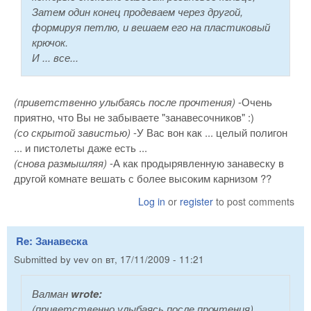
Затем один конец продеваем через другой,
формируя петлю, и вешаем его на пластиковый
крючок.
И ... все...
(приветственно улыбаясь после прочтения)
-Очень
приятно, что Вы не забываете "занавесочников" :)
(со скрытой завистью)
-У Вас вон как ... целый полигон
... и пистолеты даже есть ...
(снова размышляя)
-А как продырявленную занавеску в
другой комнате вешать с более высоким карнизом ??
Log in
or
register
to post comments
Re: Занавеска
Submitted by
vev
on
вт, 17/11/2009 - 11:21
Валман
wrote:
(приветственно улыбаясь после прочтения)