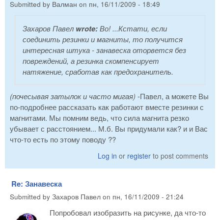
Submitted by
Валман
on
пн, 16/11/2009 - 18:49
Захаров Павел
wrote:
Во! ...Кстати, если
соединить резинки и магниты, то получится
интересная штука - занавеска оторвется без
повреждений, а резинка скомпенсирует
натяжение, сработав как предохранитель.
(почесывая затылок и часто мигая)
-Павел, а можете Вы
по-подробнее рассказать как работают вместе резинки с
магнитами. Мы помним ведь, что сила магнита резко
убывает с расстоянием... М.б. Вы придумали как? и и Вас
что-то есть по этому поводу ??
Log in
or
register
to post comments
Re: Занавеска
Submitted by
Захаров Павел
on
пн, 16/11/2009 - 21:24
Попробовал изобразить на рисунке, да что-то