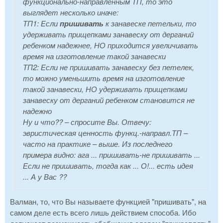
функционально-направленным ТП, то это
выглядет несколько иначе:
ТП1: Если
пришивать
к занавеске петельки, то
удерживать
прищепками занавеску от дерганий
ребенком надежнее, НО
приходится увеличивать
время на изготовление такой занавески
ТП2: Если
не пришивать
занавеску без петелек,
то
можно уменьшить
время на изготовление
такой занавески, НО
удерживать
прищепками
занавеску от дерганий ребенком становится не
надежно
Ну и что?? – спросите Вы. Отвечу:
эвристическая ценность функц.-направл.ТП –
часто на практике – выше. Из последнего
примера видно: ага ... пришивать-не пришивать ...
Если не пришивать, тогда как ... О!... есть идея
... А у Вас ??
Валман, то, что Вы называете функцией "пришивать", на
самом деле есть всего лишь действием способа. Ибо