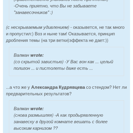
-Очень приятно, что Вы не забываете
"занавесочников" :)
(с нескрываемым удивлением)
- оказывется, не так много
и пропустил:) Воз и ныне там! Оказывается, принцип
дробления темы (на три ветки)эффекта не дает:))
Валман
wrote:
(со скрытой завистью) -У Вас вон как ... целый
полигон ... и пистолеты даже есть ...
...а что же у
Александра Кудрявцева
со стендом? Нет ли
предварительных результатов?
Валман
wrote:
(снова размышляя) -А как продырявленную
занавеску в другой комнате вешать с более
высоким карнизом ??