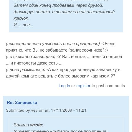
Затем один конец продеваем через другой,
формируя петлю, и вешаем его на пластиковый
крючок.
И ... все...
(приветственно улыбаясь после прочтения)
-Очень
приятно, что Вы не забываете "занавесочников" :)
(со скрытой завистью)
-У Вас вон как ... целый полигон
... и пистолеты даже есть ...
(снова размышляя)
-А как продырявленную занавеску в
другой комнате вешать с более высоким карнизом ??
Log in
or
register
to post comments
Re: Занавеска
Submitted by
vev
on
вт, 17/11/2009 - 11:21
Валман
wrote:
(приветственно улыбаясь после прочтения)