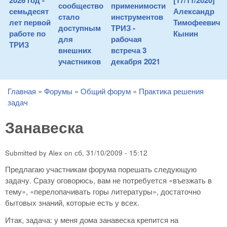
2026 год -
[17/11/2020]
сообщество
применимости
семьдесят
Александр
стало
инструментов
лет первой
Тимофеевич
доступным
ТРИЗ -
работе по
Кынин
для
рабочая
ТРИЗ
внешних
встреча 3
участников
декабря 2021
Главная
»
Форумы
»
Общий форум
»
Практика решения
You are here
задач
Занавеска
Submitted by
Alex
on
сб, 31/10/2009 - 15:12
Предлагаю участникам форума порешать следующую
задачу. Сразу оговорюсь, вам не потребуется «въезжать в
тему», «перелопачивать горы литературы», достаточно
бытовых знаний, которые есть у всех.
Итак, задача: у меня дома занавеска крепится на