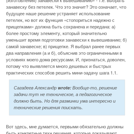
(изготовления) занавески к вывешиванию» - т.е. выбрать
занавеску без петелек. Что это значит? Это означает, что
будущее наше решение устраняет использование
петелек, но вот их функция «стопориться надежно с
прищепками» должна быть сохранена и передана: а)
более простому элементу, который значительно
уменьшит время подготовки занавески к вывешиванию; б)
самой занавеске; в) прищепке. Я выбрал ранее первых
два направления (а и б), объяснив это ограниченными в
условиях моего дома ресурсами. И, признаться, доволен,
потому что выявляется много дешевых и быстрых
практических способов решить мини-задачу шага 1.1.
Сагадеев Александр
wrote:
Вообще-то, решение
задачи тут не техническое, а педагогическое
должно быть. Но для разминки ума интересно и
технические решения поискать.
Вот здесь, мне думается, первыми обязательно должны
быть конкретные техн.решения, которые доказывают