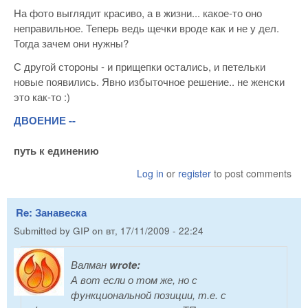
На фото выглядит красиво, а в жизни... какое-то оно
неправильное. Теперь ведь щечки вроде как и не у дел.
Тогда зачем они нужны?
С другой стороны - и прищепки остались, и петельки
новые появились. Явно избыточное решение.. не женски
это как-то :)
ДВОЕНИЕ --
путь к единению
Log in
or
register
to post comments
Re: Занавеска
Submitted by
GIP
on
вт, 17/11/2009 - 22:24
Валман
wrote:
А вот если о том же, но с
функциональной позиции, т.е. с