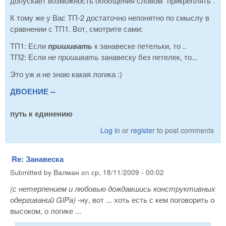
допускает возможность обобщения словом "прикреплять".
К тому же у Вас ТП-2 достаточно непонятно по смыслу в
сравнении с ТП1. Вот, смотрите сами:
ТП1: Если
пришивать
к занавеске петельки, то ..
ТП2: Если
не пришивать
занавеску без петелек, то...
Это уж и не знаю какая логика :)
ДВОЕНИЕ --
путь к единению
Log in
or
register
to post comments
Re: Занавеска
Submitted by
Валман
on
ср, 18/11/2009 - 00:02
(с нетерпением и любовью дождавшись конструктивных
одергиваний GIPа)
-ну, вот ... хоть есть с кем поговорить о
высоком, о логике ...