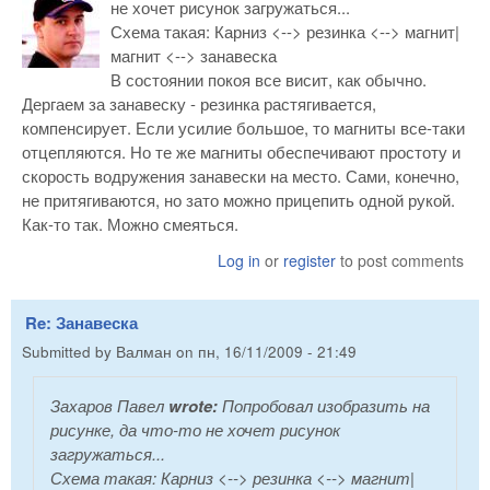
не хочет рисунок загружаться...
Схема такая: Карниз <--> резинка <--> магнит|
магнит <--> занавеска
В состоянии покоя все висит, как обычно.
Дергаем за занавеску - резинка растягивается,
компенсирует. Если усилие большое, то магниты все-таки
отцепляются. Но те же магниты обеспечивают простоту и
скорость водружения занавески на место. Сами, конечно,
не притягиваются, но зато можно прицепить одной рукой.
Как-то так. Можно смеяться.
Log in
or
register
to post comments
Re: Занавеска
Submitted by
Валман
on
пн, 16/11/2009 - 21:49
Захаров Павел
wrote:
Попробовал изобразить на
рисунке, да что-то не хочет рисунок
загружаться...
Схема такая: Карниз <--> резинка <--> магнит|