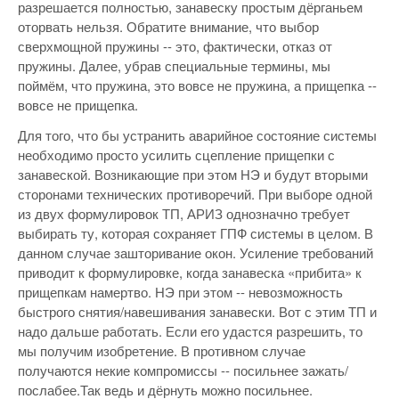
разрешается полностью, занавеску простым дёрганьем
оторвать нельзя. Обратите внимание, что выбор
сверхмощной пружины -- это, фактически, отказ от
пружины. Далее, убрав специальные термины, мы
поймём, что пружина, это вовсе не пружина, а прищепка --
вовсе не прищепка.
Для того, что бы устранить аварийное состояние системы
необходимо просто усилить сцепление прищепки с
занавеской. Возникающие при этом НЭ и будут вторыми
сторонами технических противоречий. При выборе одной
из двух формулировок ТП, АРИЗ однозначно требует
выбирать ту, которая сохраняет ГПФ системы в целом. В
данном случае зашторивание окон. Усиление требований
приводит к формулировке, когда занавеска «прибита» к
прищепкам намертво. НЭ при этом -- невозможность
быстрого снятия/навешивания занавески. Вот с этим ТП и
надо дальше работать. Если его удастся разрешить, то
мы получим изобретение. В противном случае
получаются некие компромиссы -- посильнее зажать/
послабее.Так ведь и дёрнуть можно посильнее.