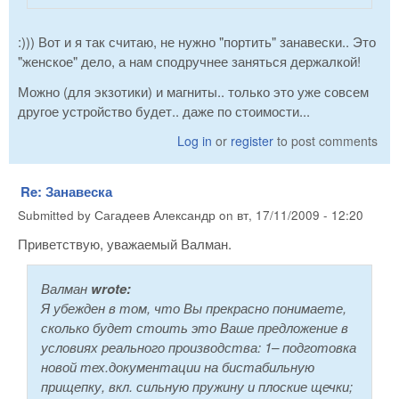
:))) Вот и я так считаю, не нужно "портить" занавески.. Это
"женское" дело, а нам сподручнее заняться держалкой!
Можно (для экзотики) и магниты.. только это уже совсем
другое устройство будет.. даже по стоимости...
Log in
or
register
to post comments
Re: Занавеска
Submitted by
Сагадеев Александр
on
вт, 17/11/2009 - 12:20
Приветствую, уважаемый Валман.
Валман
wrote:
Я убежден в том, что Вы прекрасно понимаете,
сколько будет стоить это Ваше предложение в
условиях реального производства: 1– подготовка
новой тех.документации на бистабильную
прищепку, вкл. сильную пружину и плоские щечки;