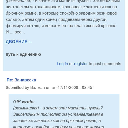
(размышляя)
- и зачем эти магниты нужны? Заклепочным
пистолетом устанавливаем в занавеске заклепки как на
брючном ремне, в которые спокойно заводим резиновое
кольцо, Затем один конец продеваем через другой,
формируя петлю, и вешаем его на пластиковый крючок.
И ... все...
ДВОЕНИЕ --
путь к единению
Log in
or
register
to post comments
Re: Занавеска
Submitted by
Валман
on
вт, 17/11/2009 - 02:45
GIP
wrote:
(размышляя)
- и зачем эти магниты нужны?
Заклепочным пистолетом устанавливаем в
занавеске заклепки как на брючном ремне, в
которые спокойно заводим резиновое кольцо,