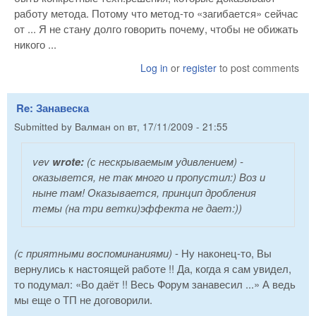
работу метода. Потому что метод-то «загибается» сейчас
от ... Я не стану долго говорить почему, чтобы не обижать
никого ...
Log in
or
register
to post comments
Re: Занавеска
Submitted by
Валман
on
вт, 17/11/2009 - 21:55
vev
wrote:
(с нескрываемым удивлением)
-
оказывется, не так много и пропустил:) Воз и
ныне там! Оказывается, принцип дробления
темы (на три ветки)эффекта не дает:))
(с приятными воспоминаниями)
- Ну наконец-то, Вы
вернулись к настоящей работе !! Да, когда я сам увидел,
то подумал: «Во даёт !! Весь Форум занавесил ...» А ведь
мы еще о ТП не договорили.