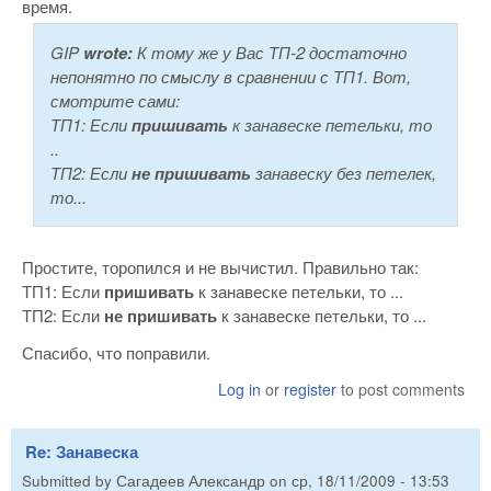
время.
GIP
wrote:
К тому же у Вас ТП-2 достаточно
непонятно по смыслу в сравнении с ТП1. Вот,
смотрите сами:
ТП1: Если
пришивать
к занавеске петельки, то
..
ТП2: Если
не пришивать
занавеску без петелек,
то...
Простите, торопился и не вычистил. Правильно так:
ТП1: Если
пришивать
к занавеске петельки, то ...
ТП2: Если
не пришивать
к занавеске петельки, то ...
Спасибо, что поправили.
Log in
or
register
to post comments
Re: Занавеска
Submitted by
Сагадеев Александр
on
ср, 18/11/2009 - 13:53