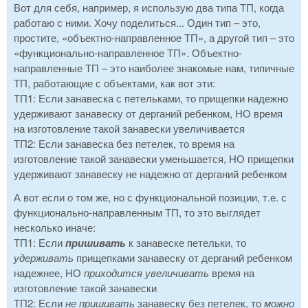
Вот для себя, например, я использую два типа ТП, когда
работаю с ними. Хочу поделиться... Один тип – это,
простите, «объектно-направленное ТП», а другой тип – это
«функционально-направленное ТП». Объектно-
направленные ТП – это наиболее знакомые нам, типичные
ТП, работающие с объектами, как вот эти:
ТП1: Если занавеска с петельками, то прищепки надежно
удерживают занавеску от дерганий ребенком, НО время
на изготовление такой занавески увеличивается
ТП2: Если занавеска без петелек, то время на
изготовление такой занавески уменьшается, НО прищепки
удерживают занавеску не надежно от дерганий ребенком
А вот если о том же, но с функциональной позиции, т.е. с
функционально-направленным ТП, то это выглядет
несколько иначе:
ТП1: Если
пришивать
к занавеске петельки, то
удерживать
прищепками занавеску от дерганий ребенком
надежнее, НО
приходится увеличивать
время на
изготовление такой занавески
ТП2: Если
не пришивать
занавеску без петелек, то
можно