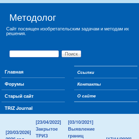
Skip to main content
Методолог
Сайт посвящен изобретательским задачам и методам их
решения.
Поиск
Форма поиска
Main menu
Главная
Ссылки
Secondary menu
Форумы
Контакты
Старый сайт
О сайте
TRIZ Journal
[23/04/2022]
[03/10/2021]
Закрытое
Выявление
[20/03/2026]
ТРИЗ
границ