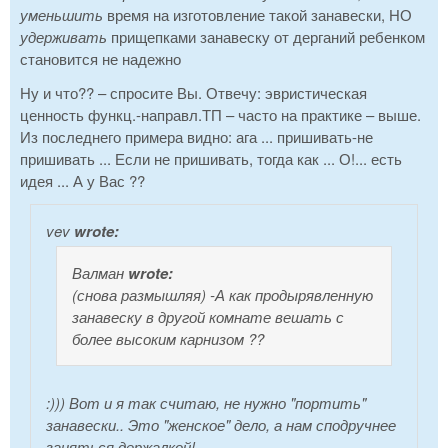
уменьшить
время на изготовление такой занавески, НО
удерживать
прищепками занавеску от дерганий ребенком
становится не надежно
Ну и что?? – спросите Вы. Отвечу: эвристическая
ценность функц.-направл.ТП – часто на практике – выше.
Из последнего примера видно: ага ... пришивать-не
пришивать ... Если не пришивать, тогда как ... О!... есть
идея ... А у Вас ??
vev
wrote:
Валман
wrote:
(снова размышляя)
-А как продырявленную
занавеску в другой комнате вешать с
более высоким карнизом ??
:))) Вот и я так считаю, не нужно "портить"
занавески.. Это "женское" дело, а нам сподручнее
заняться держалкой!