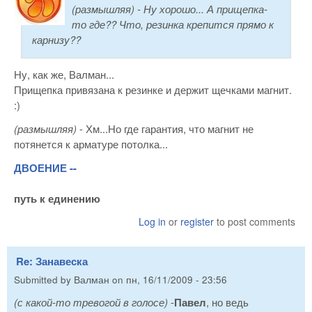
(размышляя)
- Ну хорошо... А прищепка-
то где?? Что, резинка крепится прямо к
карнизу??
Ну, как же, Валман...
Прищепка привязана к резинке и держит щечками магнит.
:)
(размышляя)
- Хм...Но где гарантия, что магнит не
потянется к арматуре потолка...
ДВОЕНИЕ --
путь к единению
Log in
or
register
to post comments
Re: Занавеска
Submitted by
Валман
on
пн, 16/11/2009 - 23:56
(с какой-то тревогой в голосе)
-
Павел
, но ведь