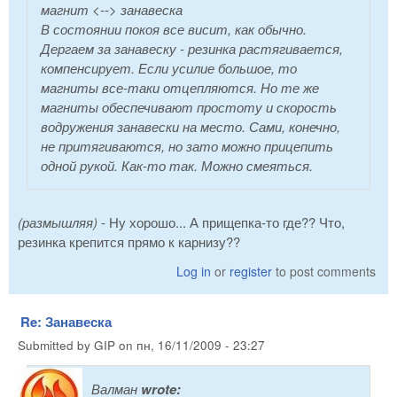
магнит <--> занавеска
В состоянии покоя все висит, как обычно.
Дергаем за занавеску - резинка растягивается,
компенсирует. Если усилие большое, то
магниты все-таки отцепляются. Но те же
магниты обеспечивают простоту и скорость
водружения занавески на место. Сами, конечно,
не притягиваются, но зато можно прицепить
одной рукой. Как-то так. Можно смеяться.
(размышляя)
- Ну хорошо... А прищепка-то где?? Что,
резинка крепится прямо к карнизу??
Log in
or
register
to post comments
Re: Занавеска
Submitted by
GIP
on
пн, 16/11/2009 - 23:27
Валман
wrote: