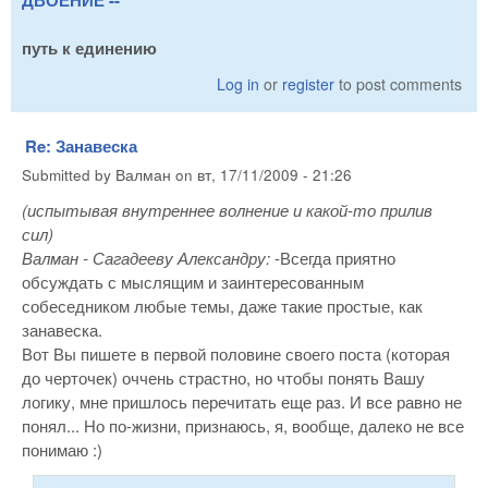
ДВОЕНИЕ --
путь к единению
Log in
or
register
to post comments
Re: Занавеска
Submitted by
Валман
on
вт, 17/11/2009 - 21:26
(испытывая внутреннее волнение и какой-то прилив
сил)
Валман - Сагадееву Александру:
-Всегда приятно
обсуждать с мыслящим и заинтересованным
собеседником любые темы, даже такие простые, как
занавеска.
Вот Вы пишете в первой половине своего поста (которая
до черточек) оччень страстно, но чтобы понять Вашу
логику, мне пришлось перечитать еще раз. И все равно не
понял... Но по-жизни, признаюсь, я, вообще, далеко не все
понимаю :)