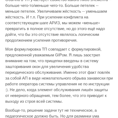
больше чего-то/меньше чего-то. Больше петелек --
меньше петелек. Увеличиваем жёсткость -- уменьшаем
жёсткость. И т.п. При усилении конфликта на
соответствующем шаге АРИЗ, мы можем «меньше»
превратить в полное отсутствие, но до этого ещё надо
дойти, что бы это отсутствие являлось логическим
продолжением усиления противоречия.
Моя формулировка ТП совпадает с формулировкой,
предложенной уважаемым GIPом. Я лишь заострил
внимание на том, что прищепки введены в систему
зашторивания окон для увеличения удобства
периодического обслуживания. Именно этот факт повлёк
за собой АП в виде нежелательного обрыва занавески при
работе оператора системы управления не по инструкции
:). Не дело, когда элемент обслуживания лишён защиты
от неверного обращения, тем более, что это приводит к
выходу из строя всей системы.
Вообще-то, решение задачи тут не техническое, а
педагогическое должно быть. Но для разминки ума