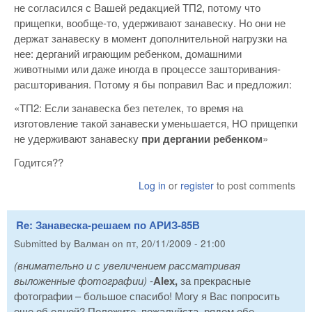
не согласился с Вашей редакцией ТП2, потому что
прищепки, вообще-то, удерживают занавеску. Но они не
держат занавеску в момент дополнительной нагрузки на
нее: дерганий играющим ребенком, домашними
животными или даже иногда в процессе зашторивания-
расшторивания. Потому я бы поправил Вас и предложил:
«ТП2: Если занавеска без петелек, то время на
изготовление такой занавески уменьшается, НО прищепки
не удерживают занавеску
при дергании ребенком
»
Годится??
Log in
or
register
to post comments
Re: Занавеска-решаем по АРИЗ-85В
Submitted by
Валман
on
пт, 20/11/2009 - 21:00
(внимательно и с увеличением рассматривая
выложенные фотографии)
-
Alex,
за прекрасные
фотографии – большое спасибо! Могу я Вас попросить
еще об одной? Положите, пожалуйста, рядом обе