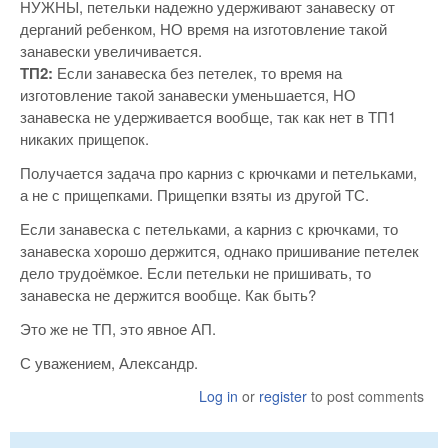
НУЖНЫ, петельки надежно удерживают занавеску от
дерганий ребенком, НО время на изготовление такой
занавески увеличивается.
ТП2:
Если занавеска без петелек, то время на
изготовление такой занавески уменьшается, НО
занавеска не удерживается вообще, так как нет в ТП1
никаких прищепок.
Получается задача про карниз с крючками и петельками,
а не с прищепками. Прищепки взяты из другой ТС.
Если занавеска с петельками, а карниз с крючками, то
занавеска хорошо держится, однако пришивание петелек
дело трудоёмкое. Если петельки не пришивать, то
занавеска не держится вообще. Как быть?
Это же не ТП, это явное АП.
С уважением, Александр.
Log in
or
register
to post comments