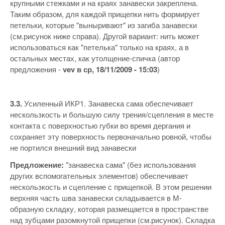
крупными стежками и на краях занавески закреплена.
Таким образом, для каждой прищепки нить формирует
петельки, которые "выныривают" из загиба занавески
(см.рисунок ниже справа). Другой вариант: нить может
использоваться как "петелька" только на краях, а в
остальных местах, как утолщение-спичка (автор
предложения -
vev в ср, 18/11/2009 - 15:03
)
3.3.
Усиленный ИКР1. Занавеска сама обеспечивает
нескользкость и большую силу трения/сцепления в месте
контакта с поверхностью губки во время дергания и
сохраняет эту поверхность первоначально ровной, чтобы
не портился внешний вид занавески
Предложение:
"занавеска сама" (без использования
других вспомогательных элементов) обеспечивает
нескользкость и сцепление с прищепкой. В этом решении
верхняя часть шва занавески складывается в М-
образную складку, которая размещается в пространстве
над зубцами разомкнутой прищепки (см.рисунок). Складка