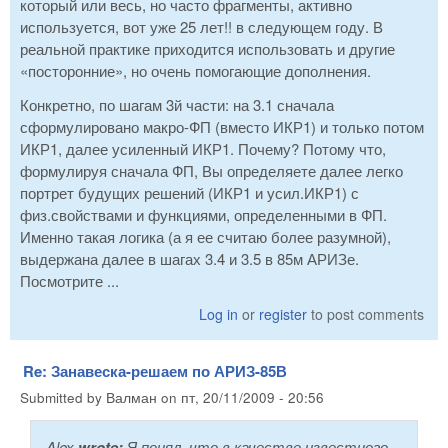
который или весь, но часто фрагменты, активно
используется, вот уже 25 лет!! в следующем году. В
реальной практике приходится использовать и другие
«посторонние», но очень помогающие дополнения.
Конкретно, по шагам 3й части: на 3.1 сначала
сформулировано макро-ФП (вместо ИКР1) и только потом
ИКР1, далее усиленный ИКР1. Почему? Потому что,
формулируя сначала ФП, Вы определяете далее легко
портрет будущих решений (ИКР1 и усил.ИКР1) с
физ.свойствами и функциями, определенными в ФП.
Именно такая логика (а я ее считаю более разумной),
выдержана далее в шагах 3.4 и 3.5 в 85м АРИЗе.
Посмотрите ...
Log in
or
register
to post comments
Re: Занавеска-решаем по АРИЗ-85В
Submitted by
Валман
on
пт, 20/11/2009 - 20:56
Alex
wrote:
Я понял, что в качестве известного