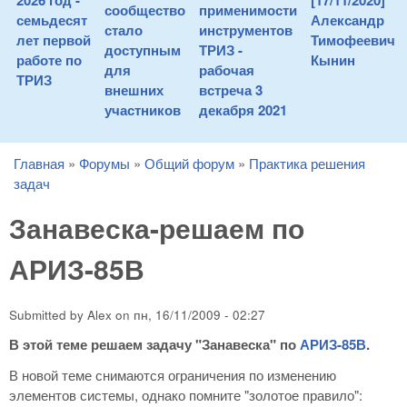
2026 год -
[17/11/2020]
сообщество
применимости
семьдесят
Александр
стало
инструментов
лет первой
Тимофеевич
доступным
ТРИЗ -
работе по
Кынин
для
рабочая
ТРИЗ
внешних
встреча 3
участников
декабря 2021
Главная
»
Форумы
»
Общий форум
»
Практика решения
You are here
задач
Занавеска-решаем по
АРИЗ-85В
Submitted by
Alex
on
пн, 16/11/2009 - 02:27
В этой теме решаем задачу "Занавеска" по
АРИЗ-85В
.
В новой теме снимаются ограничения по изменению
элементов системы, однако помните "золотое правило":