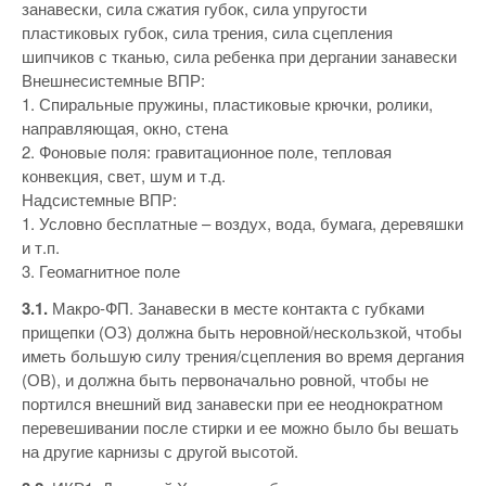
занавески, сила сжатия губок, сила упругости
пластиковых губок, сила трения, сила сцепления
шипчиков с тканью, сила ребенка при дергании занавески
Внешнесистемные ВПР:
1. Спиральные пружины, пластиковые крючки, ролики,
направляющая, окно, стена
2. Фоновые поля: гравитационное поле, тепловая
конвекция, свет, шум и т.д.
Надсистемные ВПР:
1. Условно бесплатные – воздух, вода, бумага, деревяшки
и т.п.
3. Геомагнитное поле
3.1.
Макро-ФП. Занавески в месте контакта с губками
прищепки (ОЗ) должна быть неровной/нескользкой, чтобы
иметь большую силу трения/сцепления во время дергания
(ОВ), и должна быть первоначально ровной, чтобы не
портился внешний вид занавески при ее неоднократном
перевешивании после стирки и ее можно было бы вешать
на другие карнизы с другой высотой.