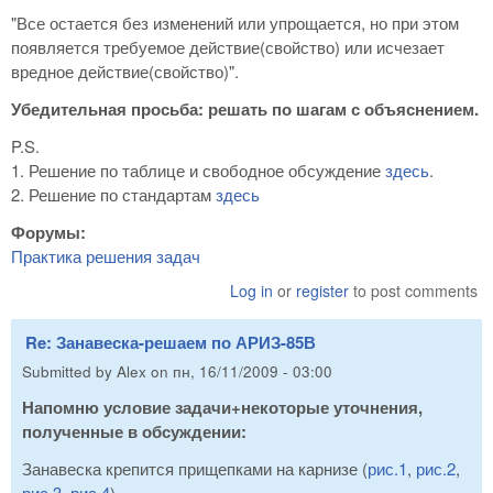
"Все остается без изменений или упрощается, но при этом
появляется требуемое действие(свойство) или исчезает
вредное действие(свойство)".
Убедительная просьба: решать по шагам с объяснением.
P.S.
1. Решение по таблице и свободное обсуждение
здесь
.
2. Решение по стандартам
здесь
Форумы:
Практика решения задач
Log in
or
register
to post comments
Re: Занавеска-решаем по АРИЗ-85В
Submitted by
Alex
on
пн, 16/11/2009 - 03:00
Напомню условие задачи+некоторые уточнения,
полученные в обсуждении:
Занавеска крепится прищепками на карнизе (
рис.1
,
рис.2
,
рис.3
,
рис.4
).