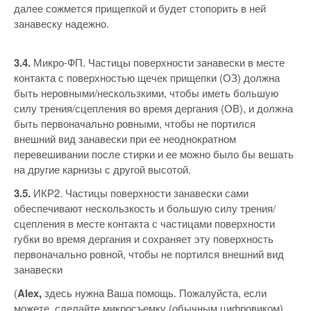
далее сожмется прищепкой и будет стопорить в ней
занавеску надежно.
3.4.
Микро-ФП. Частицы поверхности занавески в месте
контакта с поверхностью щечек прищепки (ОЗ) должна
быть неровными/нескользкими, чтобы иметь большую
силу трения/сцепления во время дергания (ОВ), и должна
быть первоначально ровными, чтобы не портился
внешний вид занавески при ее неоднократном
перевешивании после стирки и ее можно было бы вешать
на другие карнизы с другой высотой.
3.5.
ИКР2. Частицы поверхности занавески сами
обеспечивают нескользкость и большую силу трения/
сцепления в месте контакта с частицами поверхности
губки во время дергания и сохраняет эту поверхность
первоначально ровной, чтобы не портился внешний вид
занавески
(
Alex,
здесь нужна Ваша помощь. Пожалуйста, если
можете, сделайте микросъемку (обычным цифровиком)