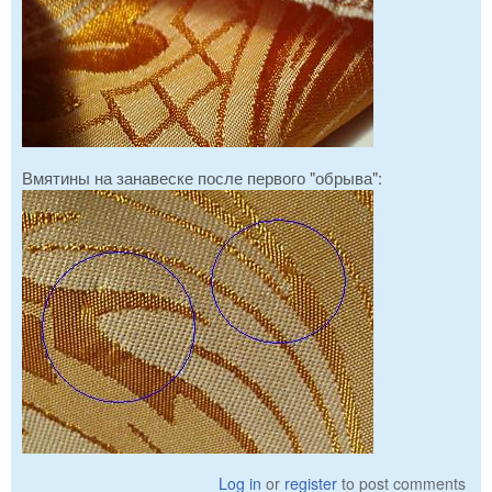
Вмятины на занавеске после первого "обрыва":
Log in
or
register
to post comments