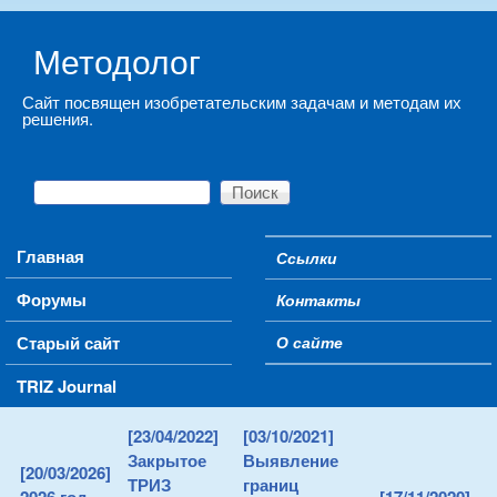
Skip to main content
Методолог
Сайт посвящен изобретательским задачам и методам их
решения.
Поиск
Форма поиска
Main menu
Главная
Ссылки
Secondary menu
Форумы
Контакты
Старый сайт
О сайте
TRIZ Journal
[23/04/2022]
[03/10/2021]
Закрытое
Выявление
[20/03/2026]
ТРИЗ
границ