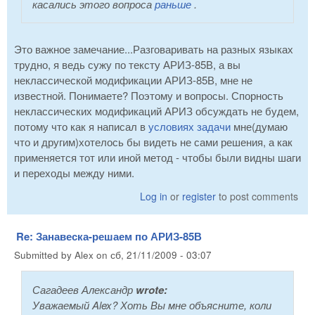
касались этого вопроса
раньше
.
Это важное замечание...Разговаривать на разных языках
трудно, я ведь сужу по тексту АРИЗ-85В, а вы
неклассической модификации АРИЗ-85В, мне не
известной. Понимаете? Поэтому и вопросы. Спорность
неклассических модификаций АРИЗ обсуждать не будем,
потому что как я написал в
условиях задачи
мне(думаю
что и другим)хотелось бы видеть не сами решения, а как
применяется тот или иной метод - чтобы были видны шаги
и переходы между ними.
Log in
or
register
to post comments
Re: Занавеска-решаем по АРИЗ-85В
Submitted by
Alex
on
сб, 21/11/2009 - 03:07
Сагадеев Александр
wrote:
Уважаемый Alex? Хоть Вы мне объясните, коли