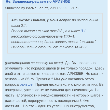
Re: Занавеска-решаем по АРИЗ-85В
Submitted by
Валман
on
пт, 20/11/2009 - 21:52
Alex
wrote:
Валман
, у меня вопрос по выполнению
шага 3.1.
Вы его выполнили как шаг 3.3., а в шаге
3.1.
необходимо сформулировать ИКР-1,
соответственно, далее запись шагов "плывет".
Вы специально отошли от текста АРИЗ?
(расшторивая занавеску на окне)
-Да, Вы правильно
отмечаете, что порядок шагов (и не только порядок) здесь
иной и отличается от классического АРИЗ85В. Но кость и
основа – из 85-го. Причина ? Мы уже касались этого
вопроса
раньше
. Причин несколько, и о многих из них, Вы
наверняка, уже знаете: не сильная для начинающих 1я
часть, алогичности и неоднозначности некоторых шагов и
даже частей, перегруженность последними 3-4мя
частями... Но это – один из успешных инструментов,