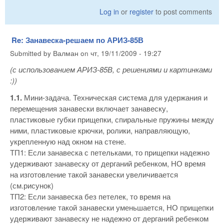
Log in
or
register
to post comments
Re: Занавеска-решаем по АРИЗ-85В
Submitted by
Валман
on
чт, 19/11/2009 - 19:27
(с использованием АРИЗ-85В, с решениями и картинками
:))
1.1.
Мини-задача. Техническая система для удержания и
перемещения занавески включает занавеску,
пластиковые губки прищепки, спиральные пружины между
ними, пластиковые крючки, ролики, направляющую,
укрепленную над окном на стене.
ТП1: Если занавеска с петельками, то прищепки надежно
удерживают занавеску от дерганий ребенком, НО время
на изготовление такой занавески увеличивается
(см.рисунок)
ТП2: Если занавеска без петелек, то время на
изготовление такой занавески уменьшается, НО прищепки
удерживают занавеску не надежно от дерганий ребенком