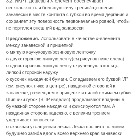
3.2.
ИКР1. Дешевый Х-елемент обеспечивает
нескользкость и большую силу трения/сцепления
занавески в месте контакта с губкой во время дергания и
сохраняет эту поверхность первоначально ровной, чтобы
не портился внешний вид занавески
Предложения.
Использовать в качестве х-елемента
между занавеской и прищепкой:
o мягкую каучуковую/резиновую ленточку
o двухсторонюю липкую ленту(см.рисунок ниже слева)
o односторонюю липкую ленту скрученную в кольцо,
липкой стороной наружу
o кусочек наждачной бумаги. Складываем его буквой "Л"
(см. рисунок ниже в центре), наждачной стороной к
занавеске, размещаем в прищепке и силой сжимаем губки.
Шипчики губок (ВПР изделия) проделывают впадины в
бумажной стороне наждачки и фиксируются там. А
наждачная сторона надежно, с великим трением
удерживает занавеску.
o сквозная утолщенная леска. Леска прошита по линии
будущего загиба вдоль всего верхнего края занавески