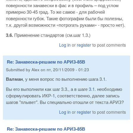
поверхности занавески в фас и в профиль – под углом
примерно 30-45 град. То же самое - для рабочей
поверхности губок. Такие фотографии были бы полезны,
т.к. другой возможности «потрогать руками» - просто нет).
3.6.
Применение стандартов (см.шаг 1.3.)
Log in
or
register
to post comments
Re: Занавеска-решаем по АРИЗ-85В
Submitted by
Alex
on
пт, 20/11/2009 - 01:23
Валман
, у меня вопрос по выполнению шага 3.1.
Вы его выполнили как шаг 3.3., а в шаге
3.1.
необходимо
сформулировать ИКР-1, соответственно, далее запись
шагов "плывет". Вы специально отошли от текста АРИЗ?
Log in
or
register
to post comments
Re: Занавеска-решаем по АРИЗ-85В