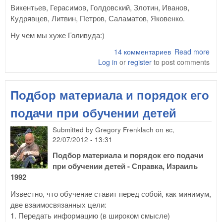
Викентьев, Герасимов, Голдовский, Злотин, Иванов,
Кудрявцев, Литвин, Петров, Саламатов, Яковенко.
Ну чем мы хуже Голивуда:)
14 комментариев
Read more
abo
Log in
or
register
to post comments
(де
ТР
спе
Подбор материала и порядок его
по 
Мет
подачи при обучении детей
Submitted by
Gregory Frenklach
on
вс,
22/07/2012 - 13:31
Подбор материала и порядок его подачи
при обучении детей - Справка, Израиль
1992
Известно, что обучение ставит перед собой, как минимум,
две взаимосвязанных цели:
1. Передать информацию (в широком смысле)