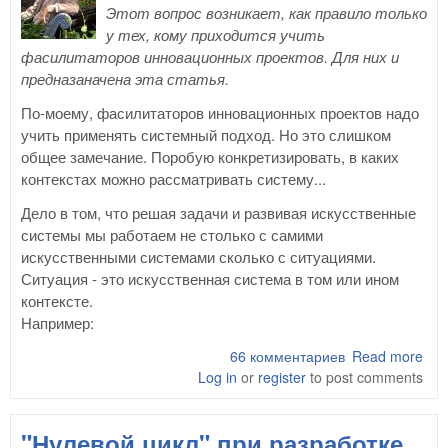
Этот вопрос возникает, как правило только
у тех, кому приходится учить
фасилитаторов инновационных проектов. Для них и
предназаначена эта статья.
По-моему, фасилитаторов инновационных проектов надо
учить применять системный подход. Но это слишком
общее замечание. Поробую конкретизировать, в каких
контекстах можно рассматривать систему...
Дело в том, что решая задачи и развивая искусственные
системы мы работаем не столько с самими
искусственными системами сколько с ситуациями.
Ситуация - это искусственная система в том или ином
контексте.
Например:
66 комментариев
Read more
abo
Log in
or
register
to post comments
учи
фас
инн
"Нулевой цикл" при разработке
про