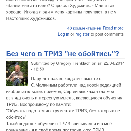
-Зачем мне это надо? Спросил Художник: - Мне и так
хорошо. Иногда люди у меня картины покупают, а не у
Настоящих Художников.
48 комментариев
Read more
abo
Log in
or
register
to post comments
о
Не
Худ
Без чего в ТРИЗ "не обойтись"?
Submitted by
Gregory Frenklach
on
вт, 22/04/2014
- 12:50
Пару лет назад, когда мы вместе с
С.Малкиным работали над новой редакцией
изобретательских приёмов, Сергей высказал (на мой
взгляд) очень интересную мысль, касающуюся обучения
ТРИЗ. Воспроизвожу по памяти:
"Обучать надо тем инструментам ТРИЗ, без которых не
обойтись"
Такой подход к обучению ТРИЗ вписывался и в моё
понимание - я в своё время построил курс ТРИЗ,