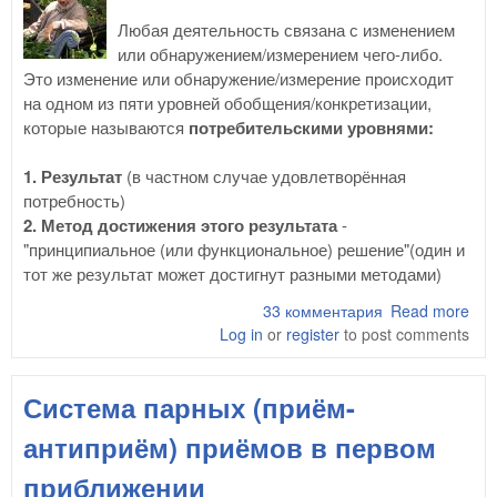
Любая деятельность связана с изменением
или обнаружением/измерением чего-либо.
Это изменение или обнаружение/измерение происходит
на одном из пяти уровней обобщения/конкретизации,
которые называются
потребительскими уровнями:
1. Результат
(в частном случае удовлетворённая
потребность)
2. Метод достижения этого результата
-
"принципиальное (или функциональное) решение"(один и
тот же результат может достигнут разными методами)
33 комментария
Read more
abo
Log in
or
register
to post comments
Фи
MU
(mul
Система парных (приём-
uni
sys
антиприём) приёмов в первом
thin
приближении