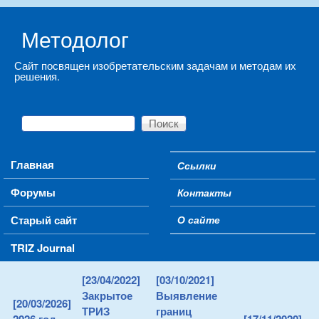
Skip to main content
Методолог
Сайт посвящен изобретательским задачам и методам их
решения.
Поиск
Форма поиска
Main menu
Главная
Ссылки
Secondary menu
Форумы
Контакты
Старый сайт
О сайте
TRIZ Journal
[23/04/2022]
[03/10/2021]
Закрытое
Выявление
[20/03/2026]
ТРИЗ
границ