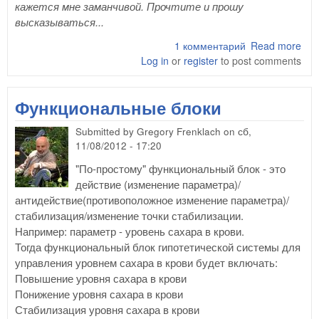
кажется мне заманчивой. Прочтите и прошу
высказываться...
1 комментарий
Read more
abo
Log in
or
register
to post comments
орг
вир
"ун
Функциональные блоки
Submitted by
Gregory Frenklach
on
сб,
11/08/2012 - 17:20
"По-простому" функциональный блок - это
действие (изменение параметра)/
антидействие(противоположное изменение параметра)/
стабилизация/изменение точки стабилизации.
Например: параметр - уровень сахара в крови.
Тогда функциональный блок гипотетической системы для
управления уровнем сахара в крови будет включать:
Повышение уровня сахара в крови
Понижение уровня сахара в крови
Стабилизация уровня сахара в крови