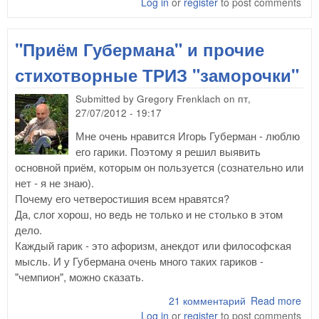
Log in
or
register
to post comments
про
и...
иск
"Приём Губермана" и прочие
стихотворные ТРИЗ "заморочки"
Submitted by
Gregory Frenklach
on
пт,
27/07/2012 - 19:17
Мне очень нравится Игорь Губерман - люблю
его гарики. Поэтому я решил выявить
основной приём, которым он пользуется (сознательно или
нет - я не знаю).
Почему его четверостишия всем нравятся?
Да, слог хорош, но ведь не только и не столько в этом
дело.
Каждый гарик - это афоризм, анекдот или философская
мысль. И у Губермана очень много таких гариков -
"чемпион", можно сказать.
21 комментарий
Read more
abo
Log in
or
register
to post comments
Губ