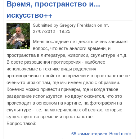
Время, пространство и...
тво
воо
искусство++
Submitted by
Gregory Frenklach
on
пт,
27/07/2012 - 19:25
Меня последние лет десять очень занимает
вопрос, что есть аналоги времени, и
пространства в литературе, живописи, скульптуре и т.д.
В свете разрешения противоречия - наиболее
используемые в технике виды раделения
противоречивых свойств во времени и в пространстве не
очень-то играют там, где мы имеем дело с образами.
Конечно можно привести примеры, где и когда такое
разделение используется, но вдруг окажется, что это
происходит в основном на картине, на фотографии на
скульптуре - т.е. на материальных объектах, которые
существуют во времени и пространстве.
Вопрос такой:
65 комментариев
Read more
abo