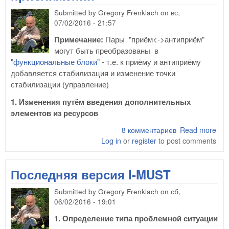
Submitted by
Gregory Frenklach
on
вс,
07/02/2016 - 21:57
Примечание:
Пары "приём<->антиприём"
могут быть преобразованы в
"
функциональные блоки
" - т.е. к приёму и антиприёму
добавляется стабилизация и изменение точки
стабилизации (управление)
1. Изменения путём введения дополнительных
элементов из ресурсов
8 комментариев
Read more
abo
Log in
or
register
to post comments
Сис
пар
(пр
Последняя версия I-MUST
ант
при
Submitted by
Gregory Frenklach
on
сб,
пер
06/02/2016 - 19:01
при
1. Определение типа проблемной ситуации