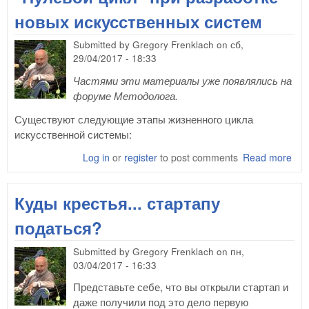
новых искусственных систем
Submitted by
Gregory Frenklach
on
сб,
29/04/2017 - 18:33
Частями эти материалы уже появлялись на
форуме Методолога.
Существуют следующие этапы жизненного цикла
искусственной системы:
Log in
or
register
to post comments
Read more
abo
"Ну
цик
Куды крестья... стартапу
раз
нов
податься?
иск
сис
Submitted by
Gregory Frenklach
on
пн,
03/04/2017 - 16:33
Представьте себе, что вы открыли стартап и
даже получили под это дело первую