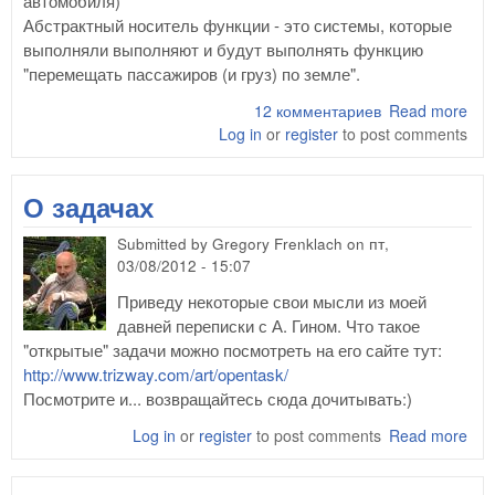
автомобиля)
Абстрактный носитель функции - это системы, которые
выполняли выполняют и будут выполнять функцию
"перемещать пассажиров (и груз) по земле".
12 комментариев
Read more
abo
Log in
or
register
to post comments
поя
в "
сис
О задачах
опе
Submitted by
Gregory Frenklach
on
пт,
03/08/2012 - 15:07
Приведу некоторые свои мысли из моей
давней переписки с А. Гином. Что такое
"открытые" задачи можно посмотреть на его сайте тут:
http://www.trizway.com/art/opentask/
Посмотрите и... возвращайтесь сюда дочитывать:)
Log in
or
register
to post comments
Read more
abo
зад