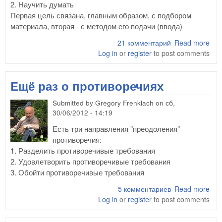
2. Научить думать
Первая цель связана, главным образом, с подбором
материала, вторая - с методом его подачи (ввода)
21 комментарий
Read more
abo
Log in
or
register
to post comments
По
мат
и п
Ещё раз о противоречиях
его
при
Submitted by
Gregory Frenklach
on
сб,
обу
30/06/2012 - 14:19
дет
Есть три направления "преодоления"
противоречия:
1. Разделить противоречивые требования
2. Удовлетворить противоречивые требования
3. Обойти противоречивые требования
5 комментариев
Read more
abo
Log in
or
register
to post comments
о
про