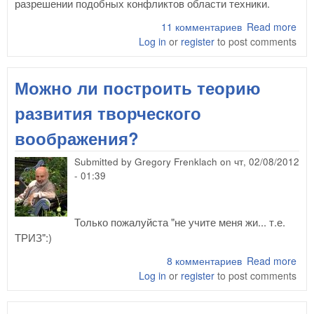
разрешении подобных конфликтов области техники.
11 комментариев
Read more
abo
Log in
or
register
to post comments
раз
про
- г
Можно ли построить теорию
илл
объ
развития творческого
мет
под
воображения?
Submitted by
Gregory Frenklach
on
чт, 02/08/2012
- 01:39
Только пожалуйста "не учите меня жи... т.е.
ТРИЗ":)
8 комментариев
Read more
abo
Log in
or
register
to post comments
ли 
тео
раз