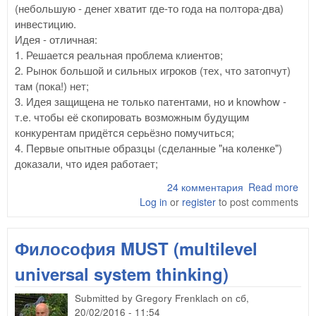
(небольшую - денег хватит где-то года на полтора-два)
инвестицию.
Идея - отличная:
1. Решается реальная проблема клиентов;
2. Рынок большой и сильных игроков (тех, что затопчут)
там (пока!) нет;
3. Идея защищена не только патентами, но и knowhow -
т.е. чтобы её скопировать возможным будущим
конкурентам придётся серьёзно помучиться;
4. Первые опытные образцы (сделанные "на коленке")
доказали, что идея работает;
24 комментария
Read more
abo
Log in
or
register
to post comments
Ку
кре
ста
Философия MUST (multilevel
под
universal system thinking)
Submitted by
Gregory Frenklach
on
сб,
20/02/2016 - 11:54