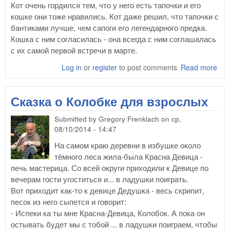
Кот очень гордился тем, что у него есть тапочки и его
кошке они тоже нравились. Кот даже решил, что тапочки с
бантиками лучше, чем сапоги его легендарного предка.
Кошка с ним согласилась - она всегда с ним соглашалась
с их самой первой встречи в марте.
Log in
or
register
to post comments
Read more
abo
Ска
кот
Сказка о Колобке для взрослых
тап
ста
Submitted by
Gregory Frenklach
on
ср,
кот
08/10/2014 - 14:47
сап
На самом краю деревни в избушке около
тёмного леса жила-была Красна Девица -
печь мастерица. Со всей округи приходили к Девице по
вечерам гости угоститься и... в ладушки поиграть.
Вот приходит как-то к девице Дедушка - весь скрипит,
песок из него сыпется и говорит:
- Испеки ка ты мне Красна-Девица, Колобок. А пока он
остывать будет мы с тобой ... в ладушки поиграем, чтобы