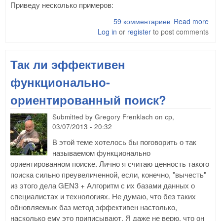
Приведу несколько примеров:
59 комментариев
Read more
abo
Log in
or
register
to post comments
Воз
тео
ТРИ
Так ли эффективен
"да"
так
функционально-
ориентированный поиск?
Submitted by
Gregory Frenklach
on
ср,
03/07/2013 - 20:32
В этой теме хотелось бы поговорить о так
называемом функционально
ориентированном поиске. Лично я считаю ценность такого
поиска сильно преувеличенной, если, конечно, "вычесть"
из этого дела GEN3 + Алгоритм с их базами данных о
специалистах и технологиях. Не думаю, что без таких
обновляемых баз метод эффективен настолько,
насколько ему это приписывают. Я даже не верю, что он