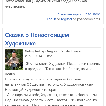
Затосковал Заяц - чужим он себя среди Кроликов
чувствовал.
1 комментарий
Read more
abo
Log in
or
register
to post comments
Ска
Зай
кот
Сказка о Ненастоящем
ста
Кро
Художнике
Submitted by
Gregory Frenklach
on
вс,
21/09/2014 - 18:23
Жил на свете Художник. Писал свои картины
и продавал. Так и жил. Не богато, но и не
бедно.
Пришёл к нему как-то в гости один из больших
начальников Общества Настоящих Художников - сам
Настоящий Художник и говорит:
- А не пора ли и тебе, Художник, тоже стать Настоящим.
Ведь на самом деле ты и есть Настоящий - вон сколько
картин написал. Народу они нравятся - покупает.