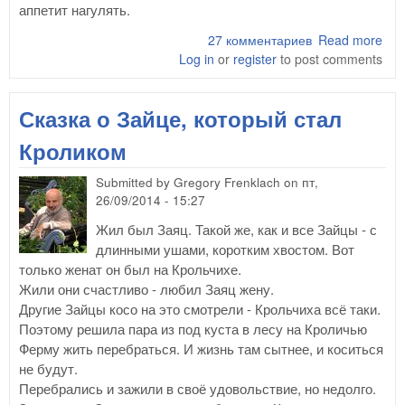
аппетит нагулять.
27 комментариев
Read more
abo
Log in
or
register
to post comments
Ска
Кол
для
Сказка о Зайце, который стал
взр
Кроликом
Submitted by
Gregory Frenklach
on
пт,
26/09/2014 - 15:27
Жил был Заяц. Такой же, как и все Зайцы - с
длинными ушами, коротким хвостом. Вот
только женат он был на Крольчихе.
Жили они счастливо - любил Заяц жену.
Другие Зайцы косо на это смотрели - Крольчиха всё таки.
Поэтому решила пара из под куста в лесу на Кроличью
Ферму жить перебраться. И жизнь там сытнее, и коситься
не будут.
Перебрались и зажили в своё удовольствие, но недолго.