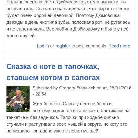
Больше всего на свете Дюймовочка хотела вырасти, но
не знала как. Сначала она надеялась, что вырастет если
будет очень хорошей девочкой. Поэтому Дюмовочка
дважды в день чистила зубы, полоскала рот, не ругалась
и не сплетничала. Все любили Дюймовочку и было у неё
много друзей.
Log in
or
register
to post comments
Read more
abo
о
Дюй
Сказка о коте в тапочках,
кот
выр
ставшем котом в сапогах
Submitted by
Gregory Frenklach
on
чт, 28/01/2016
- 22:54
Жил был кот. Сапог у него не было и,
поэтому, ходил он в тапочках с бантиками на
танкетке и без задников. Тапочки при ходьбе сильно
стучали и распугивали всех мышей в округе, но коту это
не мешало - он давно уже не ловил мышей.