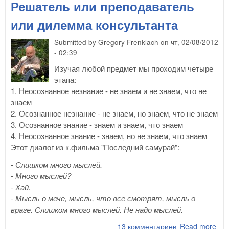
Решатель или преподаватель
или дилемма консультанта
Submitted by
Gregory Frenklach
on
чт, 02/08/2012
- 02:39
Изучая любой предмет мы проходим четыре
этапа:
1. Неосознанное незнание - не знаем и не знаем, что не
знаем
2. Осознанное незнание - не знаем, но знаем, что не знаем
3. Осознанное знание - знаем и знаем, что знаем
4. Неосознанное знание - знаем, но не знаем, что знаем
Этот диалог из к.фильма "Последний самурай":
- Слишком много мыслей.
- Много мыслей?
- Хай.
- Мысль о мече, мысль, что все смотрят, мысль о
враге. Слишком много мыслей. Не надо мыслей.
13 комментариев
Read more
abo