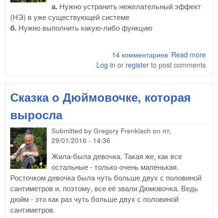
а.
Нужно устранить нежелательный эффект
(НЭ) в уже существующей системе
б.
Нужно выполнить какую-либо функцию
14 комментариев
Read more
abo
Log in
or
register
to post comments
Пос
вер
MU
Сказка о Дюймовочке, которая
выросла
Submitted by
Gregory Frenklach
on
пт,
29/01/2016 - 14:36
Жила-была девочка. Такая же, как все
остальные - только очень маленькая.
Росточком девочка была чуть больше двух с половиной
сантиметров и, поэтому, все её звали Дюмовочка. Ведь
дюйм - это как раз чуть больше двух с половиной
сантиметров.