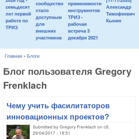
2026 год -
[17/11/2020]
сообщество
применимости
семьдесят
Александр
стало
инструментов
лет первой
Тимофеевич
доступным
ТРИЗ -
работе по
Кынин
для
рабочая
ТРИЗ
внешних
встреча 3
участников
декабря 2021
Главная
»
Блоги
You are here
Блог пользователя Gregory
Frenklach
Чему учить фасилитаторов
инновационных проектов?
Submitted by
Gregory Frenklach
on
сб,
29/04/2017 - 18:51