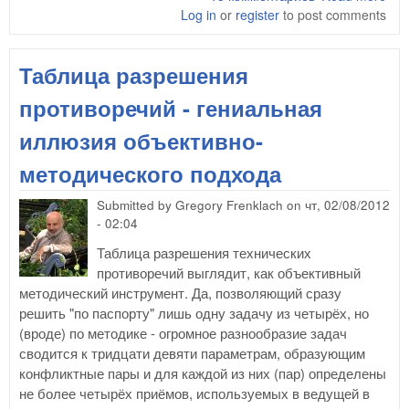
Log in
or
register
to post comments
Реш
пре
или
Таблица разрешения
кон
противоречий - гениальная
иллюзия объективно-
методического подхода
Submitted by
Gregory Frenklach
on
чт, 02/08/2012
- 02:04
Таблица разрешения технических
противоречий выглядит, как объективный
методический инструмент. Да, позволяющий сразу
решить "по паспорту" лишь одну задачу из четырёх, но
(вроде) по методике - огромное разнообразие задач
сводится к тридцати девяти параметрам, образующим
конфликтные пары и для каждой из них (пар) определены
не более четырёх приёмов, используемых в ведущей в