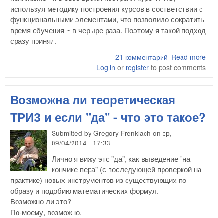
используя методику построения курсов в соответствии с
функциональными элементами, что позволило сократить
время обучения ~ в черыре раза. Поэтому я такой подход
сразу принял.
21 комментарий
Read more
abo
Log in
or
register
to post comments
чег
ТРИ
обо
Возможна ли теоретическая
ТРИЗ и если "да" - что это такое?
Submitted by
Gregory Frenklach
on
ср,
09/04/2014 - 17:33
Лично я вижу это "да", как выведение "на
кончике пера" (с последующей проверкой на
практике) новых инструментов из существующих по
образу и подобию математических формул.
Возможно ли это?
По-моему, возможно.