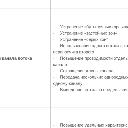
·
Устранение «бутылочных горлыш
·
Устранение «застойных зон»
·
Устранение «серых зон"
·
Использование одного потока в к
переносчика второго
 канала потока
·
Повышение проводимости отдель
канала
·
Сокращение длины канала
·
Передача нескольких однородных
одному каналу
·
Выведение потока за пределы си
·
Повышение удельных характерист