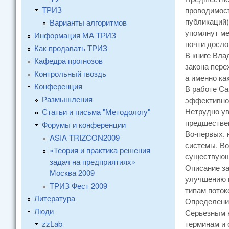
ТРИЗ
проводимост
публикаций)
Варианты алгоритмов
упомянут ме
Информация МА ТРИЗ
почти досло
Как продавать ТРИЗ
В книге Вла
Кафедра прогнозов
закона пере
Контрольный гвоздь
а именно ка
Конференция
В работе Са
Размышления
эффективнос
Нетрудно ув
Статьи и письма "Методологу"
предшествен
Форумы и конференции
Во-первых, 
ASIA TRIZCON2009
системы. Во
«Теория и практика решения
существующи
задач на предприятиях»
Описание за
Москва 2009
улучшению п
ТРИЗ Фест 2009
типам поток
Литература
Определени
Люди
Серьезным н
zzLab
терминам и 