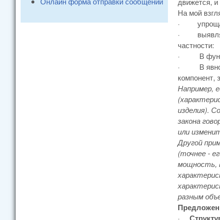
Онлайн форма отправки сообщений
движется, и
На мой взгл
·
упрощ
·
выявл
частности:
·
В фун
·
В явн
компонент, 
Например, 
(характери
изделия). 
закона гово
или изменит
Другой при
(точнее - е
мощность, 
характерис
характерист
разным объ
Предложенн
·
Структу