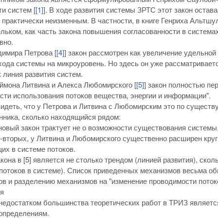
и систем [
[1]
]. В ходе развития системы ЗРТС этот закон остава
 практически неизменным. В частности, в книге Генриха Альтшул
льком, как часть закона повышения согласованности в система
вно.
димира Петрова [
[4]
] закон рассмотрен как увеличение удельно
хода системы на микроуровень. Но здесь он уже рассматривает
к линия развития систем.
ймона Литвина и Алекса Любомирского [
[5]
] закон полностью пе
ти использования потоков вещества, энергии и информации".
идеть, что у Петрова и Литвина с Любомирским это по существ
ника, сколько находящийся рядом:
новый закон трактует не о возможности существования системы
-вторых, у Литвина и Любомирского существенно расширен круг
х в системе потоков.
кона в [5] является не столько трендом (линией развития), ско
отоков в системе). Список приведенных механизмов весьма обш
ов и разделению механизмов на "изменение проводимости поток
я
едостатком большинства теоретических работ в ТРИЗ является,
определениям.