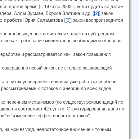
лся долгое время (с 1975 по 2002 г, если судить по датам
лера, Аллы Зусман, Бориса Злотина и др. [
[2]
] закон
х; в работе Юрия Саламатова [
[3]
] закон воспроизводится
й энергонасыщенности систем и является субтрендом
ся не как требование минимально необходимого уровеня,
реработан и рассматривается как "закон повышения
у совершенно новый закон, не столько развивающий
, а о путях усовершенствования уже работоспособной
 рассматриваемых потоков с энергии до всех видов
лько перечнем механизмов (по существу: рекомендаций по
ирен и составляет 42 пункта. Структурирование дано по
ов" и "изменение эффективности потоков"
 на мой взгляд, недостаточное внимание к точным