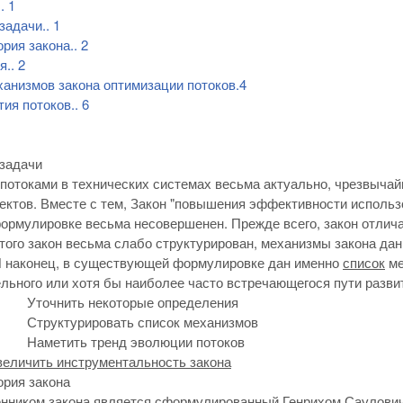
..
1
 задачи
..
1
ория закона
..
2
я
..
2
анизмов закона оптимизации потоков.
4
тия потоков
..
6
 задачи
потоками в технических системах весьма актуально, чрезвычай
ектов. Вместе с тем, Закон "повышения эффективности использ
рмулировке весьма несовершенен. Прежде всего, закон отлича
того закон весьма слабо структурирован, механизмы закона да
И наконец, в существующей формулировке дан именно
список
ме
льного или хотя бы наиболее часто встречающегося пути развит
Уточнить некоторые определения
Структурировать список механизмов
Наметить тренд эволюции потоков
величить инструментальность закона
ория закона
нником закона является сформулированный Генрихом Саулович