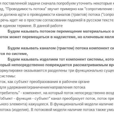
 поставленной задачи сначала попробуем уточнить некоторые
яд, "Проводимость потока" звучит примерно как "сопротивление
ки должна идти о проводимости каналов (трактов) потока ("сопр
о речь идет не о простом согласовании падежей в русском текст
 едином термине. В данной работе
Будем называть потоком перемещение материальных об
поток может перемещаться в надсистеме, но ключевым явля
Будем называть каналом (трактом) потока компонент с
ся по системе,
Будем называть изделием тот компонент системы, кот
оторый непосредственно повреждается рассматриваемым в
формулировке оказываются разделены три функционально сущес
системы:
ток, как субъект преобразования в рабочем органе
для удержания/ограничения/направления потока
отребитель" - компонент, на который поток непосредственно воз
"объект - функция - субъект" канал преобразует поток, поток п
ного элемента) кажущееся. В функциональной модели наличие 
 потока (изделия). В потоковой модели наличие потока также ум