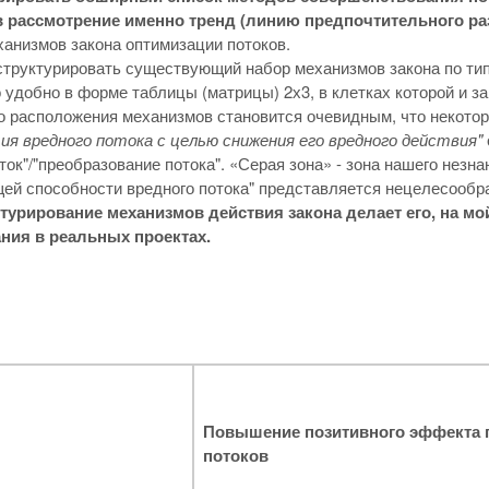
в рассмотрение именно тренд (линию предпочтительного ра
анизмов закона оптимизации потоков.
труктурировать существующий набор механизмов закона по типа
 удобно в форме таблицы (матрицы) 2х3, в клетках которой и з
о расположения механизмов становится очевидным, что некото
я вредного потока с целью снижения его вредного действия"
ток"/"преобразование потока". «Серая зона» - зона нашего незн
й способности вредного потока" представляется нецелесообра
ктурирование механизмов действия закона делает его, на м
ния в реальных проектах.
Повышение позитивного эффекта 
потоков