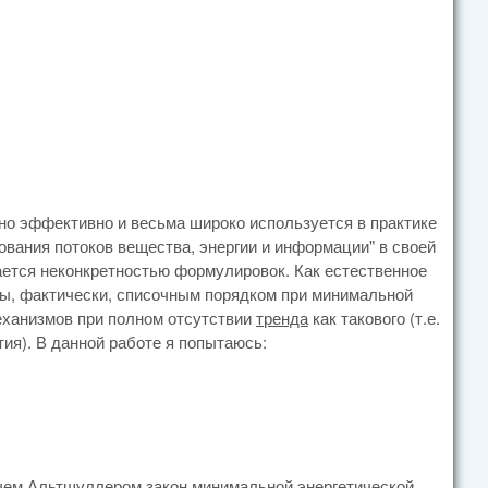
но эффективно и весьма широко используется в практике
ования потоков вещества, энергии и информации" в своей
ется неконкретностью формулировок. Как естественное
ны, фактически, списочным порядком при минимальной
ханизмов при полном отсутствии
тренда
как такового (т.е.
ия). В данной работе я попытаюсь:
ем Альтшуллером закон минимальной энергетической