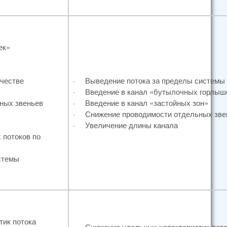
ек»
ачестве
·
Выведение потока за пределы системы
·
Введение в канал «бутылочных горлыш
ных звеньев
·
Введение в канал «застойных зон»
·
Снижение проводимости отдельных зве
·
Увеличение длины канала
 потоков по
стемы
ик потока
·
Снижение удельных характеристик пото