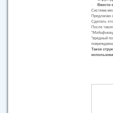
·
Ввести 
Система мех
Предлагаю с
Сделать это
После таког
"
Модификаци
"вредный по
повреждающе
Такое стру
использова