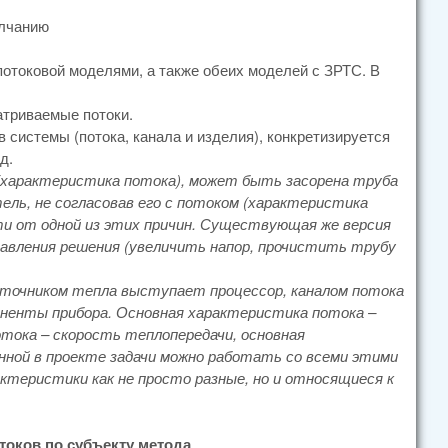
олчанию
отоковой моделями, а также обеих моделей с ЗРТС. В
атриваемые потоки.
 системы (потока, канала и изделия), конкретизируется
д.
 (характеристика потока), может быть засорена труба
ль, не согласовав его с потоком (характеристика
ти от одной из этих причин. Существующая же версия
правления решения (увеличить напор, прочистить трубу
сточником тепла выступает процессор, каналом потока
мпоненты прибора. Основная характеристика потока –
тока – скорость теплопередачи, основная
ной в проекте задачи можно работать со всеми этими
ктеристики как не просто разные, но и относящиеся к
оков по субъекту метода