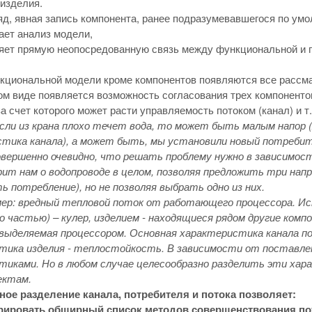
 изделия.
яд, явная запись компонента, ранее подразумевавшегося по ум
ает анализ модели,
яет прямую неопосредованную связь между функциональной и п
кциональной модели кроме компонентов появляются все рассм
ом виде появляется возможность согласования трех компонентов
за счет которого может расти управляемость потоком (канал) и т.
если из крана плохо течет вода, то может быть малым напор
стика канала), а может быть, мы установили новый потребите
Совершенно очевидно, что решать проблему нужно в зависимос
рит нам о водопроводе в целом, позволяя предложить три на
ь потребление), но не позволяя выбрать одно из них.
мер: вредный тепловой поток от работающего процессора. И
го частью) – кулер, изделием - находящиеся рядом другие ко
выделяемая процессором. Основная характеристика канала по
тика изделия - теплостойкость. В зависимости от поставлен
иками. Но в любом случае целесообразно разделить эти хара
ектам.
ое разделение канала, потребителя и потока позволяет:
рировать обширный список методов совершенствования пот