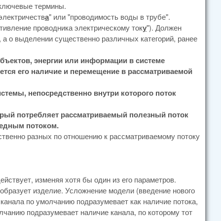
 ключевые термины.
 электричеств
а
" или "проводимость воды в трубе".
отивление проводника электрическому ток
у
"). Должен
е, а о выделении существенно различных категорий, ранее
ъектов, энергии или информации в системе
ется его наличие и перемещение в рассматриваемой
истемы, непосредственно внутри которого поток
орый потребляет рассматриваемый полезный поток
редным потоком.
твенно разных по отношению к рассматриваемому потоку
действует, изменяя хотя бы один из его параметров.
реобразует изделие. Усложнение модели (введение нового
канала по умолчанию подразумевает как наличие потока,
олчанию подразумевает наличие канала, по которому тот