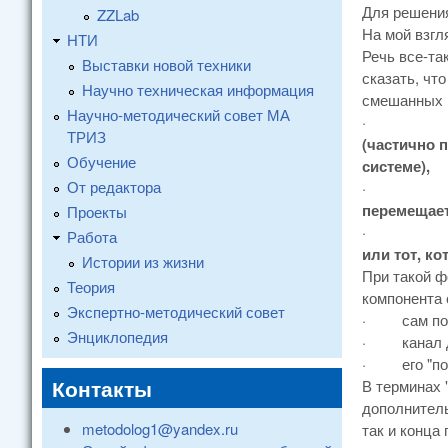
Для решения
ZZLab
На мой взгл
НТИ
Речь все-та
Выставки новой техники
сказать, чт
Научно техническая информация
смешанных в
Научно-методический совет МА
·
ТРИЗ
(частично 
Обучение
системе),
От редактора
·
перемещает
Проекты
·
Работа
или тот, к
Истории из жизни
При такой 
Теория
компонента 
Экспертно-методический совет
·
сам по
Энциклопедия
·
канал 
·
его "п
Контакты
В терминах 
дополнитель
metodolog1@yandex.ru
так и конца