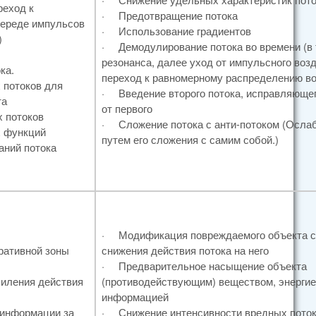
реход к
·
Предотвращение потока
череде импульсов
·
Использование градиентов
)
·
Демодулирование потока во времени (в т.
резонанса, далее уход от импульсного воз
ка.
переход к равномерному распределению во
 потоков для
·
Введение второго потока, исправляюще
та
от первого
 потоков
·
Сложение потока с анти-потоком (Осла
х функций
путем его сложения с самим собой.)
аний потока
·
Модификация повреждаемого объекта 
ративной зоны
снижения действия потока на него
·
Предварительное насыщение объекта
иления действия
(противодействующим) веществом, энергие
информацией
 информации за
·
Снижение интенсивности вредных пото