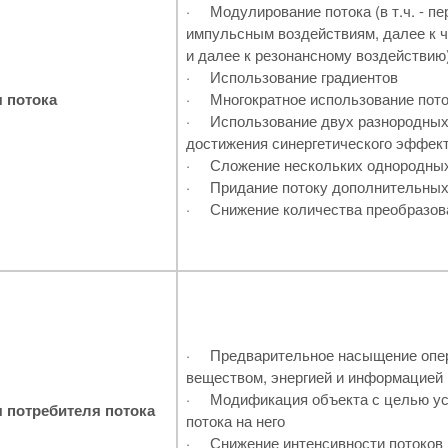
·
Модулирование потока (в т.ч. - пе
импульсным воздействиям, далее к 
и далее к резонансному воздействию
·
Использование градиентов
 потока
·
Многократное использование пото
·
Использование двух разнородных
достижения синергетического эффек
·
Сложение нескольких однородных
·
Придание потоку дополнительны
·
Снижение количества преобразов
·
Предварительное насыщение опе
веществом, энергией и информацией
·
Модификация объекта с целью ус
 потребителя потока
потока на него
·
Снижение интенсивности потоков