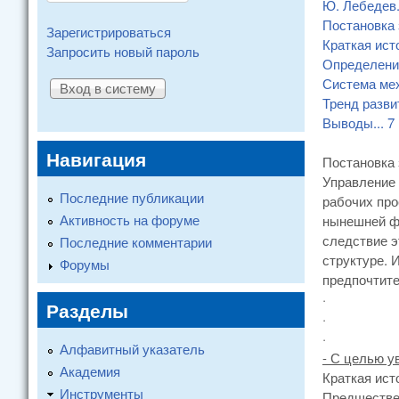
Ю. Лебедев
Постановка
Зарегистрироваться
Краткая ист
Запросить новый пароль
Определени
Система мех
Тренд разви
Выводы
...
7
Навигация
Постановка
Управление 
Последние публикации
рабочих про
Активность на форуме
нынешней фо
следствие э
Последние комментарии
структуре. 
Форумы
предпочтите
·
Разделы
·
·
Алфавитный указатель
- С целью у
Академия
Краткая ист
Инструменты
Предшестве