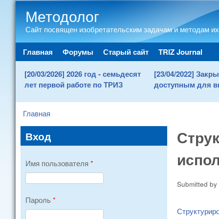
Методолог
Сайт посвящен изобретательским задачам и методам их
Main menu
Главная
Форумы
Старый сайт
TRIZ Journal
[20/03/2026] 2026 год - семьдесят
[23/04/2022] Зак
лет первой работе по ТРИЗ
доступным для в
Главная
You are here
Стру
Вход
испол
Имя пользователя
*
Submitted by
Пароль
*
Структуриро