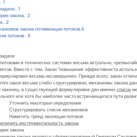
..
1
 задачи
..
1
ория закона
..
2
я
..
2
анизмов закона оптимизации потоков.
4
тия потоков
..
6
 задачи
потоками в технических системах весьма актуально, чрезвычай
ектов. Вместе с тем, Закон "повышения эффективности использ
рмулировке весьма несовершенен. Прежде всего, закон отлича
того закон весьма слабо структурирован, механизмы закона да
И наконец, в существующей формулировке дан именно
список
ме
льного или хотя бы наиболее часто встречающегося пути развит
Уточнить некоторые определения
Структурировать список механизмов
Наметить тренд эволюции потоков
величить инструментальность закона
ория закона
нником закона является сформулированный Генрихом Саулович