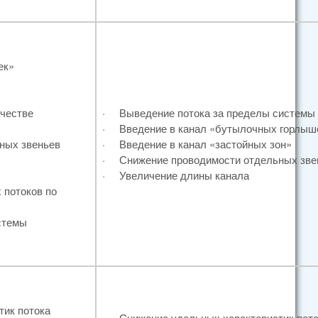
ек»
ачестве
·
Выведение потока за пределы системы
·
Введение в канал «бутылочных горлыш
ных звеньев
·
Введение в канал «застойных зон»
·
Снижение проводимости отдельных зве
·
Увеличение длины канала
 потоков по
стемы
ик потока
·
Снижение удельных характеристик пото