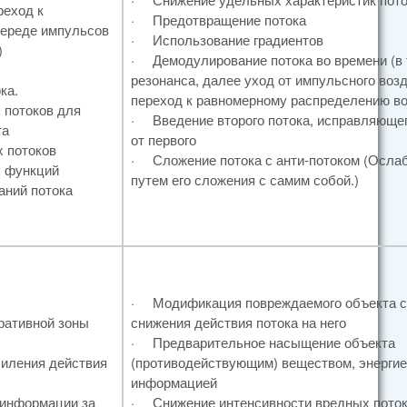
реход к
·
Предотвращение потока
череде импульсов
·
Использование градиентов
)
·
Демодулирование потока во времени (в т.
резонанса, далее уход от импульсного воз
ка.
переход к равномерному распределению во
 потоков для
·
Введение второго потока, исправляюще
та
от первого
 потоков
·
Сложение потока с анти-потоком (Осла
х функций
путем его сложения с самим собой.)
аний потока
·
Модификация повреждаемого объекта 
ративной зоны
снижения действия потока на него
·
Предварительное насыщение объекта
иления действия
(противодействующим) веществом, энергие
информацией
 информации за
·
Снижение интенсивности вредных пото