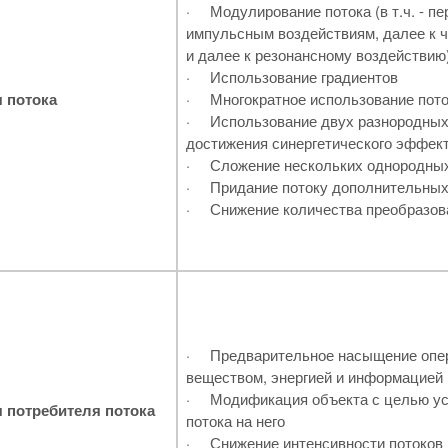
·
Модулирование потока (в т.ч. - пе
импульсным воздействиям, далее к 
и далее к резонансному воздействию
·
Использование градиентов
 потока
·
Многократное использование пото
·
Использование двух разнородных
достижения синергетического эффек
·
Сложение нескольких однородных
·
Придание потоку дополнительны
·
Снижение количества преобразов
·
Предварительное насыщение опе
веществом, энергией и информацией
·
Модификация объекта с целью ус
 потребителя потока
потока на него
·
Снижение интенсивности потоков