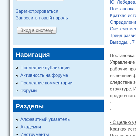
Ю. Лебедев
Постановка
Зарегистрироваться
Краткая ист
Запросить новый пароль
Определени
Система мех
Тренд разви
Выводы
...
7
Навигация
Постановка
Управление 
Последние публикации
рабочих про
Активность на форуме
нынешней фо
следствие э
Последние комментарии
структуре. 
Форумы
предпочтите
·
Разделы
·
·
Алфавитный указатель
- С целью у
Академия
Краткая ист
Инструменты
Предшестве