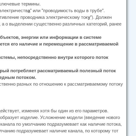
 ключевые термины.
 электричеств
а
" или "проводимость воды в трубе".
отивление проводника электрическому ток
у
"). Должен
е, а о выделении существенно различных категорий, ранее
ъектов, энергии или информации в системе
ется его наличие и перемещение в рассматриваемой
истемы, непосредственно внутри которого поток
орый потребляет рассматриваемый полезный поток
редным потоком.
твенно разных по отношению к рассматриваемому потоку
действует, изменяя хотя бы один из его параметров.
реобразует изделие. Усложнение модели (введение нового
канала по умолчанию подразумевает как наличие потока,
олчанию подразумевает наличие канала, по которому тот