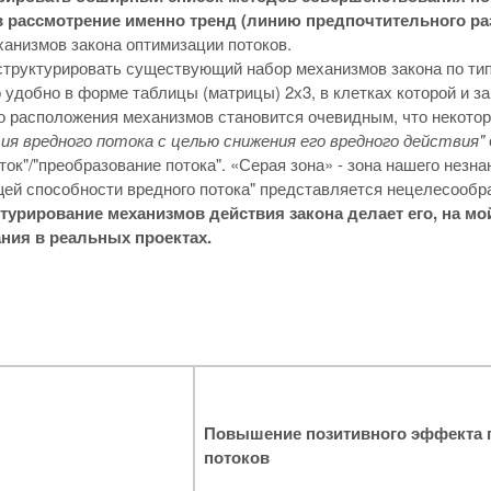
в рассмотрение именно тренд (линию предпочтительного ра
анизмов закона оптимизации потоков.
труктурировать существующий набор механизмов закона по типа
 удобно в форме таблицы (матрицы) 2х3, в клетках которой и з
о расположения механизмов становится очевидным, что некото
я вредного потока с целью снижения его вредного действия"
ток"/"преобразование потока". «Серая зона» - зона нашего незн
й способности вредного потока" представляется нецелесообра
ктурирование механизмов действия закона делает его, на м
ния в реальных проектах.
Повышение позитивного эффекта 
потоков