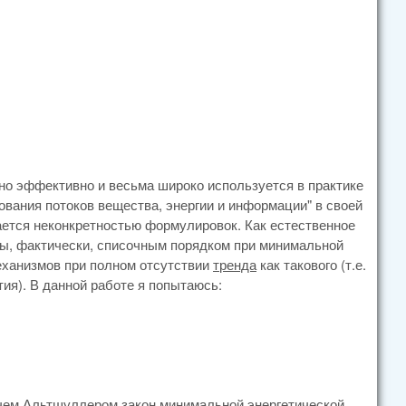
но эффективно и весьма широко используется в практике
ования потоков вещества, энергии и информации" в своей
ется неконкретностью формулировок. Как естественное
ны, фактически, списочным порядком при минимальной
ханизмов при полном отсутствии
тренда
как такового (т.е.
ия). В данной работе я попытаюсь:
ем Альтшуллером закон минимальной энергетической