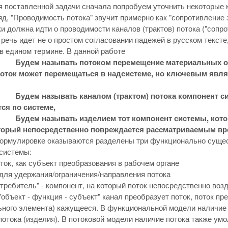
 поставленной задачи сначала попробуем уточнить некоторые
яд, "Проводимость потока" звучит примерно как "сопротивление
ки должна идти о проводимости каналов (трактов) потока ("сопр
о речь идет не о простом согласовании падежей в русском текст
 едином термине. В данной работе
Будем называть потоком перемещение материальных об
поток может перемещаться в надсистеме, но ключевым явля
Будем называть каналом (трактом) потока компонент с
ся по системе,
Будем называть изделием тот компонент системы, кот
оторый непосредственно повреждается рассматриваемым в
формулировке оказываются разделены три функционально сущес
системы:
ток, как субъект преобразования в рабочем органе
для удержания/ограничения/направления потока
отребитель" - компонент, на который поток непосредственно воз
"объект - функция - субъект" канал преобразует поток, поток п
ного элемента) кажущееся. В функциональной модели наличие 
 потока (изделия). В потоковой модели наличие потока также ум