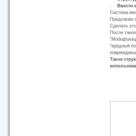
·
Ввести 
Система мех
Предлагаю с
Сделать это
После таког
"
Модификаци
"вредный по
повреждающе
Такое стру
использова