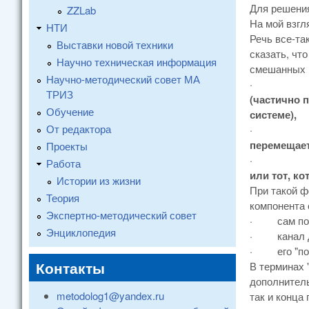
Для решения
ZZLab
На мой взгл
НТИ
Речь все-та
Выставки новой техники
сказать, чт
Научно техническая информация
смешанных в
Научно-методический совет МА
·
ТРИЗ
(частично 
Обучение
системе),
От редактора
·
перемещает
Проекты
·
Работа
или тот, к
Истории из жизни
При такой 
Теория
компонента 
Экспертно-методический совет
·
сам по
Энциклопедия
·
канал 
·
его "п
Контакты
В терминах 
дополнитель
metodolog1@yandex.ru
так и конца