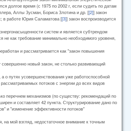
лся долгое время (с 1975 по 2002 г, если судить по датам
лера, Аллы Зусман, Бориса Злотина и др. [
[2]
] закон
х; в работе Юрия Саламатова [
[3]
] закон воспроизводится
й энергонасыщенности систем и является субтрендом
ся не как требование минимально необходимого уровеня,
реработан и рассматривается как "закон повышения
у совершенно новый закон, не столько развивающий
, а о путях усовершенствования уже работоспособной
 рассматриваемых потоков с энергии до всех видов
лько перечнем механизмов (по существу: рекомендаций по
ирен и составляет 42 пункта. Структурирование дано по
ов" и "изменение эффективности потоков"
 на мой взгляд, недостаточное внимание к точным