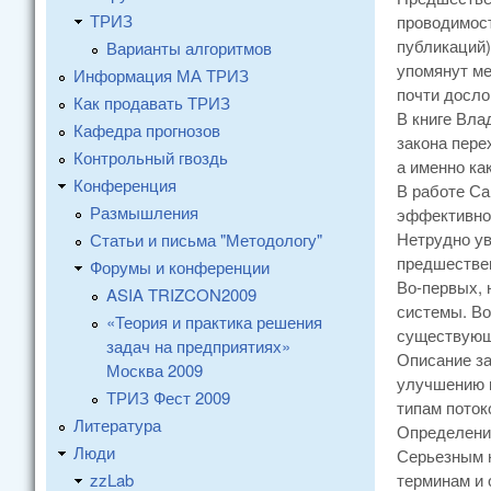
ТРИЗ
проводимост
публикаций)
Варианты алгоритмов
упомянут ме
Информация МА ТРИЗ
почти досло
Как продавать ТРИЗ
В книге Вла
Кафедра прогнозов
закона пере
Контрольный гвоздь
а именно ка
Конференция
В работе Са
Размышления
эффективнос
Нетрудно ув
Статьи и письма "Методологу"
предшествен
Форумы и конференции
Во-первых, 
ASIA TRIZCON2009
системы. Во
«Теория и практика решения
существующи
задач на предприятиях»
Описание за
Москва 2009
улучшению п
ТРИЗ Фест 2009
типам поток
Литература
Определени
Люди
Серьезным н
zzLab
терминам и 