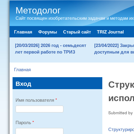
Методолог
Сайт посвящен изобретательским задачам и методам их
Main menu
Главная
Форумы
Старый сайт
TRIZ Journal
[20/03/2026] 2026 год - семьдесят
[23/04/2022] Зак
лет первой работе по ТРИЗ
доступным для в
Главная
You are here
Стру
Вход
испол
Имя пользователя
*
Submitted by
Пароль
*
Структуриро