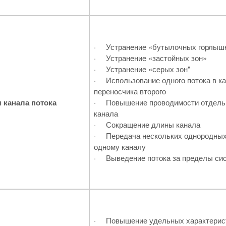
·
Устранение «бутылочных горлыш
·
Устранение «застойных зон»
·
Устранение «серых зон"
·
Использование одного потока в к
переносчика второго
 канала потока
·
Повышение проводимости отдель
канала
·
Сокращение длины канала
·
Передача нескольких однородных
одному каналу
·
Выведение потока за пределы си
·
Повышение удельных характерист