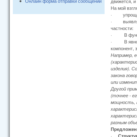
Онлайн форма отправки сообщений
движется, и
На мой взгл
·
упрощ
·
выявл
частности:
·
В фун
·
В явн
компонент, 
Например, 
(характери
изделия). 
закона гово
или изменит
Другой при
(точнее - е
мощность, 
характерис
характерист
разным объ
Предложенн
·
Структу