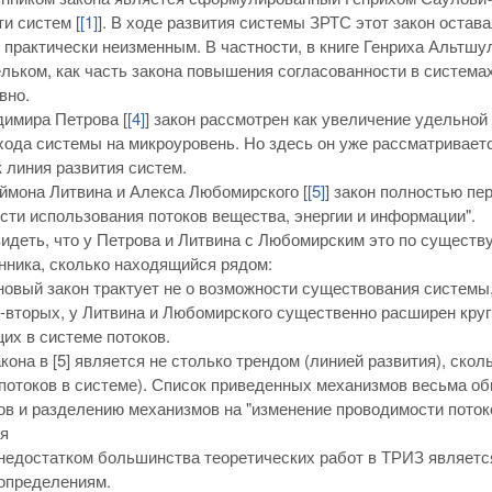
и систем [
[1]
]. В ходе развития системы ЗРТС этот закон остава
 практически неизменным. В частности, в книге Генриха Альтшул
льком, как часть закона повышения согласованности в система
вно.
димира Петрова [
[4]
] закон рассмотрен как увеличение удельно
хода системы на микроуровень. Но здесь он уже рассматривает
к линия развития систем.
ймона Литвина и Алекса Любомирского [
[5]
] закон полностью пе
ти использования потоков вещества, энергии и информации".
идеть, что у Петрова и Литвина с Любомирским это по существ
ника, сколько находящийся рядом:
новый закон трактует не о возможности существования системы
-вторых, у Литвина и Любомирского существенно расширен круг
х в системе потоков.
кона в [5] является не столько трендом (линией развития), ско
отоков в системе). Список приведенных механизмов весьма обш
ов и разделению механизмов на "изменение проводимости поток
я
едостатком большинства теоретических работ в ТРИЗ является,
определениям.