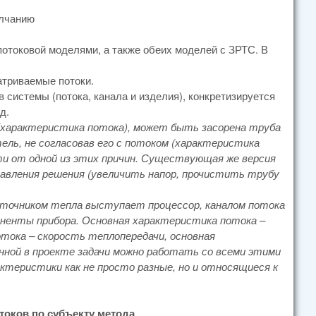
олчанию
отоковой моделями, а также обеих моделей с ЗРТС. В
атриваемые потоки.
 системы (потока, канала и изделия), конкретизируется
д.
 (характеристика потока), может быть засорена труба
ль, не согласовав его с потоком (характеристика
ти от одной из этих причин. Существующая же версия
правления решения (увеличить напор, прочистить трубу
сточником тепла выступает процессор, каналом потока
мпоненты прибора. Основная характеристика потока –
тока – скорость теплопередачи, основная
ной в проекте задачи можно работать со всеми этими
ктеристики как не просто разные, но и относящиеся к
оков по субъекту метода