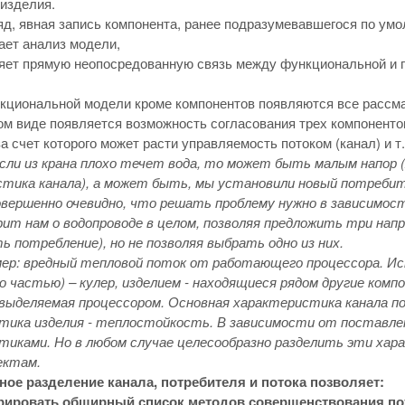
 изделия.
яд, явная запись компонента, ранее подразумевавшегося по ум
ает анализ модели,
яет прямую неопосредованную связь между функциональной и п
кциональной модели кроме компонентов появляются все рассм
ом виде появляется возможность согласования трех компонентов
за счет которого может расти управляемость потоком (канал) и т.
если из крана плохо течет вода, то может быть малым напор
стика канала), а может быть, мы установили новый потребите
Совершенно очевидно, что решать проблему нужно в зависимос
рит нам о водопроводе в целом, позволяя предложить три на
ь потребление), но не позволяя выбрать одно из них.
мер: вредный тепловой поток от работающего процессора. И
го частью) – кулер, изделием - находящиеся рядом другие ко
выделяемая процессором. Основная характеристика канала по
тика изделия - теплостойкость. В зависимости от поставлен
иками. Но в любом случае целесообразно разделить эти хара
ектам.
ое разделение канала, потребителя и потока позволяет:
рировать обширный список методов совершенствования пот