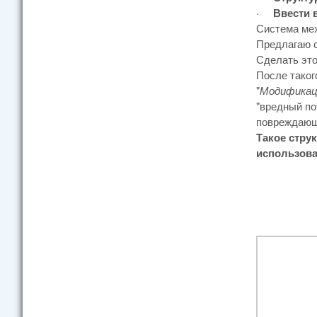
·
Ввести 
Система мех
Предлагаю с
Сделать это
После таког
"
Модификаци
"вредный по
повреждающе
Такое стру
использова