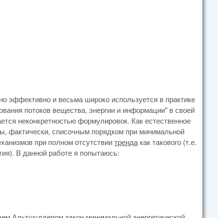
но эффективно и весьма широко используется в практике
ования потоков вещества, энергии и информации" в своей
ется неконкретностью формулировок. Как естественное
ны, фактически, списочным порядком при минимальной
ханизмов при полном отсутствии
тренда
как такового (т.е.
ия). В данной работе я попытаюсь:
ем Альтшуллером закон минимальной энергетической