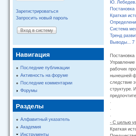
Ю. Лебедев
Постановка
Зарегистрироваться
Краткая ист
Запросить новый пароль
Определени
Система мех
Тренд разви
Выводы
...
7
Навигация
Постановка
Управление 
Последние публикации
рабочих про
Активность на форуме
нынешней фо
следствие э
Последние комментарии
структуре. 
Форумы
предпочтите
·
Разделы
·
·
Алфавитный указатель
- С целью у
Академия
Краткая ист
Инструменты
Предшестве