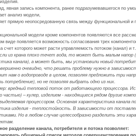
 изделия.
яд, явная запись компонента, ранее подразумевавшегося по ум
ает анализ модели,
яет прямую неопосредованную связь между функциональной и п
кциональной модели кроме компонентов появляются все рассм
ом виде появляется возможность согласования трех компонентов
за счет которого может расти управляемость потоком (канал) и т.
если из крана плохо течет вода, то может быть малым напор
стика канала), а может быть, мы установили новый потребите
Совершенно очевидно, что решать проблему нужно в зависимос
рит нам о водопроводе в целом, позволяя предложить три на
ь потребление), но не позволяя выбрать одно из них.
мер: вредный тепловой поток от работающего процессора. И
го частью) – кулер, изделием - находящиеся рядом другие ко
выделяемая процессором. Основная характеристика канала по
тика изделия - теплостойкость. В зависимости от поставлен
иками. Но в любом случае целесообразно разделить эти хара
ектам.
ое разделение канала, потребителя и потока позволяет:
рировать обширный список методов совершенствования пот