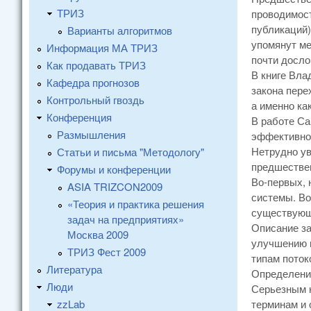
ТРИЗ
проводимост
публикаций)
Варианты алгоритмов
упомянут ме
Информация МА ТРИЗ
почти досло
Как продавать ТРИЗ
В книге Вла
Кафедра прогнозов
закона пере
Контрольный гвоздь
а именно ка
Конференция
В работе Са
Размышления
эффективнос
Нетрудно ув
Статьи и письма "Методологу"
предшествен
Форумы и конференции
Во-первых, 
ASIA TRIZCON2009
системы. Во
«Теория и практика решения
существующи
задач на предприятиях»
Описание за
Москва 2009
улучшению п
ТРИЗ Фест 2009
типам поток
Литература
Определени
Люди
Серьезным н
zzLab
терминам и 