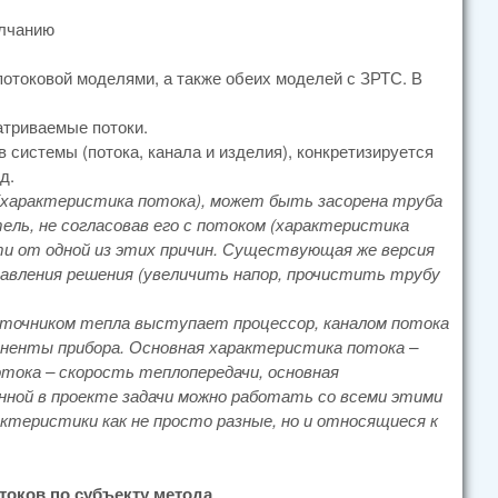
олчанию
отоковой моделями, а также обеих моделей с ЗРТС. В
атриваемые потоки.
 системы (потока, канала и изделия), конкретизируется
д.
 (характеристика потока), может быть засорена труба
ль, не согласовав его с потоком (характеристика
ти от одной из этих причин. Существующая же версия
правления решения (увеличить напор, прочистить трубу
сточником тепла выступает процессор, каналом потока
мпоненты прибора. Основная характеристика потока –
тока – скорость теплопередачи, основная
ной в проекте задачи можно работать со всеми этими
ктеристики как не просто разные, но и относящиеся к
оков по субъекту метода