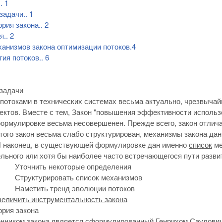
..
1
 задачи
..
1
ория закона
..
2
я
..
2
анизмов закона оптимизации потоков.
4
тия потоков
..
6
 задачи
потоками в технических системах весьма актуально, чрезвычай
ектов. Вместе с тем, Закон "повышения эффективности использ
рмулировке весьма несовершенен. Прежде всего, закон отлича
того закон весьма слабо структурирован, механизмы закона да
И наконец, в существующей формулировке дан именно
список
ме
льного или хотя бы наиболее часто встречающегося пути развит
Уточнить некоторые определения
Структурировать список механизмов
Наметить тренд эволюции потоков
величить инструментальность закона
ория закона
нником закона является сформулированный Генрихом Саулович