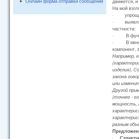
Онлайн форма отправки сообщений
движется, и
На мой взгл
·
упрощ
·
выявл
частности:
·
В фун
·
В явн
компонент, 
Например, 
(характери
изделия). 
закона гово
или изменит
Другой при
(точнее - е
мощность, 
характерис
характерист
разным объ
Предложенн
·
Структу