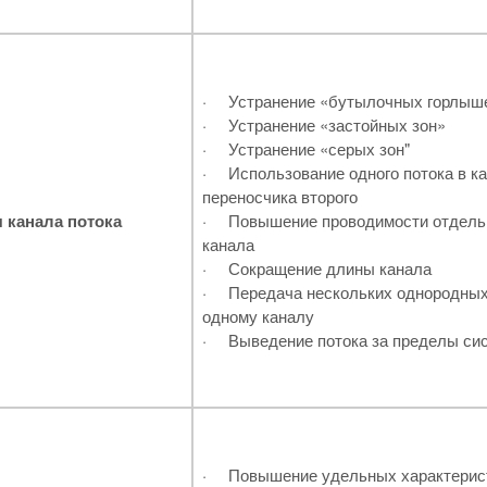
·
Устранение «бутылочных горлыш
·
Устранение «застойных зон»
·
Устранение «серых зон"
·
Использование одного потока в к
переносчика второго
 канала потока
·
Повышение проводимости отдель
канала
·
Сокращение длины канала
·
Передача нескольких однородных
одному каналу
·
Выведение потока за пределы си
·
Повышение удельных характерист