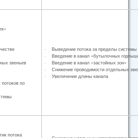
ек»
ачестве
·
Выведение потока за пределы системы
·
Введение в канал «бутылочных горлыш
ных звеньев
·
Введение в канал «застойных зон»
·
Снижение проводимости отдельных зве
·
Увеличение длины канала
 потоков по
стемы
ик потока
·
Снижение удельных характеристик пото