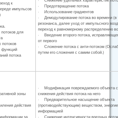
реход к
·
Предотвращение потока
череде импульсов
·
Использование градиентов
)
·
Демодулирование потока во времени (в т.
резонанса, далее уход от импульсного воз
ка.
переход к равномерному распределению во
 потоков для
·
Введение второго потока, исправляюще
та
от первого
 потоков
·
Сложение потока с анти-потоком (Осла
х функций
путем его сложения с самим собой.)
аний потока
·
Модификация повреждаемого объекта 
ративной зоны
снижения действия потока на него
·
Предварительное насыщение объекта
иления действия
(противодействующим) веществом, энергие
информацией
 информации за
·
Снижение интенсивности вредных пото