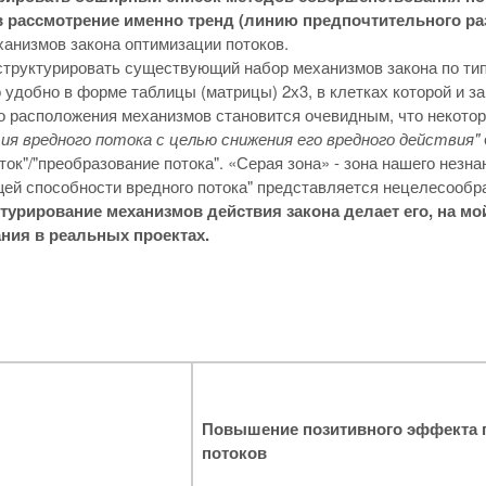
в рассмотрение именно тренд (линию предпочтительного ра
анизмов закона оптимизации потоков.
труктурировать существующий набор механизмов закона по типа
 удобно в форме таблицы (матрицы) 2х3, в клетках которой и з
о расположения механизмов становится очевидным, что некото
я вредного потока с целью снижения его вредного действия"
ток"/"преобразование потока". «Серая зона» - зона нашего незн
й способности вредного потока" представляется нецелесообра
ктурирование механизмов действия закона делает его, на м
ния в реальных проектах.
Повышение позитивного эффекта 
потоков