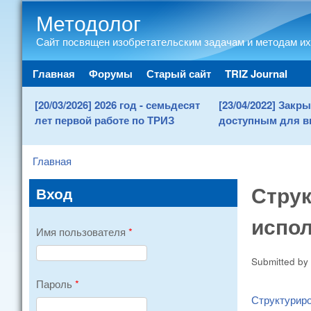
Методолог
Сайт посвящен изобретательским задачам и методам их
Main menu
Главная
Форумы
Старый сайт
TRIZ Journal
[20/03/2026] 2026 год - семьдесят
[23/04/2022] Зак
лет первой работе по ТРИЗ
доступным для в
Главная
You are here
Стру
Вход
испол
Имя пользователя
*
Submitted by
Пароль
*
Структуриро