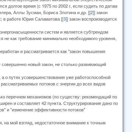
лся долгое время (с 1975 по 2002 г, если судить по датам
лера, Аллы Зусман, Бориса Злотина и др. [
[2]
] закон
х; в работе Юрия Саламатова [
[3]
] закон воспроизводится
й энергонасыщенности систем и является субтрендом
ся не как требование минимально необходимого уровеня,
реработан и рассматривается как "закон повышения
у совершенно новый закон, не столько развивающий
, а о путях усовершенствования уже работоспособной
 рассматриваемых потоков с энергии до всех видов
лько перечнем механизмов (по существу: рекомендаций по
ирен и составляет 42 пункта. Структурирование дано по
ов" и "изменение эффективности потоков"
 на мой взгляд, недостаточное внимание к точным