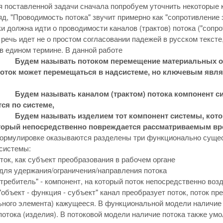
 поставленной задачи сначала попробуем уточнить некоторые
яд, "Проводимость потока" звучит примерно как "сопротивление
ки должна идти о проводимости каналов (трактов) потока ("сопр
о речь идет не о простом согласовании падежей в русском текст
 едином термине. В данной работе
Будем называть потоком перемещение материальных об
поток может перемещаться в надсистеме, но ключевым явля
Будем называть каналом (трактом) потока компонент с
ся по системе,
Будем называть изделием тот компонент системы, кот
оторый непосредственно повреждается рассматриваемым в
формулировке оказываются разделены три функционально сущес
системы:
ток, как субъект преобразования в рабочем органе
для удержания/ограничения/направления потока
отребитель" - компонент, на который поток непосредственно воз
"объект - функция - субъект" канал преобразует поток, поток п
ного элемента) кажущееся. В функциональной модели наличие 
 потока (изделия). В потоковой модели наличие потока также ум