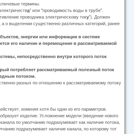
 ключевые термины.
 электричеств
а
" или "проводимость воды в трубе".
отивление проводника электрическому ток
у
"). Должен
е, а о выделении существенно различных категорий, ранее
ъектов, энергии или информации в системе
ется его наличие и перемещение в рассматриваемой
истемы, непосредственно внутри которого поток
орый потребляет рассматриваемый полезный поток
редным потоком.
твенно разных по отношению к рассматриваемому потоку
действует, изменяя хотя бы один из его параметров.
реобразует изделие. Усложнение модели (введение нового
канала по умолчанию подразумевает как наличие потока,
олчанию подразумевает наличие канала, по которому тот