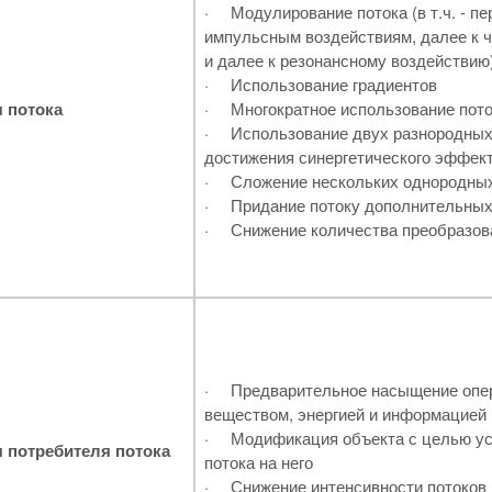
·
Модулирование потока (в т.ч. - пе
импульсным воздействиям, далее к 
и далее к резонансному воздействию
·
Использование градиентов
 потока
·
Многократное использование пото
·
Использование двух разнородных
достижения синергетического эффек
·
Сложение нескольких однородных
·
Придание потоку дополнительны
·
Снижение количества преобразов
·
Предварительное насыщение опе
веществом, энергией и информацией
·
Модификация объекта с целью ус
 потребителя потока
потока на него
·
Снижение интенсивности потоков