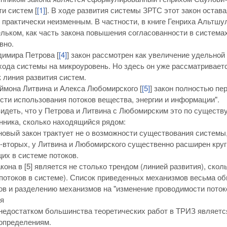
и систем [
[1]
]. В ходе развития системы ЗРТС этот закон остава
 практически неизменным. В частности, в книге Генриха Альтшул
льком, как часть закона повышения согласованности в система
вно.
димира Петрова [
[4]
] закон рассмотрен как увеличение удельно
хода системы на микроуровень. Но здесь он уже рассматривает
к линия развития систем.
ймона Литвина и Алекса Любомирского [
[5]
] закон полностью пе
ти использования потоков вещества, энергии и информации".
идеть, что у Петрова и Литвина с Любомирским это по существ
ника, сколько находящийся рядом:
новый закон трактует не о возможности существования системы
-вторых, у Литвина и Любомирского существенно расширен круг
х в системе потоков.
кона в [5] является не столько трендом (линией развития), ско
отоков в системе). Список приведенных механизмов весьма обш
ов и разделению механизмов на "изменение проводимости поток
я
едостатком большинства теоретических работ в ТРИЗ является,
определениям.