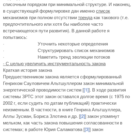
списочным порядком при минимальной структуре. И наконец,
в существующей формулировке дан именно
список
механизмов при полном отсутствии
тренда
как такового (т.е.
предпочтительного или хотя бы наиболее часто
встречающегося пути развития). В данной работе я
попытаюсь:
·
Уточнить некоторые определения
·
Структурировать список механизмов
·
Наметить тренд эволюции потоков
- С целью увеличить инструментальность закона
Краткая история закона
Предшественником закона является сформулированный
Генрихом Сауловичем Альтшуллером закон минимальной
энергетической проводимости систем [
[1]
]. В ходе развития
системы ЗРТС этот закон оставался долгое время (с 1975 по
2002 г, если судить по датам публикаций) практически
неизменным. В частности, в книге Генриха Альтшуллера,
Аллы Зусман, Бориса Злотина и др. [
[2]
] закон упомянут
мельком, как часть закона повышения согласованности в
системах; в работе Юрия Саламатова [
[3]
] закон