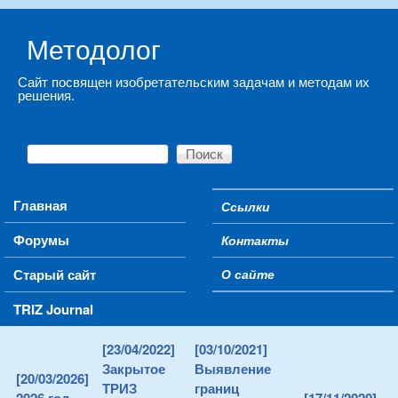
Skip to main content
Методолог
Сайт посвящен изобретательским задачам и методам их
решения.
Поиск
Форма поиска
Main menu
Главная
Ссылки
Secondary menu
Форумы
Контакты
Старый сайт
О сайте
TRIZ Journal
[23/04/2022]
[03/10/2021]
Закрытое
Выявление
[20/03/2026]
ТРИЗ
границ