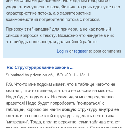
иными словами равновелик. Но когда мы говорим об
уходе от импульсного воздействия, то речь идет уже не о
характеристике потока, а о характеристике
взаимодействия потребителя потока с потоком.
Привожу эти "нападки" для примера, а не как полный
список вопросов к тексту. Возможно что найдете в них
что-нибудь полезное для дальнейшей работы.
Log in
or
register
to post comments
Re: Структурирование закона ...
Submitted by
priven
on
сб, 15/01/2011 - 13:11
P.S. Что-то мне подсказывает, что в таблице чего-то не
хватает, что-то лишнее, а что-то не совсем на месте...
Надо будет подумать. Но сама идея мне определенно
нравится! Надо будет попробовать "поиграться" с
таблицей, хорошо бы найти
общую
структуру
внутри
ее
клеток и на основе этой структуры сделать нечто типа
"матрешки". Тогда, вполне вероятно, сама таблица станет
проще, понятнее и удобнее в применении. Если получится