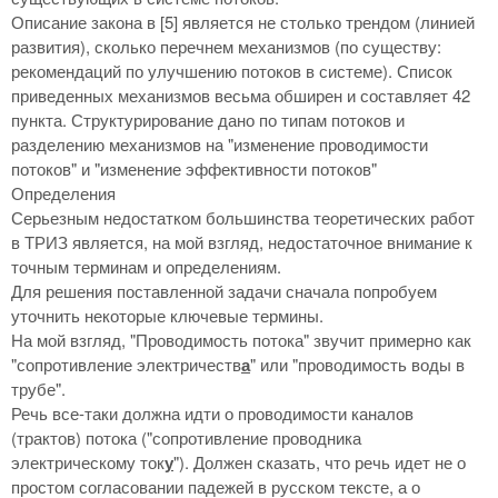
Описание закона в [5] является не столько трендом (линией
развития), сколько перечнем механизмов (по существу:
рекомендаций по улучшению потоков в системе). Список
приведенных механизмов весьма обширен и составляет 42
пункта. Структурирование дано по типам потоков и
разделению механизмов на "изменение проводимости
потоков" и "изменение эффективности потоков"
Определения
Серьезным недостатком большинства теоретических работ
в ТРИЗ является, на мой взгляд, недостаточное внимание к
точным терминам и определениям.
Для решения поставленной задачи сначала попробуем
уточнить некоторые ключевые термины.
На мой взгляд, "Проводимость потока" звучит примерно как
"сопротивление электричеств
а
" или "проводимость воды в
трубе".
Речь все-таки должна идти о проводимости каналов
(трактов) потока ("сопротивление проводника
электрическому ток
у
"). Должен сказать, что речь идет не о
простом согласовании падежей в русском тексте, а о