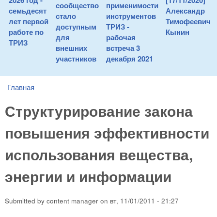
2026 год -
[17/11/2020]
сообщество
применимости
семьдесят
Александр
стало
инструментов
лет первой
Тимофеевич
доступным
ТРИЗ -
работе по
Кынин
для
рабочая
ТРИЗ
внешних
встреча 3
участников
декабря 2021
Главная
You are here
Структурирование закона
повышения эффективности
использования вещества,
энергии и информации
Submitted by
content manager
on
вт, 11/01/2011 - 21:27