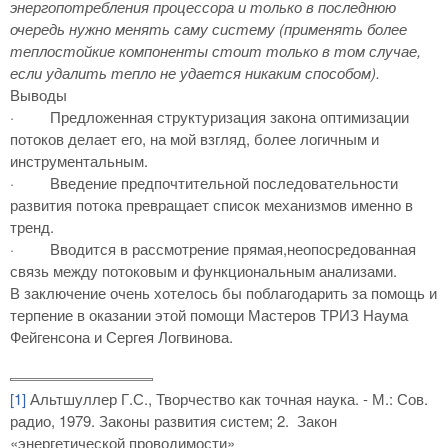
энергопотребления процессора и только в последнюю
очередь нужно менять саму систему (применять более
теплостойкие компоненты стоит только в том случае,
если удалить тепло не удается никаким способом).
Вывод
ы
·
Предложенная структуризация закона оптимизации
потоков делает его, на мой взгляд, более логичным и
инструментальным.
·
Введение предпочтительной последовательности
развития потока превращает список механизмов именно в
тренд.
·
Вводится в рассмотрение прямая,неопосредованная
связь между потоковым и функциональным анализами.
В заключение очень хотелось бы поблагодарить за помощь и
терпение в оказании этой помощи Мастеров ТРИЗ Наума
Фейгенсона и Сергея Логвинова.
[1]
Альтшуллер Г.С., Творчество как точная наука. - М.: Сов.
радио, 1979. Законы развития систем; 2. Закон
«энергетической проводимости»