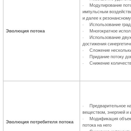
·
Модулирование поток
импульсным воздействи
и далее к резонансном
·
Использование град
Эволюция потока
·
Многократное испол
·
Использование двух
достижения синергетич
·
Сложение нескольки
·
Придание потоку д
·
Снижение количеств
·
Предварительное н
веществом, энергией и
·
Модификация объект
Эволюция потребителя потока
потока на него