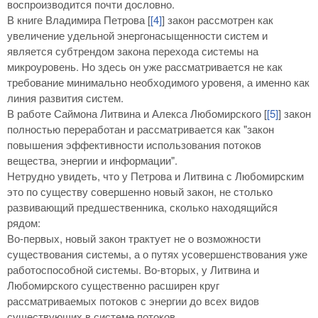
воспроизводится почти дословно.
В книге Владимира Петрова [
[4]
] закон рассмотрен как
увеличение удельной энергонасыщенности систем и
является субтрендом закона перехода системы на
микроуровень. Но здесь он уже рассматривается не как
требование минимально необходимого уровеня, а именно как
линия развития систем.
В работе Саймона Литвина и Алекса Любомирского [
[5]
] закон
полностью переработан и рассматривается как "закон
повышения эффективности использования потоков
вещества, энергии и информации".
Нетрудно увидеть, что у Петрова и Литвина с Любомирским
это по существу совершенно новый закон, не столько
развивающий предшественника, сколько находящийся
рядом:
Во-первых, новый закон трактует не о возможности
существования системы, а о путях усовершенствования уже
работоспособной системы. Во-вторых, у Литвина и
Любомирского существенно расширен круг
рассматриваемых потоков с энергии до всех видов
существующих в системе потоков.