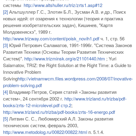
системы
http://www.altshuller.ru/triz/zrts1.asp#12
[2]
Альтшуллер Г.С., Злотин Б.Л., Зусман А.В. и др., Поиск
новых идей: от озарения к технологии (теория и практика
решения изобретательских задач), Кишинев, "Каpтя
Молдовеняскэ", 1989 г.
http://www.trizway.com/content/poisk_novih1.pdf
ч. 1, стр. 56
[3]
Юрий Петрович Саламатов, 1991-1996г. "Система Законов
Развития Техники (Основы Теории Развития Технических
Систем)".
http://www.trizminsk.org/e/21101440.htm
; Yuri
Salamatov, TRIZ: the Right Solution at the Right Time: a Guide to
Innovative Problem
Solving
http://vietnamwcm.files.wordpress.com/2008/07/inovative-
problem-solving.pdf
[4]
Владимир Петров, Серия статей «Законы развития
систем», 24 сентября 2002 г.
http
://www.trizland.ru/trizba/pdf-
books/zrts-12-microlevel.pdf стр.2
;
http://www.trizland.ru/trizba/pdf-books/zrts-16-energo.pdf
[5]
Литвин С. С., Любомирский А.Л. Законы развития
технических систем, февраль 2003,
http://www.metodolog.ru/00822/00822.html
п. 5.1.4.