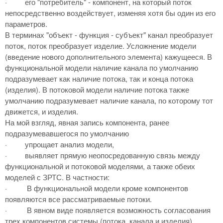
·
его "потребитель" - компонент, на который поток
непосредственно воздействует, изменяя хотя бы один из его
параметров.
В терминах "объект - функция - субъект" канал преобразует
поток, поток преобразует изделие. Усложнение модели
(введение нового дополнительного элемента) кажущееся. В
функциональной модели наличие канала по умолчанию
подразумевает как наличие потока, так и конца потока
(изделия). В потоковой модели наличие потока также
умолчанию подразумевает наличие канала, по которому тот
движется, и изделия.
На мой взгляд, явная запись компонента, ранее
подразумевавшегося по умолчанию
·
упрощает анализ модели,
·
выявляет прямую неопосредованную связь между
функциональной и потоковой моделями, а также обеих
моделей с ЗРТС. В частности:
·
В функциональной модели кроме компонентов
появляются все рассматриваемые потоки.
·
В явном виде появляется возможность согласования
трех компонентов системы (потока, канала и изделия),