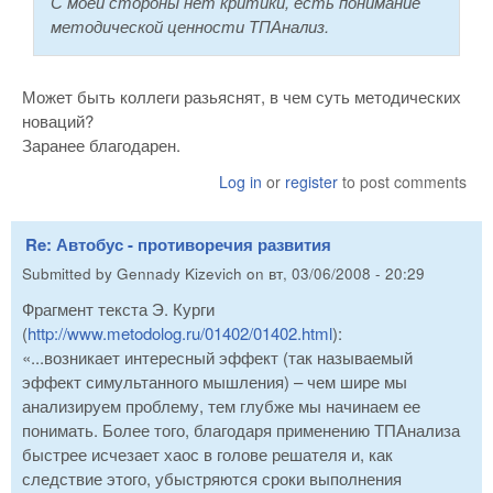
С моей стороны нет критики, есть понимание
методической ценности ТПАнализ.
Может быть коллеги разьяснят, в чем суть методических
новаций?
Заранее благодарен.
Log in
or
register
to post comments
Re: Автобус - противоречия развития
Submitted by
Gennady Kizevich
on
вт, 03/06/2008 - 20:29
Фрагмент текста Э. Курги
(
http://www.metodolog.ru/01402/01402.html
):
«...возникает интересный эффект (так называемый
эффект симультанного мышления) – чем шире мы
анализируем проблему, тем глубже мы начинаем ее
понимать. Более того, благодаря применению ТПАнализа
быстрее исчезает хаос в голове решателя и, как
следствие этого, убыстряются сроки выполнения