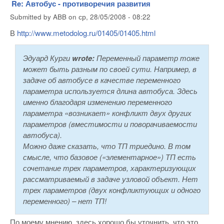
Re: Автобус - противоречия развития
Submitted by
ABB
on
ср, 28/05/2008 - 08:22
В
http://www.metodolog.ru/01405/01405.html
Эдуард Курги
wrote:
Переменный параметр тоже
может быть разным по своей сути. Например, в
задаче об автобусе в качестве переменного
параметра используется длина автобуса. Здесь
именно благодаря изменению переменного
параметра «возникает» конфликт двух других
параметров (вместимости и поворачиваемости
автобуса).
Можно даже сказать, что ТП триедино. В том
смысле, что базовое («элементарное») ТП есть
сочетание трех параметров, характеризующих
рассматриваемый в задаче узловой объект. Нет
трех параметров (двух конфликтующих и одного
переменного) – нет ТП!
По моему мнению, здесь хорошо бы уточнить, что это