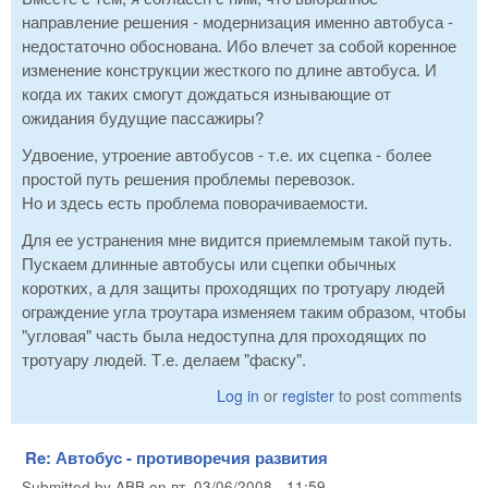
направление решения - модернизация именно автобуса -
недостаточно обоснована. Ибо влечет за собой коренное
изменение конструкции жесткого по длине автобуса. И
когда их таких смогут дождаться изнывающие от
ожидания будущие пассажиры?
Удвоение, утроение автобусов - т.е. их сцепка - более
простой путь решения проблемы перевозок.
Но и здесь есть проблема поворачиваемости.
Для ее устранения мне видится приемлемым такой путь.
Пускаем длинные автобусы или сцепки обычных
коротких, а для защиты проходящих по тротуару людей
ограждение угла троутара изменяем таким образом, чтобы
"угловая" часть была недоступна для проходящих по
тротуару людей. Т.е. делаем "фаску".
Log in
or
register
to post comments
Re: Автобус - противоречия развития
Submitted by
ABB
on
вт, 03/06/2008 - 11:59