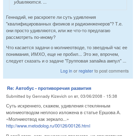
удивляются. ...
Геннадий, не раскроете ли суть удивления
"квалифицированных физиков и радиоинженеров"? Т.е.
они просто удивляются, или же что-то предлагаю
рассмотреть по-иному?
Что касается задачи о молниеотводе, то звездный час ее
понимания, ИМХО, еще не пробил... Это же, впрочем,
следует сказать и о задаче "Групповая запайка ампул" ...
Log in
or
register
to post comments
Re: Автобус - противоречия развития
Submitted by
Gennady Kizevich
on
вт, 03/06/2008 - 15:38
Суть искреннего, скажем, удивления стеклянным
молниеотводом неплохо изложена в статье Ершова А.
«Молниеотвод как зеркало...»
http://www.metodolog.ru/00126/00126.html
В этой стать есть понимание предмета, но отсутствует