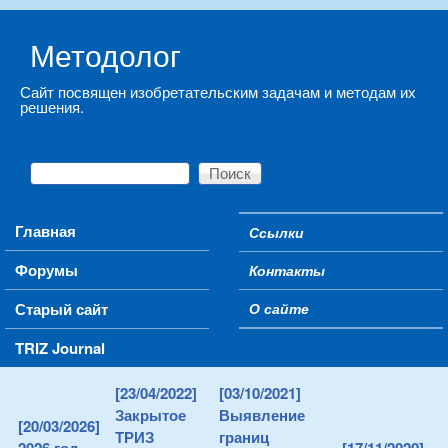
Skip to main content
Методолог
Сайт посвящен изобретательским задачам и методам их
решения.
Поиск
Форма поиска
Main menu
Главная
Ссылки
Secondary menu
Форумы
Контакты
Старый сайт
О сайте
TRIZ Journal
[23/04/2022]
[03/10/2021]
Закрытое
Выявление
[20/03/2026]
ТРИЗ
границ