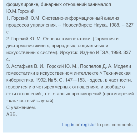
формулировке, бинарных отношений занимался
Ю.М.Горский.
1. Горский Ю.М. Системно-информационный анализ
процессов управления. -- Новосибирск: Наука, 1988. -- 327
с
2. Горский Ю. М. Основы гомеостатики. (Гармония и
дисгармония живых, природных, социальных и
искусственных систем). Иркутск: Изд-во ИГЭА, 1998. 337
с.
3. Астафьев В. И., Горский Ю. М., Поспелов Д. А. Модели
гомеостатики в искусственном интеллекте // Техническая
кибернетика. 1992. № 5. С. 147—153. - здесь, в частности,
говорится и о четырехмерных отношениях, и вообще о
сети отношений , т.е. n-арных противоречий (противоречий
- как частный случай)
С уважением.
ABB.
Log in
or
register
to post comments