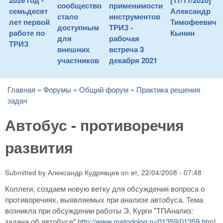
2026 год -
[17/11/2020]
сообщество
применимости
семьдесят
Александр
стало
инструментов
лет первой
Тимофеевич
доступным
ТРИЗ -
работе по
Кынин
для
рабочая
ТРИЗ
внешних
встреча 3
участников
декабря 2021
Главная
»
Форумы
»
Общий форум
»
Практика решения
You are here
задач
Автобус - противоречия
развития
Submitted by
Александр Кудрявцев
on
вт, 22/04/2008 - 07:48
Коллеги, создаем новую ветку для обсуждения вопроса о
противоречиях, выявляемых при анализе автобуса. Тема
возникла при обсуждении работы Э. Курги "ТПАнализ:
задача об автобусе"
http://www.metodolog.ru/01359/01359.html