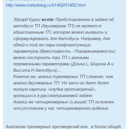
http://www.metodolog.ru/01402/01402.html
Эдуард Курги
wrote:
Представленное в задаче об
автобусе ТП (двухмерное ТП) не является
единственным ТП, которое можно выявить и
сформулировать для Автобуса. Например, для
одной и той же пары конфликтующих
параметров (Вместимость - Поворачиваемость)
можно построить три ТП с разными
переменными параметрами (Длина L, Ширина A и
Высота H Автобуса)...
Конечно же, анализ трехмерных ТП сложнее, чем
анализ двухмерных ТП. Но зато он дает более
полную картину «клубка противоречий»,
кроющихся в рассматриваемой задаче.
Анализ же четырехмерных (и выше) ТП осложнен
отсутствием у нас четырехмерного видения.
Анализом трехмерных противоречий или , в более общей