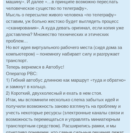
машину». И далее «…в принципе возможно переслать
человеческое существо по телеграфу».
Мысль о пересылке живого человека «по телеграфу»
оставим, уж больно жестоко будет выглядеть процесс
«сканирования». А куда девать оригинал, если копия уже
доставлена? Множество технических и этических
проблем…
Но вот идея виртуального рабочего места (сидя дома за
компьютером) – понемногу набирает силу и разгружает
транспорт.
Теперь вернемся в Автобус!
Оператор РВС:
1) Гибкий автобус длинною как маршрут «туда и обратно»
и замкнут в кольцо.
2) Короткий, двухколесный и ехать в нем стоя.
Итак, мы вспомнили несколько слегка забытых идей и
получили возможность заново взглянуть на проблему и
учесть некоторые ресурсы (электронные каналы связи и
возможность перемещаться и управлять миниатюрным
транспортным средством). Расширились рамки, и мы
отчетливо понимаем, что самые сильные решения лежат