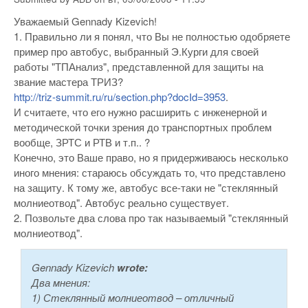
Уважаемый Gennady Kizevich!
1. Правильно ли я понял, что Вы не полностью одобряете
пример про автобус, выбранный Э.Курги для своей
работы "ТПАнализ", представленной для защиты на
звание мастера ТРИЗ?
http://triz-summit.ru/ru/section.php?docId=3953
.
И считаете, что его нужно расширить с инженерной и
методической точки зрения до транспортных проблем
вообще, ЗРТС и РТВ и т.п.. ?
Конечно, это Ваше право, но я придерживаюсь несколько
иного мнения: стараюсь обсуждать то, что представлено
на защиту. К тому же, автобус все-таки не "стеклянный
молниеотвод". Автобус реально существует.
2. Позвольте два слова про так называемый "стеклянный
молниеотвод".
Gennady Kizevich
wrote:
Два мнения:
1) Стеклянный молниеотвод – отличный