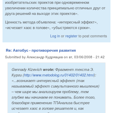
изобретательских проектов при одновременном
увеличении количества принципиально отличных друг от
друга решений на выходе этих проектов».
Ценность метода объявлена: «интересный эффект»,
«исчезает хаос в голове», «убыстряются сроки».
Log in
or
register
to post comments
Re: Автобус - противоречия развития
Submitted by
Александр Кудрявцев
on
вт, 03/06/2008 - 21:42
Gennady Kizevich
wrote:
Фрагмент текста Э.
Курги (
http://www.metodolog.ru/01402/01402.html
):
«...возникает интересный эффект (так
называемый эффект симультанного мышления)
– чем шире мы анализируем проблему, тем
глубже мы начинаем ее понимать. Более того,
благодаря применению ТПАнализа быстрее
исчезает хаос в голове решателя и, как