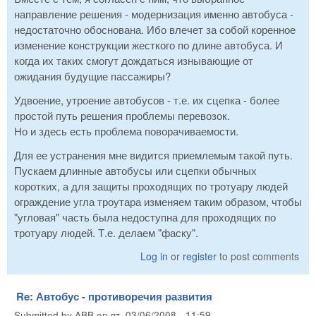
направление решения - модернизация именно автобуса -
недостаточно обоснована. Ибо влечет за собой коренное
изменение конструкции жесткого по длине автобуса. И
когда их таких смогут дождаться изнывающие от
ожидания будущие пассажиры?
Удвоение, утроение автобусов - т.е. их сцепка - более
простой путь решения проблемы перевозок.
Но и здесь есть проблема поворачиваемости.
Для ее устранения мне видится приемлемым такой путь.
Пускаем длинные автобусы или сцепки обычных
коротких, а для защиты проходящих по тротуару людей
ограждение угла троутара изменяем таким образом, чтобы
"угловая" часть была недоступна для проходящих по
тротуару людей. Т.е. делаем "фаску".
Log in
or
register
to post comments
Re: Автобус - противоречия развития
Submitted by
ABB
on
вт, 03/06/2008 - 11:59