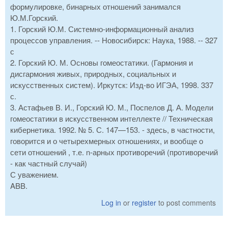
формулировке, бинарных отношений занимался
Ю.М.Горский.
1. Горский Ю.М. Системно-информационный анализ
процессов управления. -- Новосибирск: Наука, 1988. -- 327
с
2. Горский Ю. М. Основы гомеостатики. (Гармония и
дисгармония живых, природных, социальных и
искусственных систем). Иркутск: Изд-во ИГЭА, 1998. 337
с.
3. Астафьев В. И., Горский Ю. М., Поспелов Д. А. Модели
гомеостатики в искусственном интеллекте // Техническая
кибернетика. 1992. № 5. С. 147—153. - здесь, в частности,
говорится и о четырехмерных отношениях, и вообще о
сети отношений , т.е. n-арных противоречий (противоречий
- как частный случай)
С уважением.
ABB.
Log in
or
register
to post comments