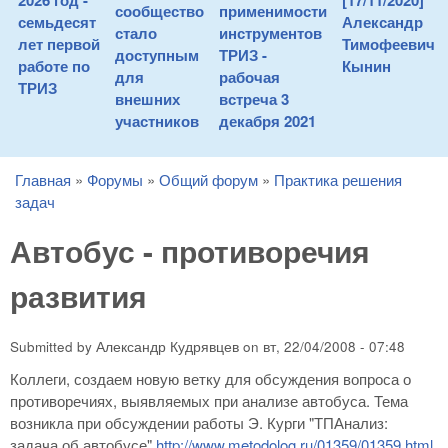
2026 год -
[17/11/2020]
сообщество
применимости
семьдесят
Александр
стало
инструментов
лет первой
Тимофеевич
доступным
ТРИЗ -
работе по
Кынин
для
рабочая
ТРИЗ
внешних
встреча 3
участников
декабря 2021
Главная
»
Форумы
»
Общий форум
»
Практика решения
You are here
задач
Автобус - противоречия
развития
Submitted by
Александр Кудрявцев
on
вт, 22/04/2008 - 07:48
Коллеги, создаем новую ветку для обсуждения вопроса о
противоречиях, выявляемых при анализе автобуса. Тема
возникла при обсуждении работы Э. Курги "ТПАнализ:
задача об автобусе"
http://www.metodolog.ru/01359/01359.html