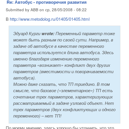
Re: Автобус - противоречия развития
Submitted by
ABB
on
ср, 28/05/2008 - 08:22
В
http://www.metodolog.ru/01405/01405.html
Эдуард Курги
wrote:
Переменный параметр тоже
может быть разным по своей сути. Например, в
задаче об автобусе в качестве переменного
параметра используется длина автобуса. Здесь
именно благодаря изменению переменного
параметра «возникает» конфликт двух других
параметров (вместимости и поворачиваемости
автобуса).
Можно даже сказать, что ТП триедино. В том
смысле, что базовое («элементарное») ТП есть
сочетание трех параметров, характеризующих
рассматриваемый в задаче узловой объект. Нет
трех параметров (двух конфликтующих и одного
переменного) – нет ТП!
По моему мнению, здесь хорошо бы уточнить, что это