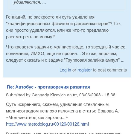
удивляются. ...
Геннадий, не раскроете ли суть удивления
"квалифицированных физиков и радиоинженеров"? Т.е.
они просто удивляются, или же что-то предлагаю
рассмотреть по-иному?
Что касается задачи о молниеотводе, то звездный час ее
понимания, ИМХО, еще не пробил... Это же, впрочем,
следует сказать и о задаче "Групповая запайка ампул" ...
Log in
or
register
to post comments
Re: Автобус - противоречия развития
Submitted by
Gennady Kizevich
on
вт, 03/06/2008 - 15:38
Суть искреннего, скажем, удивления стеклянным
молниеотводом неплохо изложена в статье Ершова А.
«Молниеотвод как зеркало...»
http://www.metodolog.ru/00126/00126.html
В этой стать есть понимание предмета, но отсутствует