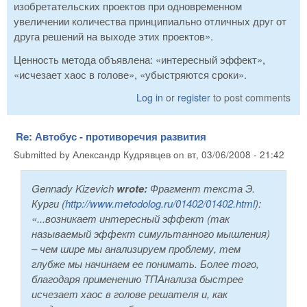
изобретательских проектов при одновременном
увеличении количества принципиально отличных друг от
друга решений на выходе этих проектов».
Ценность метода объявлена: «интересный эффект»,
«исчезает хаос в голове», «убыстряются сроки».
Log in
or
register
to post comments
Re: Автобус - противоречия развития
Submitted by
Александр Кудрявцев
on
вт, 03/06/2008 - 21:42
Gennady Kizevich
wrote:
Фрагмент текста Э.
Курги (
http://www.metodolog.ru/01402/01402.html
):
«...возникает интересный эффект (так
называемый эффект симультанного мышления)
– чем шире мы анализируем проблему, тем
глубже мы начинаем ее понимать. Более того,
благодаря применению ТПАнализа быстрее
исчезает хаос в голове решателя и, как