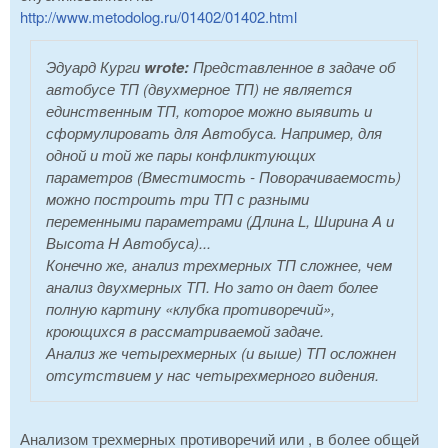
http://www.metodolog.ru/01402/01402.html
Эдуард Курги
wrote:
Представленное в задаче об
автобусе ТП (двухмерное ТП) не является
единственным ТП, которое можно выявить и
сформулировать для Автобуса. Например, для
одной и той же пары конфликтующих
параметров (Вместимость - Поворачиваемость)
можно построить три ТП с разными
переменными параметрами (Длина L, Ширина A и
Высота H Автобуса)...
Конечно же, анализ трехмерных ТП сложнее, чем
анализ двухмерных ТП. Но зато он дает более
полную картину «клубка противоречий»,
кроющихся в рассматриваемой задаче.
Анализ же четырехмерных (и выше) ТП осложнен
отсутствием у нас четырехмерного видения.
Анализом трехмерных противоречий или , в более общей