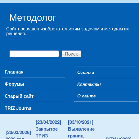
Skip to main content
Методолог
Сайт посвящен изобретательским задачам и методам их
решения.
Поиск
Форма поиска
Main menu
Главная
Ссылки
Secondary menu
Форумы
Контакты
Старый сайт
О сайте
TRIZ Journal
[23/04/2022]
[03/10/2021]
Закрытое
Выявление
[20/03/2026]
ТРИЗ
границ