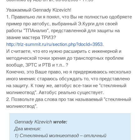
Уважаемый Gennady Kizevich!
1. Правильно ли я понял, что Вы не полностью одобряете
пример про автобус, выбранный Э.Курги для своей
работы "ТПАнализ", представленной для защиты на
звание мастера ТРИЗ?
http://triz-summit.ru/ru/section.php?docId=3953
.
И считаете, что его нужно расширить с инженерной и
методической точки зрения до транспортных проблем
вообще, ЗРТС и РТВ и т.п.. ?
Конечно, это Ваше право, но я придерживаюсь несколько
иного мнения: стараюсь обсуждать то, что представлено
на защиту. К тому же, автобус все-таки не "стеклянный
молниеотвод". Автобус реально существует.
2. Позвольте два слова про так называемый "стеклянный
молниеотвод".
Gennady Kizevich
wrote:
Два мнения:
1) Стеклянный молниеотвод – отличный