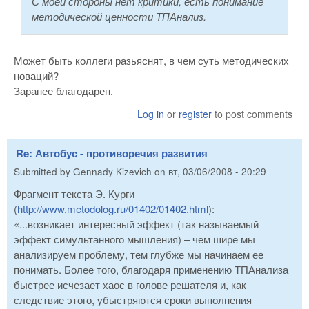
С моей стороны нет критики, есть понимание
методической ценности ТПАнализ.
Может быть коллеги разьяснят, в чем суть методических
новаций?
Заранее благодарен.
Log in
or
register
to post comments
Re: Автобус - противоречия развития
Submitted by
Gennady Kizevich
on
вт, 03/06/2008 - 20:29
Фрагмент текста Э. Курги
(
http://www.metodolog.ru/01402/01402.html
):
«...возникает интересный эффект (так называемый
эффект симультанного мышления) – чем шире мы
анализируем проблему, тем глубже мы начинаем ее
понимать. Более того, благодаря применению ТПАнализа
быстрее исчезает хаос в голове решателя и, как
следствие этого, убыстряются сроки выполнения