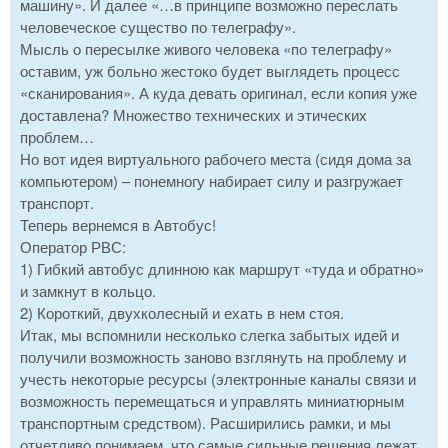
машину». И далее «…в принципе возможно переслать
человеческое существо по телеграфу».
Мысль о пересылке живого человека «по телеграфу»
оставим, уж больно жестоко будет выглядеть процесс
«сканирования». А куда девать оригинал, если копия уже
доставлена? Множество технических и этических
проблем…
Но вот идея виртуального рабочего места (сидя дома за
компьютером) – понемногу набирает силу и разгружает
транспорт.
Теперь вернемся в Автобус!
Оператор РВС:
1) Гибкий автобус длинною как маршрут «туда и обратно»
и замкнут в кольцо.
2) Короткий, двухколесный и ехать в нем стоя.
Итак, мы вспомнили несколько слегка забытых идей и
получили возможность заново взглянуть на проблему и
учесть некоторые ресурсы (электронные каналы связи и
возможность перемещаться и управлять миниатюрным
транспортным средством). Расширились рамки, и мы
отчетливо понимаем, что самые сильные решения лежат