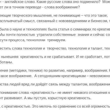
 - английское слово. Какие русские слова оно подменило? Мож
т ли в точном переводе - слова воображение?
еющие творческого мышления, не понимающие – что это такое, 
расплывчатый смысл, связанный с нововведениями и бизнесом, 
ыла о науке и технологиях была статья о семинарах по креатив
Мы почти полностью утратили собственные знания и сейчас соб
сути процесса, технологии тренируем.
стить слова технология и творчество, технология и талант, тех
 нынешняя креативность и не срабатывает. И не сработает, пото
ботаны.
ения (методики, техники) по развитию, например, воображения. Н
 такое воображение. А сегодняшним креативщикам – невозможно 
ства людей вряд ли дойдёт связь между талантом, воображени
понимание слова «креативность» не имеет никакого отношения к
нт развивают. А мы пустую, корыстную креативность.
й, с креативностью. Это мелочь по сравнению со всей огромно