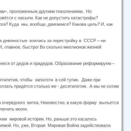
ьсам», проложенным другими поколениями. Но
орвётся с насыпи. Как не допустить катастрофы?
ога? Куда мы, вообще, двигаемся? Какова цель? И, как
к в девяностые взялись за перестройку в СССР – ни
И, главное, быстро! Во сколько миллионов жизней
ееся от дедов и прадедов. Образование реформируем –
ятилетия, чтобы заползти в сей тупик. Даже при
лзать придётся столько же - десятилетия. А мы не хотим
ю очередного витка. Неизвестно, в какую форму выльется
лючить мозги.
нии мировой истории. Но, раньше это касалось
лемой. Но, уже, Вторая Мировая Война задействовала