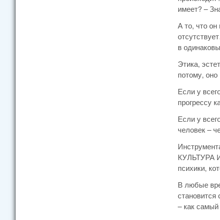
имеет? – Зн
А то, что о
отсутствует
в одинаковы
Этика, эсте
потому, оно
Если у всег
прогрессу к
Если у всег
человек – ч
Инструмента
КУЛЬТУРА И 
психики, ко
В любые вре
становится 
– как самый