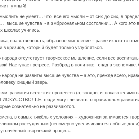
ачит, умный!
н мыслить не умеет… что все его мысли – от сих до сих, в пре
… высшие чувства - в эмбриональном состоянии… А кого это в
х школах учились.
тика, нравственность, образное мышление – разве их кто-то о
 и в кризисе, который будет только углубляться.
о народа отсутствует творческое мышление, если все воспита
аюк! Наступает регресс. Разброд в политике, спад в экономике.
о народа не развиты высшие чувства – а это, прежде всего, нра
еловеку хищный зверь.
ми развития всех этих процессов (а, заодно, и показателями н
ИСКУССТВО! Т.Е. люди могут не знать о правильном развитии 
торые сознательно не развиваются.
мена, в самых тяжёлых условиях – художники занимаются творче
слишком рассудочным (непомерно увеличиваются лобные доли),
 утончённый творческий процесс.