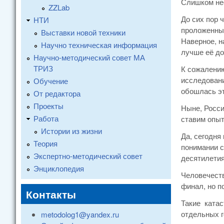
Слишком не
ZZLab
До сих пор 
НТИ
проложенные
Выставки новой техники
Наверное, н
Научно техническая информация
лучше её д
Научно-методический совет МА
ТРИЗ
К сожалению
исследовани
Обучение
обошлась э
От редактора
Проекты
Ныне, Росси
Работа
ставим опыт
Истории из жизни
Да, сегодня
Теория
понимании с
Экспертно-методический совет
десятилетия
Энциклопедия
Человечеств
финал, но п
Контакты
Такие катас
отдельных г
metodolog1@yandex.ru