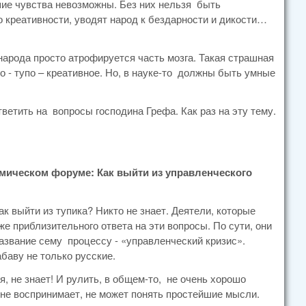
шие чувства невозможны. Без них нельзя быть
о креативности, уводят народ к бездарности и дикости…
народа просто атрофируется часть мозга. Такая страшная
о - тупо – креативное. Но, в науке-то должны быть умные
етить на вопросы господина Грефа. Как раз на эту тему.
мическом форуме: Как выйти из управленческого
к выйти из тупика? Никто не знает. Деятели, которые
аже приблизительного ответа на эти вопросы. По сути, они
азвание сему процессу - «управленческий кризис».
баву не только русские.
, не знает! И рулить, в общем-то, не очень хорошо
о не воспринимает, не может понять простейшие мысли.