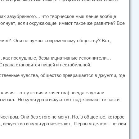
делах зазубренного… что творческое мышление вообще
олнует, если окружающие имеют такое же развитие? Все
тменял? Они не нужны современному обществу? Вот,
ны, как послушные, безынициативные исполнители…
 Страна становится нищей и нестабильной.
вственные чувства, общество превращается в джунгли, где
аличия – отсутствия и качества) всегда служили
мозга. Но культура и искусство подтягивают те части
ством. Они без этого не могут. Но, в обществе, которое
 искусство и культура исчезают. Первым делом – поэзия