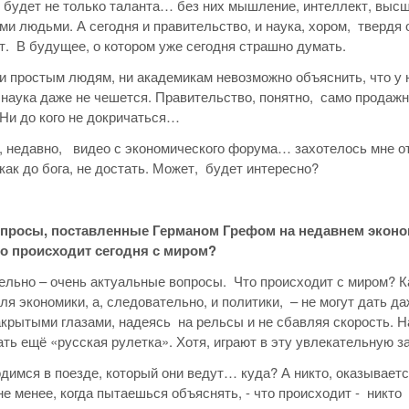
 будет не только таланта… без них мышление, интеллект, выс
и людьми. А сегодня и правительство, и наука, хором, твердя 
т. В будущее, о котором уже сегодня страшно думать.
ни простым людям, ни академикам невозможно объяснить, что у 
 наука даже не чешется. Правительство, понятно, само продажн
Ни до кого не докричаться…
 недавно, видео с экономического форума… захотелось мне отв
 как до бога, не достать. Может, будет интересно?
опросы, поставленные Германом Грефом на недавнем эконо
что происходит сегодня с миром?
ельно – очень актуальные вопросы. Что происходит с миром? Ка
уля экономики, а, следовательно, и политики, – не могут дать д
акрытыми глазами, надеясь на рельсы и не сбавляя скорость. Н
ть ещё «русская рулетка». Хотя, играют в эту увлекательную за
димся в поезде, который они ведут… куда? А никто, оказывается
не менее, когда пытаешься объяснять, - что происходит - никт