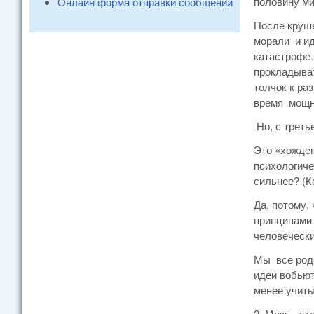
половину ми
Онлайн форма отправки сообщений
После круше
морали и ид
катастрофе…
прокладыват
толчок к ра
время мощно
Но, с треть
Это «хожден
психологич
сильнее? (К
Да, потому,
принципами
человечески
Мы все родо
идеи вобьют
менее учиты
2. Мозг – э