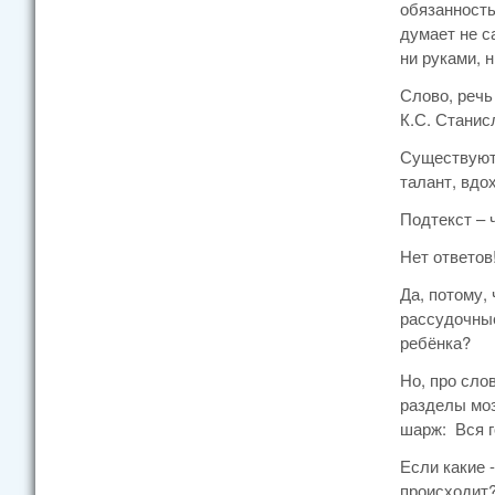
обязанность
думает не с
ни руками, 
Слово, речь
К.С. Станис
Существуют 
талант, вдо
Подтекст – 
Нет ответов
Да, потому,
рассудочные
ребёнка?
Но, про сло
разделы мо
шарж: Вся г
Если какие 
происходит?