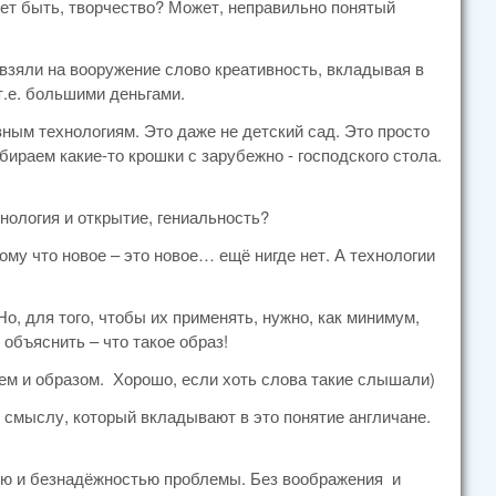
ет быть, творчество? Может, неправильно понятый
взяли на вооружение слово креативность, вкладывая в
т.е. большими деньгами.
ным технологиям. Это даже не детский сад. Это просто
ираем какие-то крошки с зарубежно - господского стола.
нология и открытие, гениальность?
му что новое – это новое… ещё нигде нет. А технологии
о, для того, чтобы их применять, нужно, как минимум,
объяснить – что такое образ!
ем и образом. Хорошо, если хоть слова такие слышали)
 смыслу, который вкладывают в это понятие англичане.
стью и безнадёжностью проблемы. Без воображения и