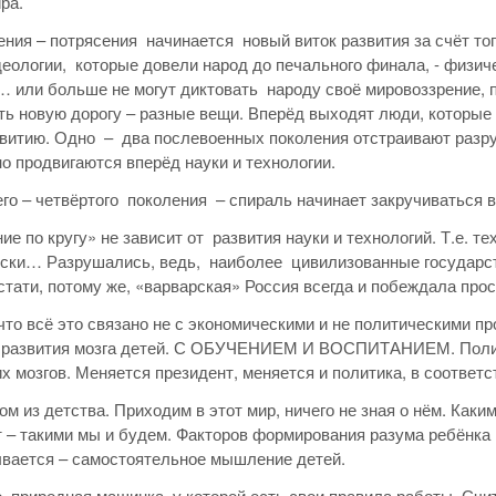
ра.
ния – потрясения начинается новый виток развития за счёт тог
еологии, которые довели народ до печального финала, - физи
 или больше не могут диктовать народу своё мировоззрение, п
ь новую дорогу – разные вещи. Вперёд выходят люди, которые 
звитию. Одно – два послевоенных поколения отстраивают разру
 продвигаются вперёд науки и технологии.
его – четвёртого поколения – спираль начинает закручиваться в
ие по кругу» не зависит от развития науки и технологий. Т.е. т
ески… Разрушались, ведь, наиболее цивилизованные государс
стати, потому же, «варварская» Россия всегда и побеждала про
 что всё это связано не с экономическими и не политическими п
 развития мозга детей. С ОБУЧЕНИЕМ И ВОСПИТАНИЕМ. Полити
х мозгов. Меняется президент, меняется и политика, в соответст
м из детства. Приходим в этот мир, ничего не зная о нём. Каким
 – такими мы и будем. Факторов формирования разума ребёнка 
вается – самостоятельное мышление детей.
то природная машинка, у которой есть свои правила работы. Сч