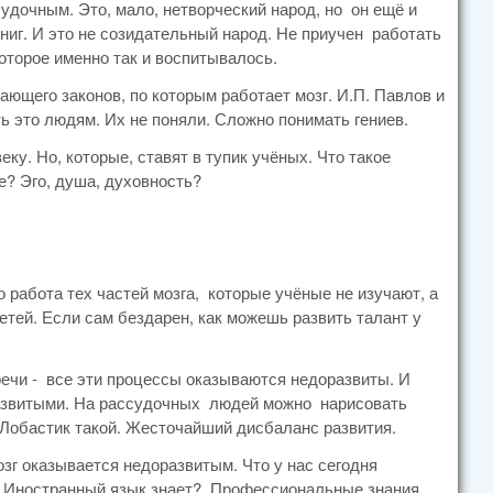
судочным. Это, мало, нетворческий народ, но он ещё и
книг. И это не созидательный народ. Не приучен работать
оторое именно так и воспитывалось.
ающего законов, по которым работает мозг. И.П. Павлов и
ь это людям. Их не поняли. Сложно понимать гениев.
. Но, которые, ставят в тупик учёных. Что такое
е? Эго, душа, духовность?
 работа тех частей мозга, которые учёные не изучают, а
етей. Если сам бездарен, как можешь развить талант у
 речи - все эти процессы оказываются недоразвиты. И
развитыми. На рассудочных людей можно нарисовать
 Лобастик такой. Жесточайший дисбаланс развития.
зг оказывается недоразвитым. Что у нас сегодня
т? Иностранный язык знает? Профессиональные знания