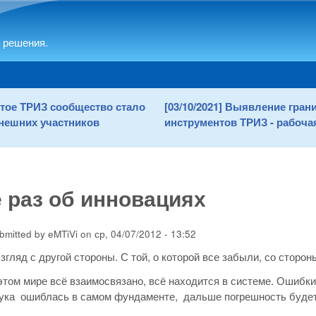
Skip to main content
 решения.
рытое ТРИЗ сообщество стало
[03/10/2021] Выявление гра
нешних участников
инструментов ТРИЗ - рабочая
 раз об инновациях
bmitted by
eMTiVi
on
ср, 04/07/2012 - 13:52
Взгляд с другой стороны. С той, о которой все забыли, со сторон
этом мире всё взаимосвязано, всё находится в системе. Ошибки
ука ошиблась в самом фундаменте, дальше погрешность будет 