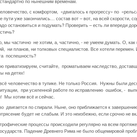
стандартно по нынешним временам.
человечество, с комфортом, «двигалось к прогрессу» по «рел
 пути уже закончились… состав вот – вот, на всей скорости, с
адо остановиться и подумать? Проверить – есть ли впереди дор
остичь?
, мы частично не хотим, а, частично, - не умеем думать. О, ка
й, ни планов, ни толковых специалистов. Все хотели перемен. 
та поспешность?
ю приватизируем, считайте, проматываем наследство, доставш
ы на детях!
 всё человечество в тупике. Не только Россия. Нужны были дес
итуации, при усиленной работе по исправлению ошибок, - выпо
! Мы хотим всё и сейчас.
о двигается по спирали. Ныне, оно приближается к завершени
отрясение будет не слабым. И это неизбежно, если срочно не вк
трофические процессы происходили регулярно на всем протяже
осударств. Падение Древнего Рима не было общемировой проб