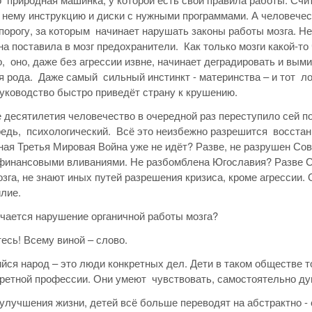
 нему инструкцию и диски с нужными программами. А человечес
порогу, за которым начинает нарушать законы работы мозга. Н
а поставила в мозг предохранители. Как только мозги какой-т
, оно, даже без агрессии извне, начинает деградировать и вым
 рода. Даже самый сильный инстинкт - материнства – и тот ло
уководство быстро приведёт страну к крушению.
 десятилетия человечество в очередной раз переступило сей пор
едь, психологический. Всё это неизбежно разрешится восстан
ая Третья Мировая Война уже не идёт? Разве, не разрушен Сов
инансовыми вливаниями. Не разбомблена Югославия? Разве Ср
озга, не знают иных путей разрешения кризиса, кроме агрессии.
илие.
чается нарушение органичной работы мозга?
есь! Всему виной – слово.
ся народ – это люди конкретных дел. Дети в таком обществе
ретной профессии. Они умеют чувствовать, самостоятельно дум
 улучшения жизни, детей всё больше переводят на абстрактно -