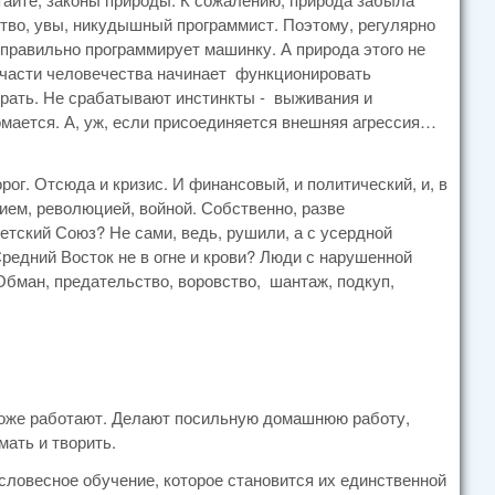
тво, увы, никудышный программист. Поэтому, регулярно
еправильно программирует машинку. А природа этого не
о части человечества начинает функционировать
ирать. Не срабатывают инстинкты - выживания и
мается. А, уж, если присоединяется внешняя агрессия…
ог. Отсюда и кризис. И финансовый, и политический, и, в
ием, революцией, войной. Собственно, разве
етский Союз? Не сами, ведь, рушили, а с усердной
едний Восток не в огне и крови? Люди с нарушенной
 Обман, предательство, воровство, шантаж, подкуп,
 тоже работают. Делают посильную домашнюю работу,
ать и творить.
 словесное обучение, которое становится их единственной