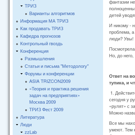
фантазии не
ТРИЗ
полноценным
Варианты алгоритмов
детей уводя
Информация МА ТРИЗ
И никому - 
Как продавать ТРИЗ
проблема, а
Кафедра прогнозов
люди? Увы! 
Контрольный гвоздь
Посмотрела,
Конференция
Но, до него,
Размышления
Статьи и письма "Методологу"
Форумы и конференции
Ответ на в
ASIA TRIZCON2009
тупика, и 
«Теория и практика решения
1. Действит
задач на предприятиях»
сегодня у р
Москва 2009
«рулят» с з
ТРИЗ Фест 2009
Можно назва
Литература
Все мы нахо
Люди
умеют. Тем 
zzLab