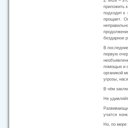
приложить к
подходит к 
прощает. Он
неправильно
продолжения
бездарное р
В последние
первую очер
необъявленн
помощью и ф
органикой м
угрозы, нас
В чём заклю
Не удивляйт
Развивающий
учатся конк
Но, по мере