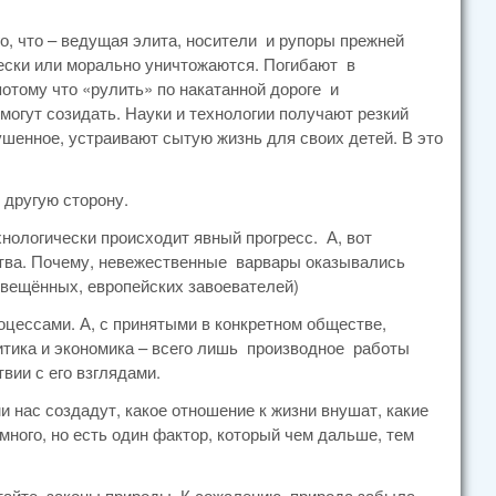
о, что – ведущая элита, носители и рупоры прежней
чески или морально уничтожаются. Погибают в
отому что «рулить» по накатанной дороге и
могут созидать. Науки и технологии получают резкий
шенное, устраивают сытую жизнь для своих детей. В это
 другую сторону.
ехнологически происходит явный прогресс. А, вот
тва. Почему, невежественные варвары оказывались
свещённых, европейских завоевателей)
роцессами. А, с принятыми в конкретном обществе,
ка и экономика – всего лишь производное работы
вии с его взглядами.
и нас создадут, какое отношение к жизни внушат, какие
много, но есть один фактор, который чем дальше, тем
итайте, законы природы. К сожалению, природа забыла