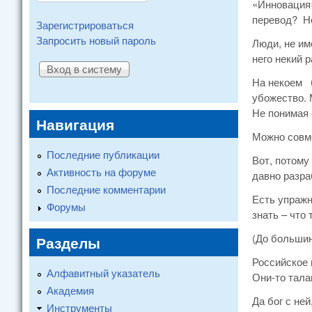
«Инновация»
перевод? Не
Зарегистрироваться
Запросить новый пароль
Люди, не им
него некий 
На некоем б
убожество. 
Не понимая 
Навигация
Можно совме
Последние публикации
Вот, потому
Активность на форуме
давно разра
Последние комментарии
Есть упражн
Форумы
знать – что
(До большин
Разделы
Российское 
Алфавитный указатель
Они-то тала
Академия
Да бог с не
Инструменты