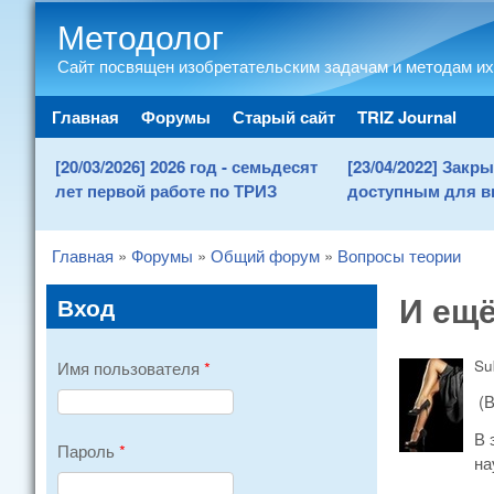
Методолог
Сайт посвящен изобретательским задачам и методам их
Main menu
Главная
Форумы
Старый сайт
TRIZ Journal
[20/03/2026] 2026 год - семьдесят
[23/04/2022] Зак
лет первой работе по ТРИЗ
доступным для в
Главная
»
Форумы
»
Общий форум
»
Вопросы теории
You are here
И ещё
Вход
Su
Имя пользователя
*
(
В 
Пароль
*
на