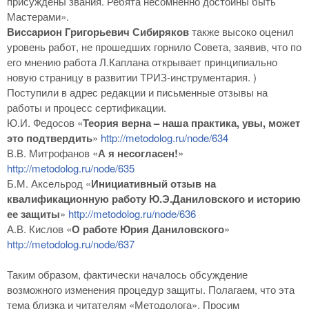
присуждены звания. Ребята несомненно достойны быть
Мастерами».
Виссарион Григорьевич Сибиряков
также высоко оценил
уровень работ, не прошедших горнило Совета, заявив, что по
его мнению работа Л.Каплана открывает принципиально
новую страницу в развитии ТРИЗ-инструментария. )
Поступили в адрес редакции и письменные отзывы на
работы и процесс сертификации.
Ю.И. Федосов «
Теория верна – наша практика, увы, может
это подтвердить
»
http://metodolog.ru/node/634
В.В. Митрофанов «
А я несогласен!
»
http://metodolog.ru/node/635
Б.М. Аксельрод «
Инициативный отзыв на
квалификационную работу Ю.Э.Даниловского и историю
ее защиты
»
http://metodolog.ru/node/636
А.В. Кислов «
О работе Юрия Даниловского
»
http://metodolog.ru/node/637
Таким образом, фактически началось обсуждение
возможного изменения процедур защиты. Полагаем, что эта
тема близка и читателям «Методолога». Просим