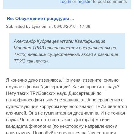
Log in
or
register
to post comments
Re: Обсуждение процедуры ...
Submitted by
Lynx
on
пт, 06/08/2010 - 17:36
Александр Кудрявцев
wrote:
Квалификация
Мастер ТРИЗ присваивается специалистам по
ТРИЗ, внесшим существенный вклад в развитие
ТРИЗ как науки».
Я конечно дико извиняюсь. Но меня, извините, сильно
смущает форма "диссертации". Каких, простите, наук?
Нету таких ТРИЗовских наук. Диссертаций по
натурфилософии нынче не защищают. А по сравнению с
существующим корпусом научного знания ТРИЗ является
алхимией. Она не гуманитарная дисциплина. И не точная
наука. Черт знает что она такое. Доктора фмн или
кандидата филологии (по некоторому направлению) я
понять могу. Попробуйте сослаться на "диссертации