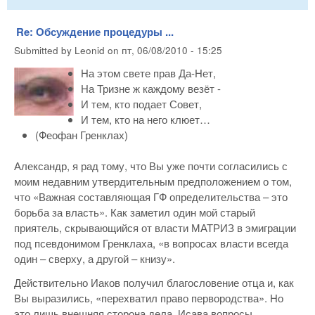
Re: Обсуждение процедуры ...
Submitted by
Leonid
on
пт, 06/08/2010 - 15:25
На этом свете прав Да-Нет,
На Тризне ж каждому везёт -
И тем, кто подает Совет,
И тем, кто на него клюет…
(Феофан Гренклах)
Александр, я рад тому, что Вы уже почти согласились с
моим недавним утвердительным предположением о том,
что «Важная составляющая ГФ определительства – это
борьба за власть». Как заметил один мой старый
приятель, скрывающийся от власти МАТРИЗ в эмиграции
под псевдонимом Гренклаха, «в вопросах власти всегда
один – сверху, а другой – книзу».
Действительно Иаков получил благословение отца и, как
Вы выразились, «перехватил право первородства». Но
это лишь внешняя сторона дела. Исава вопросы