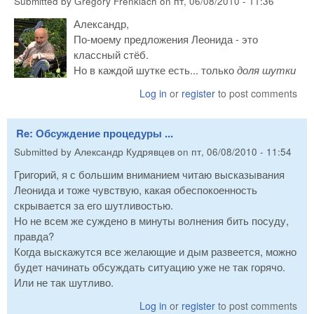
Submitted by
Gregory Frenklach
on
пт, 06/08/2010 - 11:36
Александр,
По-моему предложения Леонида - это
классный стёб.
Но в каждой шутке есть... только
доля шутки
Log in
or
register
to post comments
Re: Обсуждение процедуры ...
Submitted by
Александр Кудрявцев
on
пт, 06/08/2010 - 11:54
Григорий, я с большим вниманием читаю высказывания
Леонида и тоже чувствую, какая обеспокоенность
скрывается за его шутливостью.
Но не всем же суждено в минуты волнения бить посуду,
правда?
Когда выскажутся все желающие и дым развеется, можно
будет начинать обсуждать ситуацию уже не так горячо.
Или не так шутливо.
Log in
or
register
to post comments