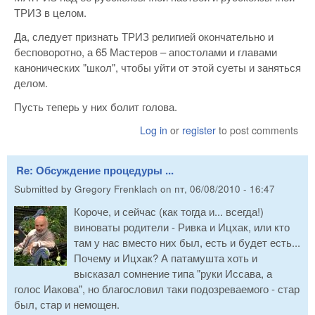
ТРИЗ в целом.
Да, следует признать ТРИЗ религией окончательно и
бесповоротно, а 65 Мастеров – апостолами и главами
канонических "школ", чтобы уйти от этой суеты и заняться
делом.
Пусть теперь у них болит голова.
Log in
or
register
to post comments
Re: Обсуждение процедуры ...
Submitted by
Gregory Frenklach
on
пт, 06/08/2010 - 16:47
Короче, и сейчас (как тогда и... всегда!)
виноваты родители - Ривка и Ицхак, или кто
там у нас вместо них был, есть и будет есть...
Почему и Ицхак? А патамушта хоть и
высказал сомнение типа "руки Иссава, а
голос Иакова", но благословил таки подозреваемого - стар
был, стар и немощен.