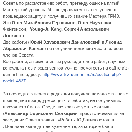
Совета по рассмотрению работ, претендующих на пятый,
Мастерский уровень. Мы поздравляем коллег, успешно
прошедших защиту и получивших звание Мастера ТРИЗ.
Это
Олег Михайлович Герасимов, Олег Наумович
Фейгенсон, Young-Ju Kang, Сергей Анатольевич
Логвинов
.
Две работы (
Юрий Эдуардович Даниловский и Леонид
Абрамович Каплан
) не получили должного числа голосов
членов Совета.
Все работы, а также отзывы руководителей работ, научных
консультантов и рецензентов можно посмотреть на сайте triz-
summit по адресу:
http://www.triz-summit.ru/ru/section.php?
docId=4637
За последнюю неделю редакция получила немало отзывов о
прошедшей процедуре защиты и работах, не получивших
проходного балла. Среди них краткие устные отзывы
(
Александр Борисович Селюцкий
, присутствовавший на
заседании Совета заявил: «Работы Ю.Даниловского и
Л.Каплана выглядят не хуже чем те, за которые были