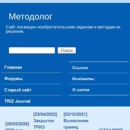
Skip to main content
Методолог
Сайт посвящен изобретательским задачам и методам их
решения.
Поиск
Форма поиска
Main menu
Главная
Ссылки
Secondary menu
Форумы
Контакты
Старый сайт
О сайте
TRIZ Journal
[23/04/2022]
[03/10/2021]
Закрытое
Выявление
[20/03/2026]
ТРИЗ
границ