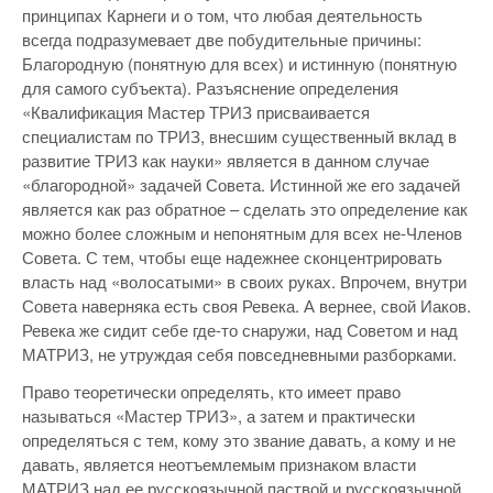
принципах Карнеги и о том, что любая деятельность
всегда подразумевает две побудительные причины:
Благородную (понятную для всех) и истинную (понятную
для самого субъекта). Разъяснение определения
«Квалификация Мастер ТРИЗ присваивается
специалистам по ТРИЗ, внесшим существенный вклад в
развитие ТРИЗ как науки» является в данном случае
«благородной» задачей Совета. Истинной же его задачей
является как раз обратное – сделать это определение как
можно более сложным и непонятным для всех не-Членов
Совета. С тем, чтобы еще надежнее сконцентрировать
власть над «волосатыми» в своих руках. Впрочем, внутри
Совета наверняка есть своя Ревека. А вернее, свой Иаков.
Ревека же сидит себе где-то снаружи, над Советом и над
МАТРИЗ, не утруждая себя повседневными разборками.
Право теоретически определять, кто имеет право
называться «Мастер ТРИЗ», а затем и практически
определяться с тем, кому это звание давать, а кому и не
давать, является неотъемлемым признаком власти
МАТРИЗ над ее русскоязычной паствой и русскоязычной