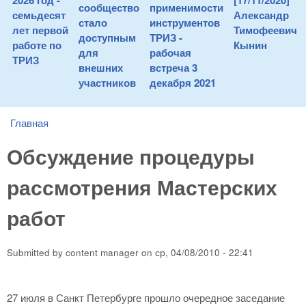
2026 год -
[17/11/2020]
сообщество
применимости
семьдесят
Александр
стало
инструментов
лет первой
Тимофеевич
доступным
ТРИЗ -
работе по
Кынин
для
рабочая
ТРИЗ
внешних
встреча 3
участников
декабря 2021
Главная
You are here
Обсуждение процедуры
рассмотрения Мастерских
работ
Submitted by
content manager
on
ср, 04/08/2010 - 22:41
27 июля в Санкт Петербурге прошло очередное заседание