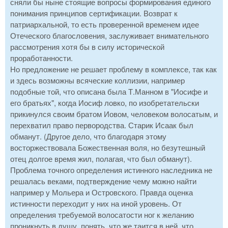
сняли бы ныне стоящие вопросы формирования единого
понимания принципов сертификации. Возврат к
патриархальной, то есть проверенной временем идее
Отеческого благословения, заслуживает внимательного
рассмотрения хотя бы в силу исторической
проработанности.
Но предложение не решает проблему в комплексе, так как
и здесь возможны всяческие коллизии, например
подобные той, что описана была Т.Манном в "Иосифе и
его братьях", когда Иосиф ловко, по изобретательски
прикинулся своим братом Иовом, человеком волосатым, и
перехватил право первородства. Старик Исаак был
обманут. (Другое дело, что благодаря этому
восторжествовала Божественная воля, но безутешный
отец долгое время жил, полагая, что был обманут).
Проблема точного определения истинного наследника не
решалась веками, подтверждение чему можно найти
например у Мольера и Островского. Правда оценка
истинности переходит у них на иной уровень. От
определения требуемой волосатости ног к желанию
проникнуть в душу, понять, что же таится в ней, что