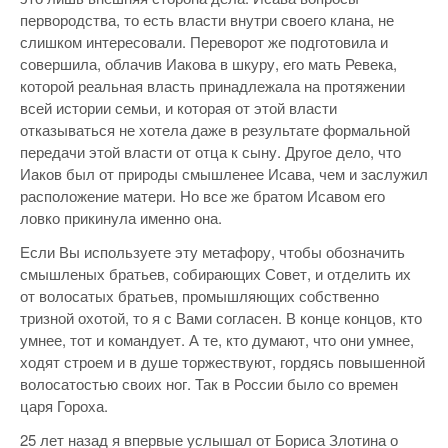
первородства, то есть власти внутри своего клана, не
слишком интересовали. Переворот же подготовила и
совершила, облачив Иакова в шкуру, его мать Ревека,
которой реальная власть принадлежала на протяжении
всей истории семьи, и которая от этой власти
отказываться не хотела даже в результате формальной
передачи этой власти от отца к сыну. Другое дело, что
Иаков был от природы смышленее Исава, чем и заслужил
расположение матери. Но все же братом Исавом его
ловко прикинула именно она.
Если Вы используете эту метафору, чтобы обозначить
смышленых братьев, собирающих Совет, и отделить их
от волосатых братьев, промышляющих собственно
тризной охотой, то я с Вами согласен. В конце концов, кто
умнее, тот и командует. А те, кто думают, что они умнее,
ходят строем и в душе торжествуют, гордясь повышенной
волосатостью своих ног. Так в России было со времен
царя Гороха.
25 лет назад я впервые услышал от Бориса Злотина о