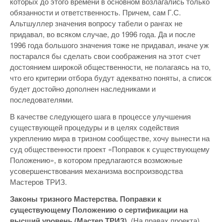
которых до этого времени в основном возлагались только
обязанности и ответственность. Причем, сам Г.С.
Альтшуллер значения вопросу табели о рангах не
придавал, во всяком случае, до 1996 года. Да и после
1996 года большого значения тоже не придавал, иначе уж
постарался бы сделать свои соображения на этот счет
достоянием широкой общественности, не полагаясь на то,
что его критерии отбора будут адекватно поняты, а список
будет достойно дополнен наследниками и
последователями.
В качестве следующего шага в процессе улучшения
существующей процедуры и в целях содействия
укреплению мира в тризном сообществе, хочу вынести на
суд общественности проект «Поправок к существующему
Положению», в котором предлагаются возможные
усовершенствования механизма воспроизводства
Мастеров ТРИЗ.
Законы тризного Мастерства. Поправки к
существующему Положению о сертификации на
высший уровень (Мастер ТРИЗ).
(На правах проекта)