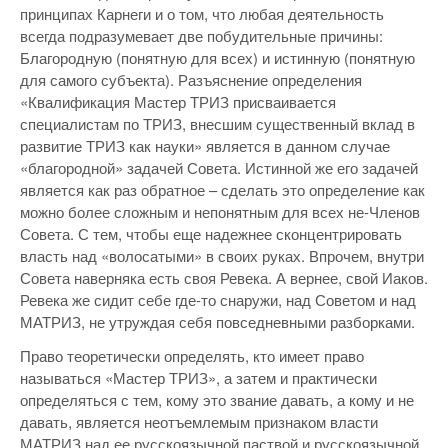
принципах Карнеги и о том, что любая деятельность
всегда подразумевает две побудительные причины:
Благородную (понятную для всех) и истинную (понятную
для самого субъекта). Разъяснение определения
«Квалификация Мастер ТРИЗ присваивается
специалистам по ТРИЗ, внесшим существенный вклад в
развитие ТРИЗ как науки» является в данном случае
«благородной» задачей Совета. Истинной же его задачей
является как раз обратное – сделать это определение как
можно более сложным и непонятным для всех не-Членов
Совета. С тем, чтобы еще надежнее сконцентрировать
власть над «волосатыми» в своих руках. Впрочем, внутри
Совета наверняка есть своя Ревека. А вернее, свой Иаков.
Ревека же сидит себе где-то снаружи, над Советом и над
МАТРИЗ, не утруждая себя повседневными разборками.
Право теоретически определять, кто имеет право
называться «Мастер ТРИЗ», а затем и практически
определяться с тем, кому это звание давать, а кому и не
давать, является неотъемлемым признаком власти
МАТРИЗ над ее русскоязычной паствой и русскоязычной