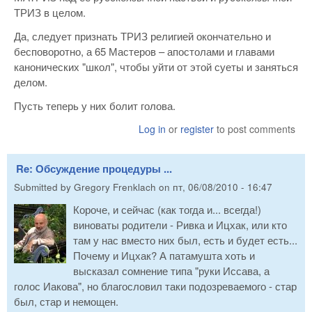
ТРИЗ в целом.
Да, следует признать ТРИЗ религией окончательно и
бесповоротно, а 65 Мастеров – апостолами и главами
канонических "школ", чтобы уйти от этой суеты и заняться
делом.
Пусть теперь у них болит голова.
Log in
or
register
to post comments
Re: Обсуждение процедуры ...
Submitted by
Gregory Frenklach
on
пт, 06/08/2010 - 16:47
Короче, и сейчас (как тогда и... всегда!)
виноваты родители - Ривка и Ицхак, или кто
там у нас вместо них был, есть и будет есть...
Почему и Ицхак? А патамушта хоть и
высказал сомнение типа "руки Иссава, а
голос Иакова", но благословил таки подозреваемого - стар
был, стар и немощен.