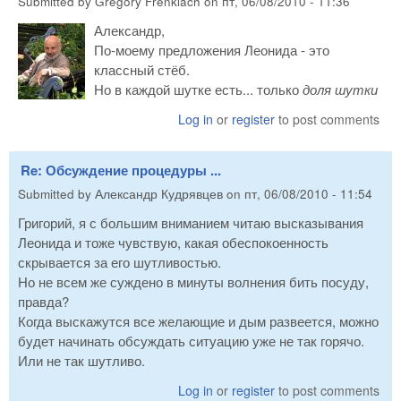
Submitted by
Gregory Frenklach
on
пт, 06/08/2010 - 11:36
Александр,
По-моему предложения Леонида - это
классный стёб.
Но в каждой шутке есть... только
доля шутки
Log in
or
register
to post comments
Re: Обсуждение процедуры ...
Submitted by
Александр Кудрявцев
on
пт, 06/08/2010 - 11:54
Григорий, я с большим вниманием читаю высказывания
Леонида и тоже чувствую, какая обеспокоенность
скрывается за его шутливостью.
Но не всем же суждено в минуты волнения бить посуду,
правда?
Когда выскажутся все желающие и дым развеется, можно
будет начинать обсуждать ситуацию уже не так горячо.
Или не так шутливо.
Log in
or
register
to post comments