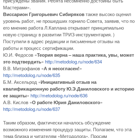
присуждены звания. Ребята несомненно достойны быть
Мастерами».
Виссарион Григорьевич Сибиряков
также высоко оценил
уровень работ, не прошедших горнило Совета, заявив, что по
его мнению работа Л.Каплана открывает принципиально
новую страницу в развитии ТРИЗ-инструментария. )
Поступили в адрес редакции и письменные отзывы на
работы и процесс сертификации.
Ю.И. Федосов «
Теория верна – наша практика, увы, может
это подтвердить
»
http://metodolog.ru/node/634
В.В. Митрофанов «
А я несогласен!
»
http://metodolog.ru/node/635
Б.М. Аксельрод «
Инициативный отзыв на
квалификационную работу Ю.Э.Даниловского и историю
ее защиты
»
http://metodolog.ru/node/636
А.В. Кислов «
О работе Юрия Даниловского
»
http://metodolog.ru/node/637
Таким образом, фактически началось обсуждение
возможного изменения процедур защиты. Полагаем, что эта
тема близка и читателям «Методолога». Просим