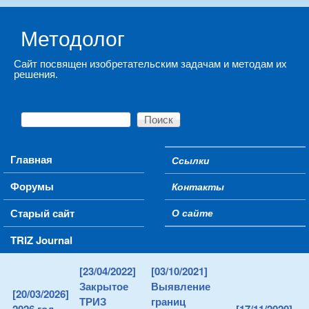
Skip to main content
Методолог
Сайт посвящен изобретательским задачам и методам их
решения.
Поиск
Форма поиска
Main menu
Главная
Ссылки
Secondary menu
Форумы
Контакты
Старый сайт
О сайте
TRIZ Journal
[23/04/2022]
[03/10/2021]
Закрытое
Выявление
[20/03/2026]
ТРИЗ
границ