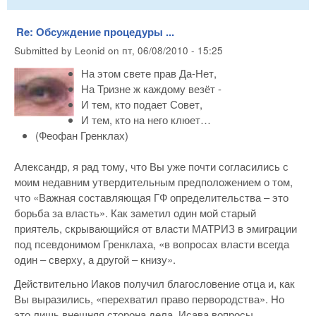
Re: Обсуждение процедуры ...
Submitted by
Leonid
on
пт, 06/08/2010 - 15:25
На этом свете прав Да-Нет,
На Тризне ж каждому везёт -
И тем, кто подает Совет,
И тем, кто на него клюет…
(Феофан Гренклах)
Александр, я рад тому, что Вы уже почти согласились с
моим недавним утвердительным предположением о том,
что «Важная составляющая ГФ определительства – это
борьба за власть». Как заметил один мой старый
приятель, скрывающийся от власти МАТРИЗ в эмиграции
под псевдонимом Гренклаха, «в вопросах власти всегда
один – сверху, а другой – книзу».
Действительно Иаков получил благословение отца и, как
Вы выразились, «перехватил право первородства». Но
это лишь внешняя сторона дела. Исава вопросы