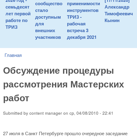
2026 год -
[17/11/2020]
сообщество
применимости
семьдесят
Александр
стало
инструментов
лет первой
Тимофеевич
доступным
ТРИЗ -
работе по
Кынин
для
рабочая
ТРИЗ
внешних
встреча 3
участников
декабря 2021
Главная
You are here
Обсуждение процедуры
рассмотрения Мастерских
работ
Submitted by
content manager
on
ср, 04/08/2010 - 22:41
27 июля в Санкт Петербурге прошло очередное заседание