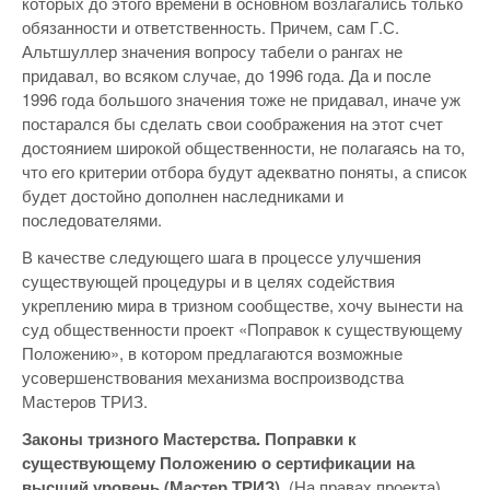
которых до этого времени в основном возлагались только
обязанности и ответственность. Причем, сам Г.С.
Альтшуллер значения вопросу табели о рангах не
придавал, во всяком случае, до 1996 года. Да и после
1996 года большого значения тоже не придавал, иначе уж
постарался бы сделать свои соображения на этот счет
достоянием широкой общественности, не полагаясь на то,
что его критерии отбора будут адекватно поняты, а список
будет достойно дополнен наследниками и
последователями.
В качестве следующего шага в процессе улучшения
существующей процедуры и в целях содействия
укреплению мира в тризном сообществе, хочу вынести на
суд общественности проект «Поправок к существующему
Положению», в котором предлагаются возможные
усовершенствования механизма воспроизводства
Мастеров ТРИЗ.
Законы тризного Мастерства. Поправки к
существующему Положению о сертификации на
высший уровень (Мастер ТРИЗ).
(На правах проекта)