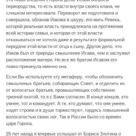
первородства, то есть власти внутри своего клана, не
слишком интересовали. Переворот же подготовила и
совершила, облачив Иакова в шкуру, его мать Ревека,
которой реальная власть принадлежала на протяжении
всей истории семьи, и которая от этой власти
отказываться не хотела даже в результате формальной
передачи этой власти от отца к сыну. Другое дело, что
Иаков был от природы смышленее Исава, чем и заслужил
расположение матери. Но все же братом Исавом его
ловко прикинула именно она.
Если Вы используете эту метафору, чтобы обозначить
смышленых братьев, собирающих Совет, и отделить их
от волосатых братьев, промышляющих собственно
тризной охотой, то я с Вами согласен. В конце концов, кто
умнее, тот и командует. А те, кто думают, что они умнее,
ходят строем и в душе торжествуют, гордясь повышенной
волосатостью своих ног. Так в России было со времен
царя Гороха.
25 лет назад я впервые услышал от Бориса Злотина о