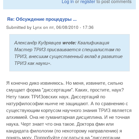
Log in
or
register
to post comments
Re: Обсуждение процедуры ...
Submitted by
Lynx
on
пт, 06/08/2010 - 17:36
Александр Кудрявцев
wrote:
Квалификация
Мастер ТРИЗ присваивается специалистам по
ТРИЗ, внесшим существенный вклад в развитие
ТРИЗ как науки».
Я конечно дико извиняюсь. Но меня, извините, сильно
смущает форма "диссертации". Каких, простите, наук?
Нету таких ТРИЗовских наук. Диссертаций по
натурфилософии нынче не защищают. А по сравнению с
существующим корпусом научного знания ТРИЗ является
алхимией. Она не гуманитарная дисциплина. И не точная
наука. Черт знает что она такое. Доктора фмн или
кандидата филологии (по некоторому направлению) я
понять могу. Попробуйте сослаться на "диссертации