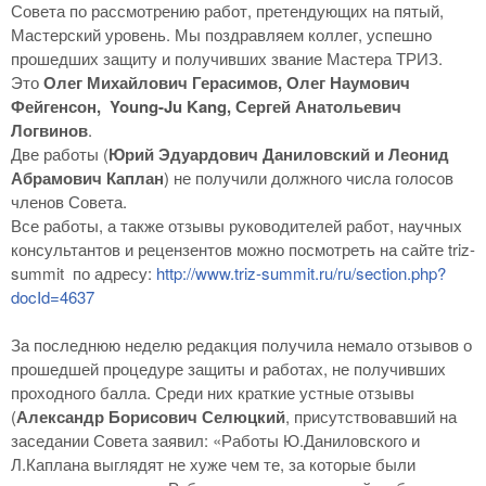
Совета по рассмотрению работ, претендующих на пятый,
Мастерский уровень. Мы поздравляем коллег, успешно
прошедших защиту и получивших звание Мастера ТРИЗ.
Это
Олег Михайлович Герасимов, Олег Наумович
Фейгенсон, Young-Ju Kang, Сергей Анатольевич
Логвинов
.
Две работы (
Юрий Эдуардович Даниловский и Леонид
Абрамович Каплан
) не получили должного числа голосов
членов Совета.
Все работы, а также отзывы руководителей работ, научных
консультантов и рецензентов можно посмотреть на сайте triz-
summit по адресу:
http://www.triz-summit.ru/ru/section.php?
docId=4637
За последнюю неделю редакция получила немало отзывов о
прошедшей процедуре защиты и работах, не получивших
проходного балла. Среди них краткие устные отзывы
(
Александр Борисович Селюцкий
, присутствовавший на
заседании Совета заявил: «Работы Ю.Даниловского и
Л.Каплана выглядят не хуже чем те, за которые были