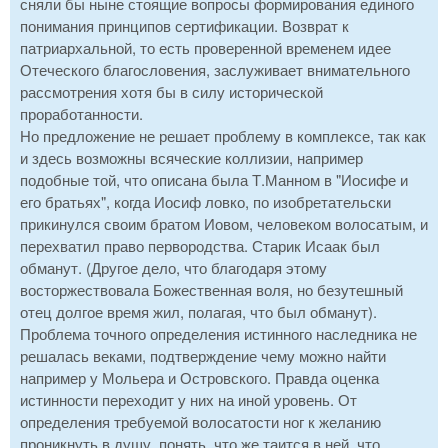
сняли бы ныне стоящие вопросы формирования единого
понимания принципов сертификации. Возврат к
патриархальной, то есть проверенной временем идее
Отеческого благословения, заслуживает внимательного
рассмотрения хотя бы в силу исторической
проработанности.
Но предложение не решает проблему в комплексе, так как
и здесь возможны всяческие коллизии, например
подобные той, что описана была Т.Манном в "Иосифе и
его братьях", когда Иосиф ловко, по изобретательски
прикинулся своим братом Иовом, человеком волосатым, и
перехватил право первородства. Старик Исаак был
обманут. (Другое дело, что благодаря этому
восторжествовала Божественная воля, но безутешный
отец долгое время жил, полагая, что был обманут).
Проблема точного определения истинного наследника не
решалась веками, подтверждение чему можно найти
например у Мольера и Островского. Правда оценка
истинности переходит у них на иной уровень. От
определения требуемой волосатости ног к желанию
проникнуть в душу, понять, что же таится в ней, что