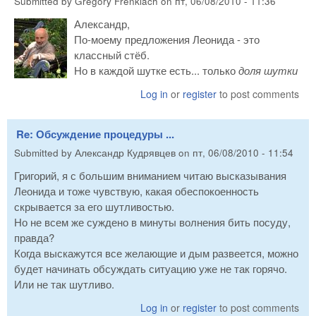
Submitted by
Gregory Frenklach
on
пт, 06/08/2010 - 11:36
Александр,
По-моему предложения Леонида - это
классный стёб.
Но в каждой шутке есть... только
доля шутки
Log in
or
register
to post comments
Re: Обсуждение процедуры ...
Submitted by
Александр Кудрявцев
on
пт, 06/08/2010 - 11:54
Григорий, я с большим вниманием читаю высказывания
Леонида и тоже чувствую, какая обеспокоенность
скрывается за его шутливостью.
Но не всем же суждено в минуты волнения бить посуду,
правда?
Когда выскажутся все желающие и дым развеется, можно
будет начинать обсуждать ситуацию уже не так горячо.
Или не так шутливо.
Log in
or
register
to post comments