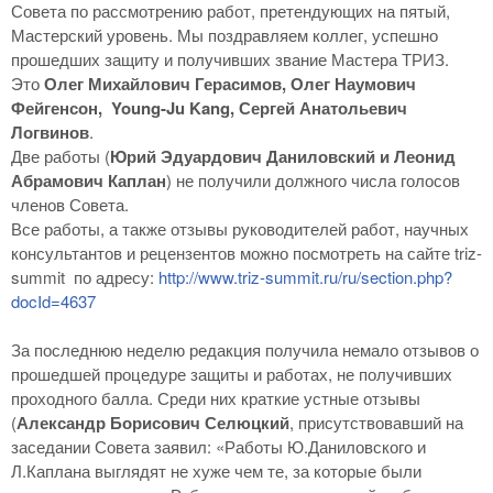
Совета по рассмотрению работ, претендующих на пятый,
Мастерский уровень. Мы поздравляем коллег, успешно
прошедших защиту и получивших звание Мастера ТРИЗ.
Это
Олег Михайлович Герасимов, Олег Наумович
Фейгенсон, Young-Ju Kang, Сергей Анатольевич
Логвинов
.
Две работы (
Юрий Эдуардович Даниловский и Леонид
Абрамович Каплан
) не получили должного числа голосов
членов Совета.
Все работы, а также отзывы руководителей работ, научных
консультантов и рецензентов можно посмотреть на сайте triz-
summit по адресу:
http://www.triz-summit.ru/ru/section.php?
docId=4637
За последнюю неделю редакция получила немало отзывов о
прошедшей процедуре защиты и работах, не получивших
проходного балла. Среди них краткие устные отзывы
(
Александр Борисович Селюцкий
, присутствовавший на
заседании Совета заявил: «Работы Ю.Даниловского и
Л.Каплана выглядят не хуже чем те, за которые были