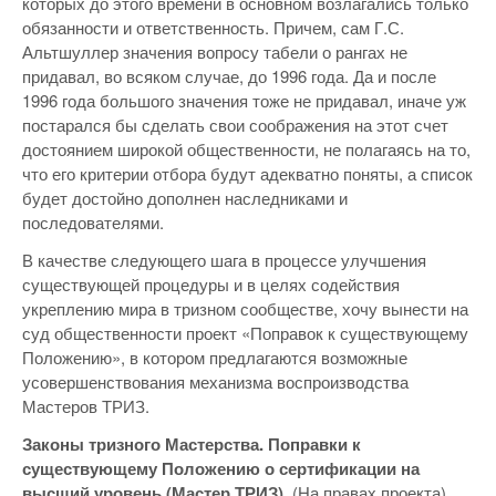
которых до этого времени в основном возлагались только
обязанности и ответственность. Причем, сам Г.С.
Альтшуллер значения вопросу табели о рангах не
придавал, во всяком случае, до 1996 года. Да и после
1996 года большого значения тоже не придавал, иначе уж
постарался бы сделать свои соображения на этот счет
достоянием широкой общественности, не полагаясь на то,
что его критерии отбора будут адекватно поняты, а список
будет достойно дополнен наследниками и
последователями.
В качестве следующего шага в процессе улучшения
существующей процедуры и в целях содействия
укреплению мира в тризном сообществе, хочу вынести на
суд общественности проект «Поправок к существующему
Положению», в котором предлагаются возможные
усовершенствования механизма воспроизводства
Мастеров ТРИЗ.
Законы тризного Мастерства. Поправки к
существующему Положению о сертификации на
высший уровень (Мастер ТРИЗ).
(На правах проекта)