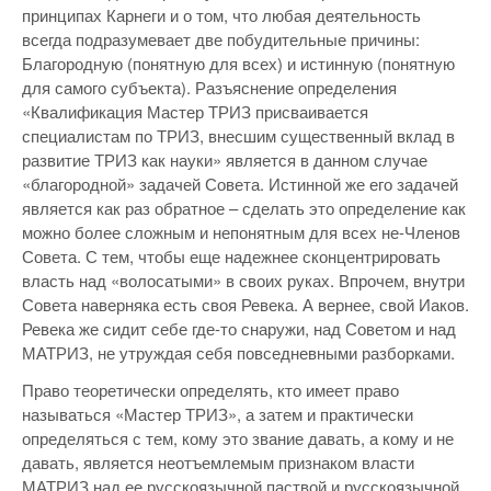
принципах Карнеги и о том, что любая деятельность
всегда подразумевает две побудительные причины:
Благородную (понятную для всех) и истинную (понятную
для самого субъекта). Разъяснение определения
«Квалификация Мастер ТРИЗ присваивается
специалистам по ТРИЗ, внесшим существенный вклад в
развитие ТРИЗ как науки» является в данном случае
«благородной» задачей Совета. Истинной же его задачей
является как раз обратное – сделать это определение как
можно более сложным и непонятным для всех не-Членов
Совета. С тем, чтобы еще надежнее сконцентрировать
власть над «волосатыми» в своих руках. Впрочем, внутри
Совета наверняка есть своя Ревека. А вернее, свой Иаков.
Ревека же сидит себе где-то снаружи, над Советом и над
МАТРИЗ, не утруждая себя повседневными разборками.
Право теоретически определять, кто имеет право
называться «Мастер ТРИЗ», а затем и практически
определяться с тем, кому это звание давать, а кому и не
давать, является неотъемлемым признаком власти
МАТРИЗ над ее русскоязычной паствой и русскоязычной