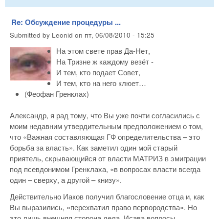
Re: Обсуждение процедуры ...
Submitted by
Leonid
on
пт, 06/08/2010 - 15:25
На этом свете прав Да-Нет,
На Тризне ж каждому везёт -
И тем, кто подает Совет,
И тем, кто на него клюет…
(Феофан Гренклах)
Александр, я рад тому, что Вы уже почти согласились с
моим недавним утвердительным предположением о том,
что «Важная составляющая ГФ определительства – это
борьба за власть». Как заметил один мой старый
приятель, скрывающийся от власти МАТРИЗ в эмиграции
под псевдонимом Гренклаха, «в вопросах власти всегда
один – сверху, а другой – книзу».
Действительно Иаков получил благословение отца и, как
Вы выразились, «перехватил право первородства». Но
это лишь внешняя сторона дела. Исава вопросы