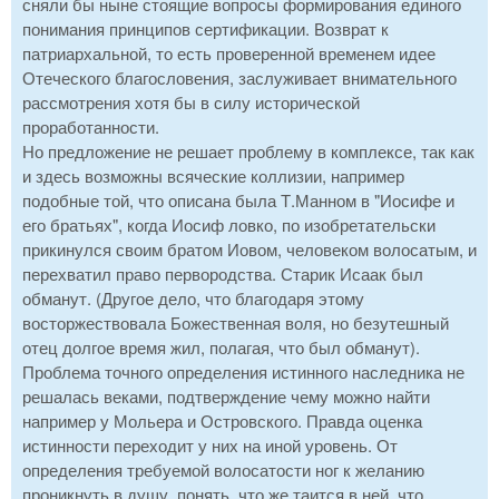
сняли бы ныне стоящие вопросы формирования единого
понимания принципов сертификации. Возврат к
патриархальной, то есть проверенной временем идее
Отеческого благословения, заслуживает внимательного
рассмотрения хотя бы в силу исторической
проработанности.
Но предложение не решает проблему в комплексе, так как
и здесь возможны всяческие коллизии, например
подобные той, что описана была Т.Манном в "Иосифе и
его братьях", когда Иосиф ловко, по изобретательски
прикинулся своим братом Иовом, человеком волосатым, и
перехватил право первородства. Старик Исаак был
обманут. (Другое дело, что благодаря этому
восторжествовала Божественная воля, но безутешный
отец долгое время жил, полагая, что был обманут).
Проблема точного определения истинного наследника не
решалась веками, подтверждение чему можно найти
например у Мольера и Островского. Правда оценка
истинности переходит у них на иной уровень. От
определения требуемой волосатости ног к желанию
проникнуть в душу, понять, что же таится в ней, что