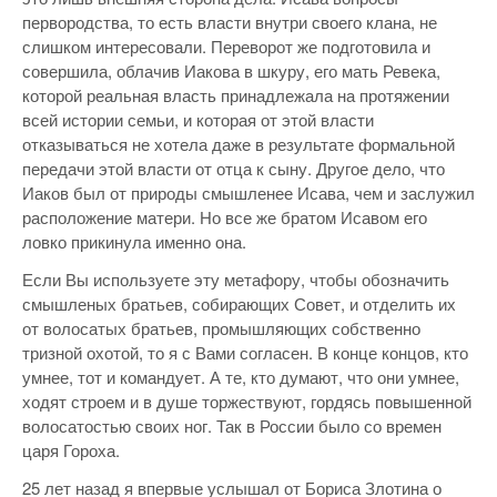
первородства, то есть власти внутри своего клана, не
слишком интересовали. Переворот же подготовила и
совершила, облачив Иакова в шкуру, его мать Ревека,
которой реальная власть принадлежала на протяжении
всей истории семьи, и которая от этой власти
отказываться не хотела даже в результате формальной
передачи этой власти от отца к сыну. Другое дело, что
Иаков был от природы смышленее Исава, чем и заслужил
расположение матери. Но все же братом Исавом его
ловко прикинула именно она.
Если Вы используете эту метафору, чтобы обозначить
смышленых братьев, собирающих Совет, и отделить их
от волосатых братьев, промышляющих собственно
тризной охотой, то я с Вами согласен. В конце концов, кто
умнее, тот и командует. А те, кто думают, что они умнее,
ходят строем и в душе торжествуют, гордясь повышенной
волосатостью своих ног. Так в России было со времен
царя Гороха.
25 лет назад я впервые услышал от Бориса Злотина о