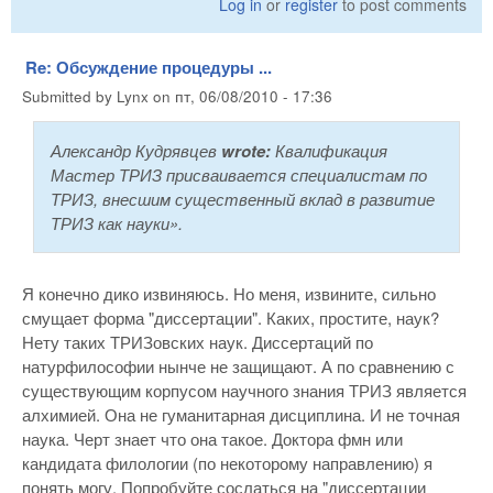
Log in
or
register
to post comments
Re: Обсуждение процедуры ...
Submitted by
Lynx
on
пт, 06/08/2010 - 17:36
Александр Кудрявцев
wrote:
Квалификация
Мастер ТРИЗ присваивается специалистам по
ТРИЗ, внесшим существенный вклад в развитие
ТРИЗ как науки».
Я конечно дико извиняюсь. Но меня, извините, сильно
смущает форма "диссертации". Каких, простите, наук?
Нету таких ТРИЗовских наук. Диссертаций по
натурфилософии нынче не защищают. А по сравнению с
существующим корпусом научного знания ТРИЗ является
алхимией. Она не гуманитарная дисциплина. И не точная
наука. Черт знает что она такое. Доктора фмн или
кандидата филологии (по некоторому направлению) я
понять могу. Попробуйте сослаться на "диссертации