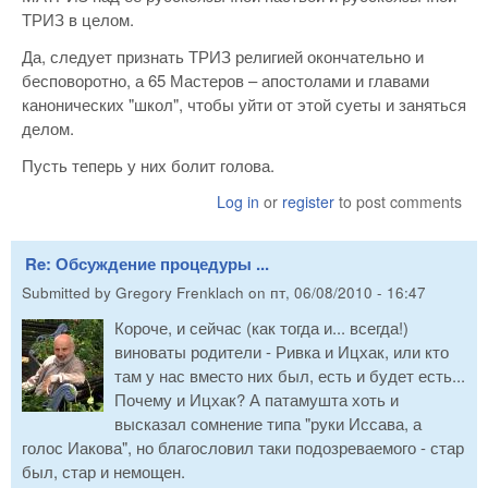
ТРИЗ в целом.
Да, следует признать ТРИЗ религией окончательно и
бесповоротно, а 65 Мастеров – апостолами и главами
канонических "школ", чтобы уйти от этой суеты и заняться
делом.
Пусть теперь у них болит голова.
Log in
or
register
to post comments
Re: Обсуждение процедуры ...
Submitted by
Gregory Frenklach
on
пт, 06/08/2010 - 16:47
Короче, и сейчас (как тогда и... всегда!)
виноваты родители - Ривка и Ицхак, или кто
там у нас вместо них был, есть и будет есть...
Почему и Ицхак? А патамушта хоть и
высказал сомнение типа "руки Иссава, а
голос Иакова", но благословил таки подозреваемого - стар
был, стар и немощен.