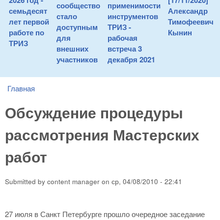
2026 год -
[17/11/2020]
сообщество
применимости
семьдесят
Александр
стало
инструментов
лет первой
Тимофеевич
доступным
ТРИЗ -
работе по
Кынин
для
рабочая
ТРИЗ
внешних
встреча 3
участников
декабря 2021
Главная
You are here
Обсуждение процедуры
рассмотрения Мастерских
работ
Submitted by
content manager
on
ср, 04/08/2010 - 22:41
27 июля в Санкт Петербурге прошло очередное заседание