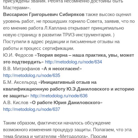
присуждены звания. Ребята несомненно достойны быть
Мастерами».
Виссарион Григорьевич Сибиряков
также высоко оценил
уровень работ, не прошедших горнило Совета, заявив, что по
его мнению работа Л.Каплана открывает принципиально
новую страницу в развитии ТРИЗ-инструментария. )
Поступили в адрес редакции и письменные отзывы на
работы и процесс сертификации.
Ю.И. Федосов «
Теория верна – наша практика, увы, может
это подтвердить
»
http://metodolog.ru/node/634
В.В. Митрофанов «
А я несогласен!
»
http://metodolog.ru/node/635
Б.М. Аксельрод «
Инициативный отзыв на
квалификационную работу Ю.Э.Даниловского и историю
ее защиты
»
http://metodolog.ru/node/636
А.В. Кислов «
О работе Юрия Даниловского
»
http://metodolog.ru/node/637
Таким образом, фактически началось обсуждение
возможного изменения процедур защиты. Полагаем, что эта
тема близка и читателям «Методолога». Просим