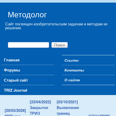
Skip to main content
Методолог
Сайт посвящен изобретательским задачам и методам их
решения.
Поиск
Форма поиска
Main menu
Главная
Ссылки
Secondary menu
Форумы
Контакты
Старый сайт
О сайте
TRIZ Journal
[23/04/2022]
[03/10/2021]
Закрытое
Выявление
[20/03/2026]
ТРИЗ
границ