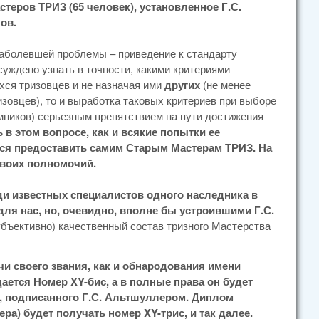
теров ТРИЗ (65 человек), установленное Г.С.
ов.
 наболевшей проблемы – приведение к стандарту
уждено узнать в точности, какими критериями
ся тризовцев и не назначая ими
других
(не менее
зовцев), то и выработка таковых критериев при выборе
мников) серьезным препятствием на пути достижения
 в этом вопросе, как и всякие попытки ее
ся предоставить самим Старым Мастерам ТРИЗ. На
своих полномочий.
ди известных специалистов одного наследника в
ля нас, но, очевидно, вполне бы устроившими Г.С.
субъективно) качественный состав тризного Мастерства
и своего звания, как и обнародования имени
ается Номер XY-бис, а в полные права он будет
а, подписанного Г.С. Альтшуллером. Диплом
а) будет получать номер XY-трис, и так далее.