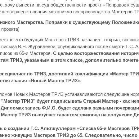
е, хочу вынести на суд общественности проект «Поправок к с
 усовершенствования механизма воспроизводства Мастеров Т
изного Мастерства. Поправки к существующему Положению 
 проекта)
естно, что будущих Мастеров ТРИЗ назначил - открыл, воспита
 письма В.Н. Журавлевой, опубликованного после смерти Г.С. А
писок из 65-и Мастеров.
С целью восторжествования историч
там ТРИЗ, указанным в этом списке, дополнительно почетн
специалист по ТРИЗ, достигший квалификации «Мастер ТРИ
ется звания «Новый Мастер ТРИЗ».
пломов Новых Мастеров ТРИЗ устанавливаются следующие нор
 "Мастер ТРИЗ" будет подписывать Старый Мастер - как не
х Дипломах запись Ф.И.О. будет сделана разными почерками
 Мастер ТРИЗ выступает гарантом тризовца на получение 
ь о создании Г.С. Альтшуллером «Списка 65-и Мастеров ТРИ
нно живущих Мастеров ТРИЗ до 65. Следовательно, число