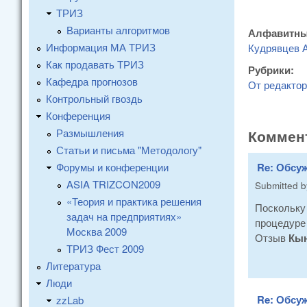
ТРИЗ
Варианты алгоритмов
Алфавитны
Информация МА ТРИЗ
Кудрявцев А
Как продавать ТРИЗ
Рубрики:
Кафедра прогнозов
От редакто
Контрольный гвоздь
Конференция
Размышления
Коммен
Статьи и письма "Методологу"
Форумы и конференции
Re: Обсуж
ASIA TRIZCON2009
Submitted 
«Теория и практика решения
Поскольку
задач на предприятиях»
процедуре 
Москва 2009
Отзыв
Кын
ТРИЗ Фест 2009
Литература
Люди
Re: Обсуж
zzLab