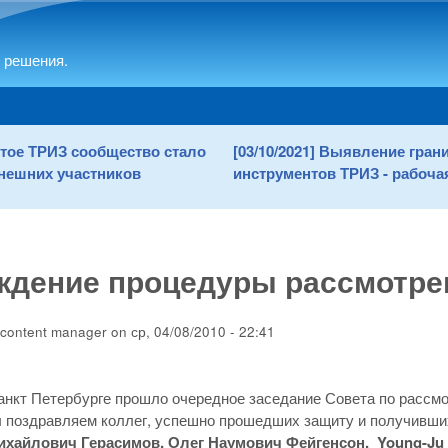
Skip to main content
 решения.
рытое ТРИЗ сообщество стало
[03/10/2021] Выявление гра
нешних участников
инструментов ТРИЗ - рабочая
ждение процедуры рассмотрен
content manager
on
ср, 04/08/2010 - 22:41
анкт Петербурге прошло очередное заседание Совета по рассм
ы поздравляем коллег, успешно прошедших защиту и получивш
ихайлович Герасимов, Олег Наумович Фейгенсон, Young-Ju