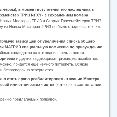
ллером), в момент вступления его наследника в
оссмейстер ТРИЗ № XY» с сохранением номера
в Новых Мастеров ТРИЗ и Старых Гроссмейстеров ТРИЗ
му из Новых Мастеров ТРИЗ не было стыдно за тех, кто
рямую зависящей от увеличения списка общего
ь при МАТРИЗ специальную комиссию по присуждению
ойных кандидатов на это звание предлагаются
Корнеева
и других выдающихся тризовцев, позабытых
зможно, придется еще немного потерпеть. Всякие
и безоговорочно отвергаются.
о стать право реабилитировать в звании Мастера
ессий или этнических чисток
(которые, в соответствии
ирению предлагаемых поправок.