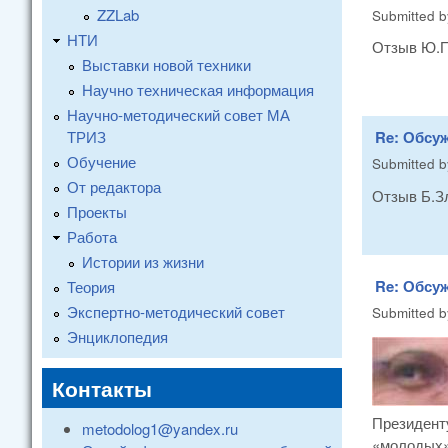
ZZLab
Submitted 
НТИ
Отзыв Ю.П
Выставки новой техники
Научно техническая информация
Научно-методический совет МА
ТРИЗ
Re: Обсуж
Обучение
Submitted 
От редактора
Отзыв Б.З
Проекты
Работа
Истории из жизни
Re: Обсуж
Теория
Экспертно-методический совет
Submitted 
Энциклопедия
Контакты
Президент
metodolog1@yandex.ru
«молодых»