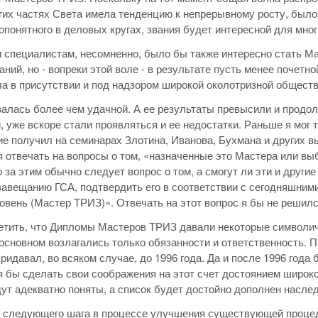
гих частях Света имела тенденцию к непрерывному росту, было
опонятного в деловых кругах, звания будет интересной для мн
 специалистам, несомненно, было бы также интересно стать Ма
аний, но - вопреки этой воле - в результате пусть менее почет
ла в присутствии и под надзором широкой околотризной общест
залась более чем удачной. А ее результаты превысили и продо
, уже вскоре стали проявляться и ее недостатки. Раньше я мог 
е получил на семинарах Злотина, Иванова, Бухмана и других в
 отвечать на вопросы о том, «назначенные это Мастера или вы
 за этим обычно следует вопрос о том, а смогут ли эти и друг
 завещанию ГСА, подтвердить его в соответствии с сегодняшни
вень (Мастер ТРИЗ)». Отвечать на этот вопрос я бы не решилс
етить, что Дипломы Мастеров ТРИЗ давали некоторые символич
основном возлагались только обязанности и ответственность. П
придавал, во всяком случае, до 1996 года. Да и после 1996 года
 бы сделать свои соображения на этот счет достоянием широкой
ут адекватно поняты, а список будет достойно дополнен насле
е следующего шага в процессе улучшения существующей процед