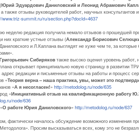
(
Юрий Эдуардович Даниловский и Леонид Абрамович Капл
 а также отзывы руководителей работ, научных консультантов и
://www.triz-summit.ru/ru/section.php?docId=4637
ю неделю редакция получила немало отзывов о прошедшей про
и них краткие устные отзывы (
Александр Борисович Селюцк
аниловского и Л.Каплана выглядят не хуже чем те, за которые
рами».
Григорьевич Сибиряков
также высоко оценил уровень работ, н
плана открывает принципиально новую страницу в развитии ТРИ
 адрес редакции и письменные отзывы на работы и процесс се
ов «
Теория верна – наша практика, увы, может это подтверд
анов «
А я несогласен!
»
http://metodolog.ru/node/635
род «
Инициативный отзыв на квалификационную работу Ю.
log.ru/node/636
 «
О работе Юрия Даниловского
»
http://metodolog.ru/node/637
ом, фактически началось обсуждение возможного изменения про
Методолога». Просим высказываться всех, кому это не безразл