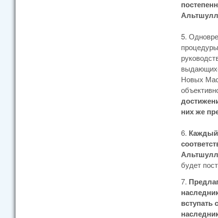
постепенн
Альтшулле
5. Одновре
процедуры
руководст
выдающихся
Новых Мас
объективн
достижени
них же пр
6.
Каждый 
соответст
Альтшулл
будет пос
7.
Предлаг
наследник
вступать 
наследник