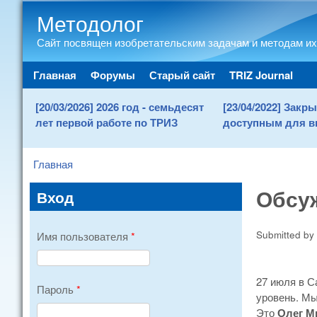
Методолог
Сайт посвящен изобретательским задачам и методам их
Main menu
Главная
Форумы
Старый сайт
TRIZ Journal
[20/03/2026] 2026 год - семьдесят
[23/04/2022] Зак
лет первой работе по ТРИЗ
доступным для в
Главная
You are here
Обсу
Вход
Submitted by
Имя пользователя
*
27 июля в С
Пароль
*
уровень. М
Это
Олег М