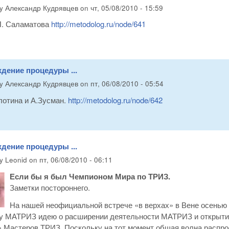
by
Александр Кудрявцев
on
чт, 05/08/2010 - 15:59
. Саламатова
http://metodolog.ru/node/641
дение процедуры ...
by
Александр Кудрявцев
on
пт, 06/08/2010 - 05:54
лотина и А.Зусман.
http://metodolog.ru/node/642
дение процедуры ...
by
Leonid
on
пт, 06/08/2010 - 06:11
Если бы я был Чемпионом Мира по ТРИЗ.
Заметки постороннего.
На нашей неофициальной встрече «в верхах» в Вене осенью 
у МАТРИЗ идею о расширении деятельности МАТРИЗ и открытии
 Мастеров ТРИЗ. Поскольку на тот момент общая волна распро