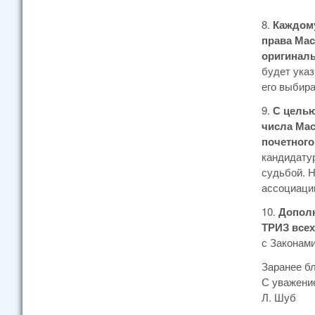
8.
Каждому
права Мас
оригинал
будет указ
его выбира
9.
С целью
числа Мас
почетного
кандидат
судьбой. Н
ассоциации
10.
Дополн
ТРИЗ всех
с Законами
Заранее б
С уважени
Л. Шуб