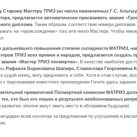
 Старому Мастеру ТРИЗ (из числа назначенных Г.С. Альтшу
тера, предлагается автоматически присваивать звание «Гр
ьного диплома.
Таким образом, соответствие номера дипломо
ывать на «происхождение» того или иного Мастера. Чтобы нико
л.
 дальнейшего повышения степени солидности МАТРИЗ, нап
теров ТРИЗ всех времен и народов, предлагается создат
 звания «Мастер ТРИЗ посмертно».
В качестве наиболее дост
уры
Рафаэля Борисовича Шапиро, Станислава Георгиевича 
а худой конец, могу предложить и себя. Хотя в этом случае, во
 с персонажами известного произведения Гоголя здесь заранее 
ительной привилегией Посмертной комиссии МАТРИЗ должн
 тех, кто был его лишен в результате необоснованных репр
 развития, вполне могут иметь место в обозримом будущем).
лагодарен всем коллегам за предложения по улучшению и расш
ем,