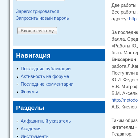
Две работы 
Зарегистрироваться
Все работы,
Запросить новый пароль
адресу:
http
За последню
балла. Сред
«Работы Ю.Д
быть Масте
Навигация
Виссарион 
работа Л.Ка
Последние публикации
Поступили в
Активность на форуме
Ю.И. Федос
Последние комментарии
В.В. Митроф
Форумы
Б.М. Аксель
http://metodo
Разделы
А.В. Кислов
Таким образ
Алфавитный указатель
читателям «
Академия
Редактор.
Инструменты