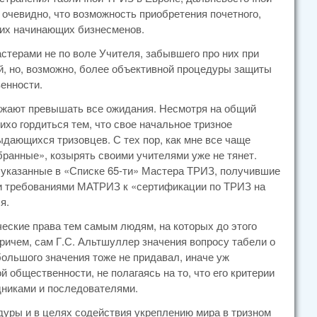
 очевидно, что возможность приобретения почетного,
огих начинающих бизнесменов.
стерами не по воле Учителя, забывшего про них при
ной, но, возможно, более объективной процедуры защиты
венности.
лжают превышать все ожидания. Несмотря на общий
тихо гордиться тем, что свое начальное тризное
ыдающихся тризовцев. С тех пор, как мне все чаще
бранные», козырять своими учителями уже не тянет.
ие указанные в «Списке 65-ти» Мастера ТРИЗ, получившие
ми требованиями МАТРИЗ к «сертификации по ТРИЗ на
я.
еские права тем самым людям, на которых до этого
ричем, сам Г.С. Альтшуллер значения вопросу табели о
 большого значения тоже не придавал, иначе уж
 общественности, не полагаясь на то, что его критерии
дниками и последователями.
уры и в целях содействия укреплению мира в тризном