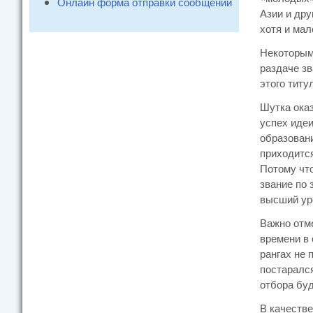
Онлайн форма отправки сообщений
Азии и дру
хотя и мал
Некоторым
раздаче зв
этого титу
Шутка ока
успех идеи
образовани
приходится
Потому что
звание по
высший уро
Важно отм
времени в 
рангах не 
постарался
отбора буд
В качеств