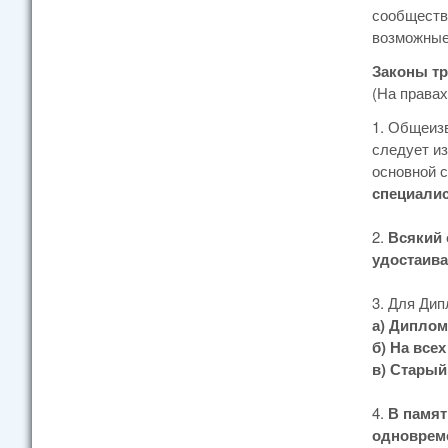
сообществ
возможные
Законы тр
(На правах
1. Общеизв
следует из
основной с
специалис
2.
Всякий 
удостаива
3. Для Ди
а) Диплом
б) На все
в) Старый
4.
В памят
одновреме