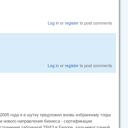
Log in
or
register
to post comments
Log in
or
register
to post comments
2005 года я в шутку предложил вновь избранному тогда
 нового направления бизнеса - сертификации
странения табличной ТРИЗ в Европе, дальневосточной