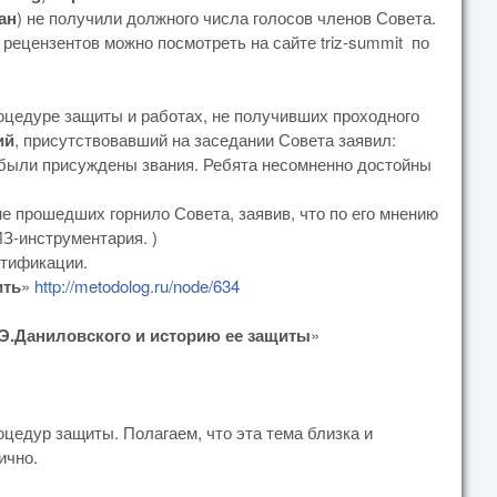
ан
) не получили должного числа голосов членов Совета.
 рецензентов можно посмотреть на сайте triz-summit по
цедуре защиты и работах, не получивших проходного
ий
, присутствовавший на заседании Совета заявил:
 были присуждены звания. Ребята несомненно достойны
е прошедших горнило Совета, заявив, что по его мнению
З-инструментария. )
ртификации.
ить
»
http://metodolog.ru/node/634
Э.Даниловского и историю ее защиты
»
цедур защиты. Полагаем, что эта тема близка и
ично.