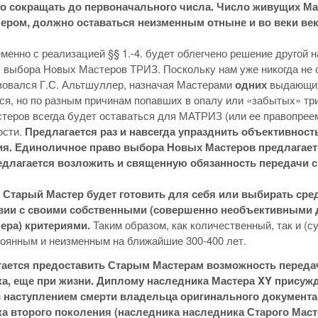
о сокращать до первоначального числа. Число живущих Мас
ром, должно оставаться неизменным отныне и во веки век
менно с реализацией §§ 1.-4. будет облегчено решение другой
 выбора Новых Мастеров ТРИЗ. Поскольку нам уже никогда не с
вовался Г.С. Альтшуллер, назначая Мастерами
одних
выдающих
, но по разным причинам попавших в опалу или «забытых» три
теров всегда будет оставаться для МАТРИЗ (или ее правопрее
ости.
Предлагается раз и навсегда упразднить объективность
я. Единоличное право выбора Новых Мастеров предлагает
едлагается возложить и священную обязанность передачи 
Старый Мастер будет готовить для себя или выбирать сре
вии с своими собственными (совершенно необъективными д
ера) критериями.
Таким образом, как количественный, так и (
тоянным и неизменным на ближайшие 300-400 лет.
ается предоставить Старым Мастерам возможность передач
а, еще при жизни. Диплому наследника Мастера XY присужд
с наступлением смерти владельца оригинального документ
а второго поколения (наследника наследника Старого Мастер