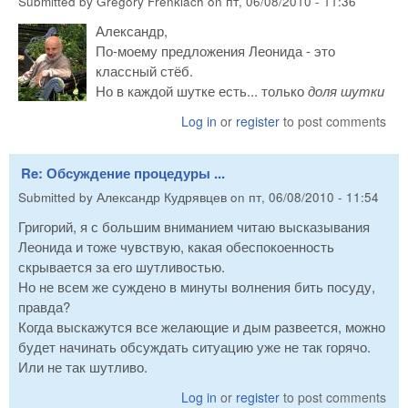
Submitted by
Gregory Frenklach
on
пт, 06/08/2010 - 11:36
Александр,
По-моему предложения Леонида - это
классный стёб.
Но в каждой шутке есть... только
доля шутки
Log in
or
register
to post comments
Re: Обсуждение процедуры ...
Submitted by
Александр Кудрявцев
on
пт, 06/08/2010 - 11:54
Григорий, я с большим вниманием читаю высказывания
Леонида и тоже чувствую, какая обеспокоенность
скрывается за его шутливостью.
Но не всем же суждено в минуты волнения бить посуду,
правда?
Когда выскажутся все желающие и дым развеется, можно
будет начинать обсуждать ситуацию уже не так горячо.
Или не так шутливо.
Log in
or
register
to post comments