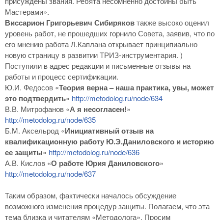
присуждены звания. Ребята несомненно достойны быть
Мастерами».
Виссарион Григорьевич Сибиряков
также высоко оценил
уровень работ, не прошедших горнило Совета, заявив, что по
его мнению работа Л.Каплана открывает принципиально
новую страницу в развитии ТРИЗ-инструментария. )
Поступили в адрес редакции и письменные отзывы на
работы и процесс сертификации.
Ю.И. Федосов «
Теория верна – наша практика, увы, может
это подтвердить
»
http://metodolog.ru/node/634
В.В. Митрофанов «
А я несогласен!
»
http://metodolog.ru/node/635
Б.М. Аксельрод «
Инициативный отзыв на
квалификационную работу Ю.Э.Даниловского и историю
ее защиты
»
http://metodolog.ru/node/636
А.В. Кислов «
О работе Юрия Даниловского
»
http://metodolog.ru/node/637
Таким образом, фактически началось обсуждение
возможного изменения процедур защиты. Полагаем, что эта
тема близка и читателям «Методолога». Просим