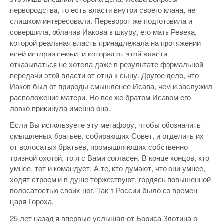
первородства, то есть власти внутри своего клана, не
слишком интересовали. Переворот же подготовила и
совершила, облачив Иакова в шкуру, его мать Ревека,
которой реальная власть принадлежала на протяжении
всей истории семьи, и которая от этой власти
отказываться не хотела даже в результате формальной
передачи этой власти от отца к сыну. Другое дело, что
Иаков был от природы смышленее Исава, чем и заслужил
расположение матери. Но все же братом Исавом его
ловко прикинула именно она.
Если Вы используете эту метафору, чтобы обозначить
смышленых братьев, собирающих Совет, и отделить их
от волосатых братьев, промышляющих собственно
тризной охотой, то я с Вами согласен. В конце концов, кто
умнее, тот и командует. А те, кто думают, что они умнее,
ходят строем и в душе торжествуют, гордясь повышенной
волосатостью своих ног. Так в России было со времен
царя Гороха.
25 лет назад я впервые услышал от Бориса Злотина о