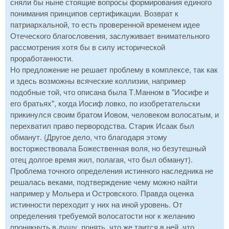
сняли бы ныне стоящие вопросы формирования единого
понимания принципов сертификации. Возврат к
патриархальной, то есть проверенной временем идее
Отеческого благословения, заслуживает внимательного
рассмотрения хотя бы в силу исторической
проработанности.
Но предложение не решает проблему в комплексе, так как
и здесь возможны всяческие коллизии, например
подобные той, что описана была Т.Манном в "Иосифе и
его братьях", когда Иосиф ловко, по изобретательски
прикинулся своим братом Иовом, человеком волосатым, и
перехватил право первородства. Старик Исаак был
обманут. (Другое дело, что благодаря этому
восторжествовала Божественная воля, но безутешный
отец долгое время жил, полагая, что был обманут).
Проблема точного определения истинного наследника не
решалась веками, подтверждение чему можно найти
например у Мольера и Островского. Правда оценка
истинности переходит у них на иной уровень. От
определения требуемой волосатости ног к желанию
проникнуть в душу, понять, что же таится в ней, что