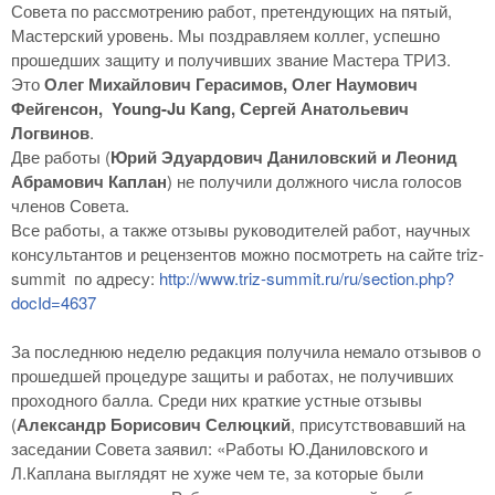
Совета по рассмотрению работ, претендующих на пятый,
Мастерский уровень. Мы поздравляем коллег, успешно
прошедших защиту и получивших звание Мастера ТРИЗ.
Это
Олег Михайлович Герасимов, Олег Наумович
Фейгенсон, Young-Ju Kang, Сергей Анатольевич
Логвинов
.
Две работы (
Юрий Эдуардович Даниловский и Леонид
Абрамович Каплан
) не получили должного числа голосов
членов Совета.
Все работы, а также отзывы руководителей работ, научных
консультантов и рецензентов можно посмотреть на сайте triz-
summit по адресу:
http://www.triz-summit.ru/ru/section.php?
docId=4637
За последнюю неделю редакция получила немало отзывов о
прошедшей процедуре защиты и работах, не получивших
проходного балла. Среди них краткие устные отзывы
(
Александр Борисович Селюцкий
, присутствовавший на
заседании Совета заявил: «Работы Ю.Даниловского и
Л.Каплана выглядят не хуже чем те, за которые были