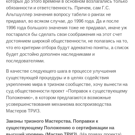
которых до этого времени в основном возлагались только
обязанности и ответственность. Причем, сам Г.С.
Альтшуллер значения вопросу табели о рангах не
придавал, во всяком случае, до 1996 года. Да и после
1996 года большого значения тоже не придавал, иначе уж
постарался бы сделать свои соображения на этот счет
достоянием широкой общественности, не полагаясь на то,
что его критерии отбора будут адекватно поняты, а список
будет достойно дополнен наследниками и
последователями.
В качестве следующего шага в процессе улучшения
существующей процедуры и в целях содействия
укреплению мира в тризном сообществе, хочу вынести на
суд общественности проект «Поправок к существующему
Положению», в котором предлагаются возможные
усовершенствования механизма воспроизводства
Мастеров ТРИЗ.
Законы тризного Мастерства. Поправки к
существующему Положению о сертификации на
высший уровень (Мастер ТРИЗ).
(На правах проекта)