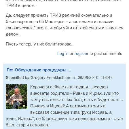
ТРИЗ в целом.
Да, следует признать ТРИЗ религией окончательно и
бесповоротно, а 65 Мастеров – апостолами и главами
канонических "школ", чтобы уйти от этой суеты и заняться
делом.
Пусть теперь у них болит голова.
Log in
or
register
to post comments
Re: Обсуждение процедуры ...
Submitted by
Gregory Frenklach
on
пт, 06/08/2010 - 16:47
Короче, и сейчас (как тогда и... всегда!)
виноваты родители - Ривка и Ицхак, или кто
там у нас вместо них был, есть и будет есть...
Почему и Ицхак? А патамушта хоть и
высказал сомнение типа "руки Иссава, а
голос Иакова", но благословил таки подозреваемого - стар
был, стар и немощен.