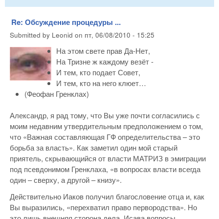
Re: Обсуждение процедуры ...
Submitted by
Leonid
on
пт, 06/08/2010 - 15:25
На этом свете прав Да-Нет,
На Тризне ж каждому везёт -
И тем, кто подает Совет,
И тем, кто на него клюет…
(Феофан Гренклах)
Александр, я рад тому, что Вы уже почти согласились с
моим недавним утвердительным предположением о том,
что «Важная составляющая ГФ определительства – это
борьба за власть». Как заметил один мой старый
приятель, скрывающийся от власти МАТРИЗ в эмиграции
под псевдонимом Гренклаха, «в вопросах власти всегда
один – сверху, а другой – книзу».
Действительно Иаков получил благословение отца и, как
Вы выразились, «перехватил право первородства». Но
это лишь внешняя сторона дела. Исава вопросы