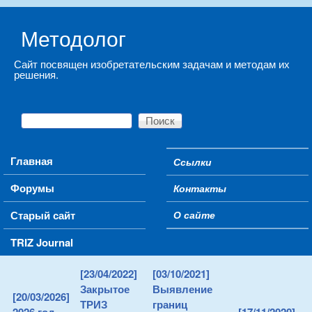
Skip to main content
Методолог
Сайт посвящен изобретательским задачам и методам их
решения.
Поиск
Форма поиска
Main menu
Главная
Ссылки
Secondary menu
Форумы
Контакты
Старый сайт
О сайте
TRIZ Journal
[23/04/2022]
[03/10/2021]
Закрытое
Выявление
[20/03/2026]
ТРИЗ
границ