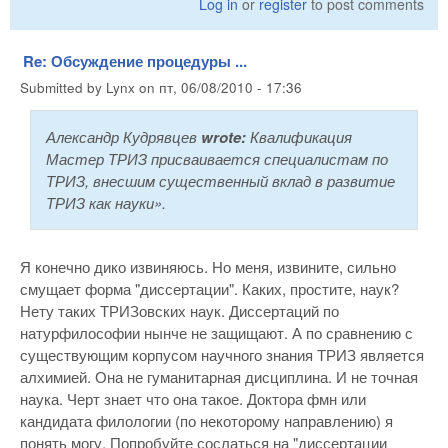
Log in
or
register
to post comments
Re: Обсуждение процедуры ...
Submitted by
Lynx
on
пт, 06/08/2010 - 17:36
Александр Кудрявцев
wrote:
Квалификация
Мастер ТРИЗ присваивается специалистам по
ТРИЗ, внесшим существенный вклад в развитие
ТРИЗ как науки».
Я конечно дико извиняюсь. Но меня, извините, сильно
смущает форма "диссертации". Каких, простите, наук?
Нету таких ТРИЗовских наук. Диссертаций по
натурфилософии нынче не защищают. А по сравнению с
существующим корпусом научного знания ТРИЗ является
алхимией. Она не гуманитарная дисциплина. И не точная
наука. Черт знает что она такое. Доктора фмн или
кандидата филологии (по некоторому направлению) я
понять могу. Попробуйте сослаться на "диссертации