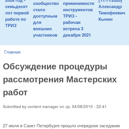
2026 год -
[17/11/2020]
сообщество
применимости
семьдесят
Александр
стало
инструментов
лет первой
Тимофеевич
доступным
ТРИЗ -
работе по
Кынин
для
рабочая
ТРИЗ
внешних
встреча 3
участников
декабря 2021
Главная
You are here
Обсуждение процедуры
рассмотрения Мастерских
работ
Submitted by
content manager
on
ср, 04/08/2010 - 22:41
27 июля в Санкт Петербурге прошло очередное заседание