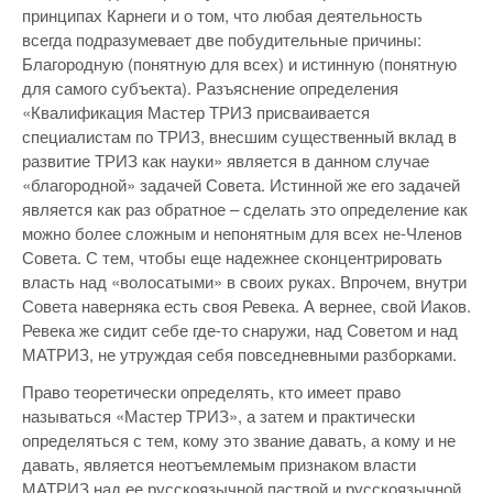
принципах Карнеги и о том, что любая деятельность
всегда подразумевает две побудительные причины:
Благородную (понятную для всех) и истинную (понятную
для самого субъекта). Разъяснение определения
«Квалификация Мастер ТРИЗ присваивается
специалистам по ТРИЗ, внесшим существенный вклад в
развитие ТРИЗ как науки» является в данном случае
«благородной» задачей Совета. Истинной же его задачей
является как раз обратное – сделать это определение как
можно более сложным и непонятным для всех не-Членов
Совета. С тем, чтобы еще надежнее сконцентрировать
власть над «волосатыми» в своих руках. Впрочем, внутри
Совета наверняка есть своя Ревека. А вернее, свой Иаков.
Ревека же сидит себе где-то снаружи, над Советом и над
МАТРИЗ, не утруждая себя повседневными разборками.
Право теоретически определять, кто имеет право
называться «Мастер ТРИЗ», а затем и практически
определяться с тем, кому это звание давать, а кому и не
давать, является неотъемлемым признаком власти
МАТРИЗ над ее русскоязычной паствой и русскоязычной