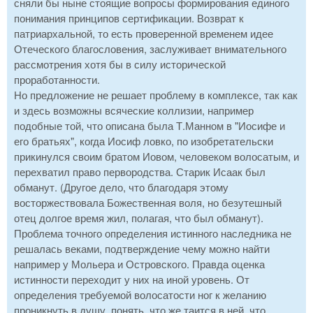
сняли бы ныне стоящие вопросы формирования единого
понимания принципов сертификации. Возврат к
патриархальной, то есть проверенной временем идее
Отеческого благословения, заслуживает внимательного
рассмотрения хотя бы в силу исторической
проработанности.
Но предложение не решает проблему в комплексе, так как
и здесь возможны всяческие коллизии, например
подобные той, что описана была Т.Манном в "Иосифе и
его братьях", когда Иосиф ловко, по изобретательски
прикинулся своим братом Иовом, человеком волосатым, и
перехватил право первородства. Старик Исаак был
обманут. (Другое дело, что благодаря этому
восторжествовала Божественная воля, но безутешный
отец долгое время жил, полагая, что был обманут).
Проблема точного определения истинного наследника не
решалась веками, подтверждение чему можно найти
например у Мольера и Островского. Правда оценка
истинности переходит у них на иной уровень. От
определения требуемой волосатости ног к желанию
проникнуть в душу, понять, что же таится в ней, что