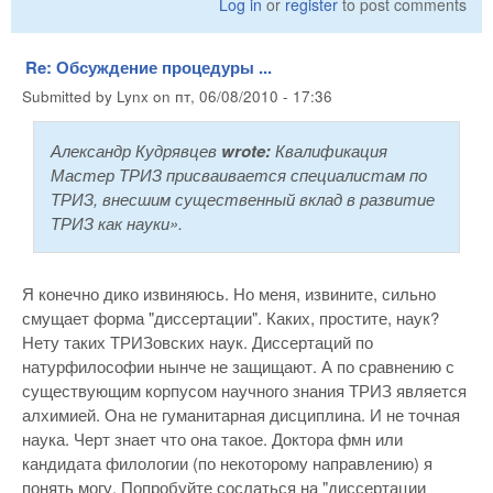
Log in
or
register
to post comments
Re: Обсуждение процедуры ...
Submitted by
Lynx
on
пт, 06/08/2010 - 17:36
Александр Кудрявцев
wrote:
Квалификация
Мастер ТРИЗ присваивается специалистам по
ТРИЗ, внесшим существенный вклад в развитие
ТРИЗ как науки».
Я конечно дико извиняюсь. Но меня, извините, сильно
смущает форма "диссертации". Каких, простите, наук?
Нету таких ТРИЗовских наук. Диссертаций по
натурфилософии нынче не защищают. А по сравнению с
существующим корпусом научного знания ТРИЗ является
алхимией. Она не гуманитарная дисциплина. И не точная
наука. Черт знает что она такое. Доктора фмн или
кандидата филологии (по некоторому направлению) я
понять могу. Попробуйте сослаться на "диссертации