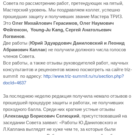
Совета по рассмотрению работ, претендующих на пятый,
Мастерский уровень. Мы поздравляем коллег, успешно
прошедших защиту и получивших звание Мастера ТРИЗ.
Это
Олег Михайлович Герасимов, Олег Наумович
Фейгенсон, Young-Ju Kang, Сергей Анатольевич
Логвинов
.
Две работы (
Юрий Эдуардович Даниловский и Леонид
Абрамович Каплан
) не получили должного числа голосов
членов Совета.
Все работы, а также отзывы руководителей работ, научных
консультантов и рецензентов можно посмотреть на сайте triz-
summit по адресу:
http://www.triz-summit.ru/ru/section.php?
docId=4637
За последнюю неделю редакция получила немало отзывов о
прошедшей процедуре защиты и работах, не получивших
проходного балла. Среди них краткие устные отзывы
(
Александр Борисович Селюцкий
, присутствовавший на
заседании Совета заявил: «Работы Ю.Даниловского и
Л.Каплана выглядят не хуже чем те, за которые были