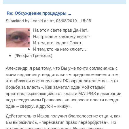
Re: Обсуждение процедуры ...
Submitted by
Leonid
on
пт, 06/08/2010 - 15:25
На этом свете прав Да-Нет,
На Тризне ж каждому везёт -
И тем, кто подает Совет,
И тем, кто на него клюет…
(Феофан Гренклах)
Александр, я рад тому, что Вы уже почти согласились с
моим недавним утвердительным предположением о том,
что «Важная составляющая ГФ определительства – это
борьба за власть». Как заметил один мой старый
приятель, скрывающийся от власти МАТРИЗ в эмиграции
под псевдонимом Гренклаха, «в вопросах власти всегда
один – сверху, а другой – книзу».
Действительно Иаков получил благословение отца и, как
Вы выразились, «перехватил право первородства». Но
это лишь внешняя сторона дела. Исава вопросы