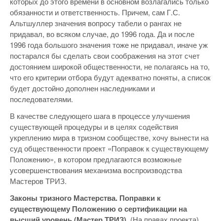
которых до этого времени в основном возлагались только
обязанности и ответственность. Причем, сам Г.С.
Альтшуллер значения вопросу табели о рангах не
придавал, во всяком случае, до 1996 года. Да и после
1996 года большого значения тоже не придавал, иначе уж
постарался бы сделать свои соображения на этот счет
достоянием широкой общественности, не полагаясь на то,
что его критерии отбора будут адекватно поняты, а список
будет достойно дополнен наследниками и
последователями.
В качестве следующего шага в процессе улучшения
существующей процедуры и в целях содействия
укреплению мира в тризном сообществе, хочу вынести на
суд общественности проект «Поправок к существующему
Положению», в котором предлагаются возможные
усовершенствования механизма воспроизводства
Мастеров ТРИЗ.
Законы тризного Мастерства. Поправки к
существующему Положению о сертификации на
высший уровень (Мастер ТРИЗ).
(На правах проекта)