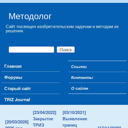
Skip to main content
Методолог
Сайт посвящен изобретательским задачам и методам их
решения.
Поиск
Форма поиска
Main menu
Главная
Ссылки
Secondary menu
Форумы
Контакты
Старый сайт
О сайте
TRIZ Journal
[23/04/2022]
[03/10/2021]
Закрытое
Выявление
[20/03/2026]
ТРИЗ
границ