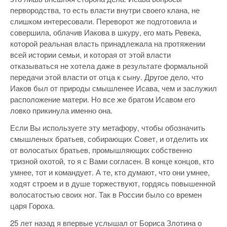
первородства, то есть власти внутри своего клана, не
слишком интересовали. Переворот же подготовила и
совершила, облачив Иакова в шкуру, его мать Ревека,
которой реальная власть принадлежала на протяжении
всей истории семьи, и которая от этой власти
отказываться не хотела даже в результате формальной
передачи этой власти от отца к сыну. Другое дело, что
Иаков был от природы смышленее Исава, чем и заслужил
расположение матери. Но все же братом Исавом его
ловко прикинула именно она.
Если Вы используете эту метафору, чтобы обозначить
смышленых братьев, собирающих Совет, и отделить их
от волосатых братьев, промышляющих собственно
тризной охотой, то я с Вами согласен. В конце концов, кто
умнее, тот и командует. А те, кто думают, что они умнее,
ходят строем и в душе торжествуют, гордясь повышенной
волосатостью своих ног. Так в России было со времен
царя Гороха.
25 лет назад я впервые услышал от Бориса Злотина о