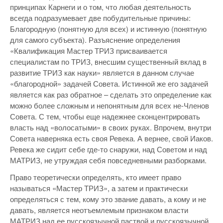
принципах Карнеги и о том, что любая деятельность
всегда подразумевает две побудительные причины:
Благородную (понятную для всех) и истинную (понятную
для самого субъекта). Разъяснение определения
«Квалификация Мастер ТРИЗ присваивается
специалистам по ТРИЗ, внесшим существенный вклад в
развитие ТРИЗ как науки» является в данном случае
«благородной» задачей Совета. Истинной же его задачей
является как раз обратное – сделать это определение как
можно более сложным и непонятным для всех не-Членов
Совета. С тем, чтобы еще надежнее сконцентрировать
власть над «волосатыми» в своих руках. Впрочем, внутри
Совета наверняка есть своя Ревека. А вернее, свой Иаков.
Ревека же сидит себе где-то снаружи, над Советом и над
МАТРИЗ, не утруждая себя повседневными разборками.
Право теоретически определять, кто имеет право
называться «Мастер ТРИЗ», а затем и практически
определяться с тем, кому это звание давать, а кому и не
давать, является неотъемлемым признаком власти
МАТРИЗ над ее русскоязычной паствой и русскоязычной