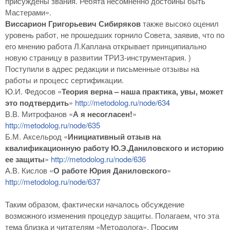
присуждены звания. Ребята несомненно достойны быть
Мастерами».
Виссарион Григорьевич Сибиряков
также высоко оценил
уровень работ, не прошедших горнило Совета, заявив, что по
его мнению работа Л.Каплана открывает принципиально
новую страницу в развитии ТРИЗ-инструментария. )
Поступили в адрес редакции и письменные отзывы на
работы и процесс сертификации.
Ю.И. Федосов «
Теория верна – наша практика, увы, может
это подтвердить
»
http://metodolog.ru/node/634
В.В. Митрофанов «
А я несогласен!
»
http://metodolog.ru/node/635
Б.М. Аксельрод «
Инициативный отзыв на
квалификационную работу Ю.Э.Даниловского и историю
ее защиты
»
http://metodolog.ru/node/636
А.В. Кислов «
О работе Юрия Даниловского
»
http://metodolog.ru/node/637
Таким образом, фактически началось обсуждение
возможного изменения процедур защиты. Полагаем, что эта
тема близка и читателям «Методолога». Просим