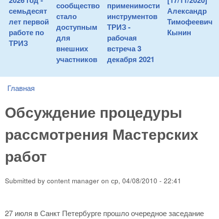
2026 год -
[17/11/2020]
сообщество
применимости
семьдесят
Александр
стало
инструментов
лет первой
Тимофеевич
доступным
ТРИЗ -
работе по
Кынин
для
рабочая
ТРИЗ
внешних
встреча 3
участников
декабря 2021
Главная
You are here
Обсуждение процедуры
рассмотрения Мастерских
работ
Submitted by
content manager
on
ср, 04/08/2010 - 22:41
27 июля в Санкт Петербурге прошло очередное заседание