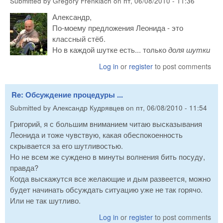
Submitted by
Gregory Frenklach
on
пт, 06/08/2010 - 11:36
Александр,
По-моему предложения Леонида - это
классный стёб.
Но в каждой шутке есть... только
доля шутки
Log in
or
register
to post comments
Re: Обсуждение процедуры ...
Submitted by
Александр Кудрявцев
on
пт, 06/08/2010 - 11:54
Григорий, я с большим вниманием читаю высказывания
Леонида и тоже чувствую, какая обеспокоенность
скрывается за его шутливостью.
Но не всем же суждено в минуты волнения бить посуду,
правда?
Когда выскажутся все желающие и дым развеется, можно
будет начинать обсуждать ситуацию уже не так горячо.
Или не так шутливо.
Log in
or
register
to post comments