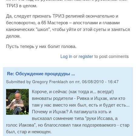
ТРИЗ в целом.
Да, следует признать ТРИЗ религией окончательно и
бесповоротно, а 65 Мастеров – апостолами и главами
канонических "школ", чтобы уйти от этой суеты и заняться
делом.
Пусть теперь у них болит голова.
Log in
or
register
to post comments
Re: Обсуждение процедуры ...
Submitted by
Gregory Frenklach
on
пт, 06/08/2010 - 16:47
Короче, и сейчас (как тогда и... всегда!)
виноваты родители - Ривка и Ицхак, или кто
там у нас вместо них был, есть и будет есть...
Почему и Ицхак? А патамушта хоть и
высказал сомнение типа "руки Иссава, а
голос Иакова", но благословил таки подозреваемого - стар
был, стар и немощен.